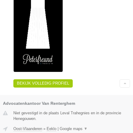
BEKIJK VOLLEDIG PROFIEL
Advocatenkantoor Van Renterghem
Niet gevestigd in de plaats Leval Trahegnies en in de provincie
Henegouwen.
Oost-Vlaanderen
»
Eeklo
|
Google maps
▼