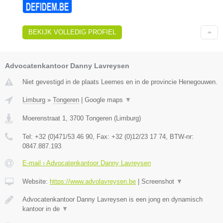
BEKIJK VOLLEDIG PROFIEL
Advocatenkantoor Danny Lavreysen
Niet gevestigd in de plaats Leernes en in de provincie Henegouwen.
Limburg
»
Tongeren
|
Google maps
▼
Moerenstraat 1
,
3700
Tongeren
(
Limburg
)
Tel:
+32 (0)471/53 46 90
, Fax:
+32 (0)12/23 17 74
, BTW-nr:
0847.887.193
E-mail › Advocatenkantoor Danny Lavreysen
Website:
https://www.advolavreysen.be
|
Screenshot
▼
Advocatenkantoor Danny Lavreysen is een jong en dynamisch
kantoor in de
▼