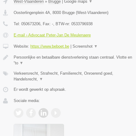
West-Vlaanderen
»
Brugge
|
Google maps
▼
Oosterlingenplein 4A
,
8000
Brugge
(
West-Vlaanderen
)
Tel:
050673206
, Fax:
-
, BTW-nr:
0533796938
E-mail › Advocaat Peter-Jan De Meulenaere
Website:
https://www.beboet.be
|
Screenshot
▼
Persoonlijke en betaalbare dienstverlening staan centraal. Vlotte en
“to
▼
Verkeersrecht, Strafrecht, Familierecht, Onroerend goed,
Handelsrecht,
▼
Er wordt gewerkt op afspraak.
Sociale media: