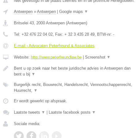
Niet gevestigd in de plaats Leernes en in de provincie Henegouwen.
Antwerpen
»
Antwerpen
|
Google maps
▼
Britselei 43
,
2000
Antwerpen
(
Antwerpen
)
Tel:
+32 476 22 04 02
, Fax:
+ 32 3 435 28 49
, BTW-nr:
-
E-mail › Advocaten Peterfreund & Associates
Website:
http://www.peterfreundlaw.be
|
Screenshot
▼
Bent u op zoek naar het beste juridische advies in Antwerpen dan
bent u bij
▼
Burgerlijk recht, Bouwrecht, Handelsrecht, Vennootschappenrecht,
Huurrecht,
▼
Er wordt gewerkt op afspraak.
Laatste tweets
▼
|
Laatste facebook posts
▼
Sociale media: