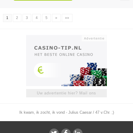
1
2
3
4
5
»
»»
Uw advertentie hier? Mail ons
Ik kwam, ik zocht, ik vond - Julius Caesar / 47 v.Chr. ;)