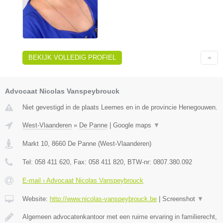
BEKIJK VOLLEDIG PROFIEL
Advocaat Nicolas Vanspeybrouck
Niet gevestigd in de plaats Leernes en in de provincie Henegouwen.
West-Vlaanderen
»
De Panne
|
Google maps
▼
Markt 10
,
8660
De Panne
(
West-Vlaanderen
)
Tel:
058 411 620
, Fax:
058 411 820
, BTW-nr:
0807.380.092
E-mail › Advocaat Nicolas Vanspeybrouck
Website:
http://www.nicolas-vanspeybrouck.be
|
Screenshot
▼
Algemeen advocatenkantoor met een ruime ervaring in familierecht,