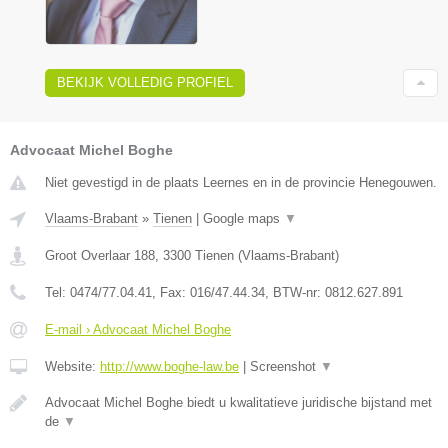
BEKIJK VOLLEDIG PROFIEL
Advocaat Michel Boghe
Niet gevestigd in de plaats Leernes en in de provincie Henegouwen.
Vlaams-Brabant
»
Tienen
|
Google maps
▼
Groot Overlaar 188
,
3300
Tienen
(
Vlaams-Brabant
)
Tel:
0474/77.04.41
, Fax:
016/47.44.34
, BTW-nr:
​0812.627.891
E-mail › Advocaat Michel Boghe
Website:
http://www.boghe-law.be
|
Screenshot
▼
Advocaat Michel Boghe biedt u kwalitatieve juridische bijstand met
de
▼