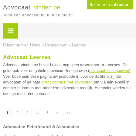
Ik ben een
advocaat
Advocaat
-vinden.be
Vind een advocaat bij u in de buurt!
U bent nu hier:
Home
»
Henegouwen
»
Leernes
Advocaat Leernes
Advocaat-vinden.be bevat helaas nog geen
advocaten in Leernes
. Dit
geldt ook voor de gehele provincie Henegouwen (
advocaat Henegouwen
).
Voer bovenaan deze pagina uw postcode in voor de dichtstbijzijnde
advocaten of ga naar
direct contact met advocaten
om via één e-mail in
contact te komen met meerdere advocaten tegelijk. Hieronder worden nu
overige resultaten getoond.
1
2
3
4
5
»
»»
Advocaten Peterfreund & Associates