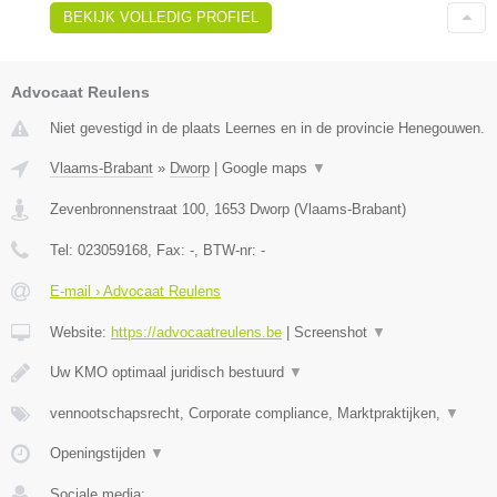
BEKIJK VOLLEDIG PROFIEL
Advocaat Reulens
Niet gevestigd in de plaats Leernes en in de provincie Henegouwen.
Vlaams-Brabant
»
Dworp
|
Google maps
▼
Zevenbronnenstraat 100
,
1653
Dworp
(
Vlaams-Brabant
)
Tel:
023059168
, Fax:
-
, BTW-nr:
-
E-mail › Advocaat Reulens
Website:
https://advocaatreulens.be
|
Screenshot
▼
Uw KMO optimaal juridisch bestuurd
▼
vennootschapsrecht, Corporate compliance, Marktpraktijken,
▼
Openingstijden
▼
Sociale media: