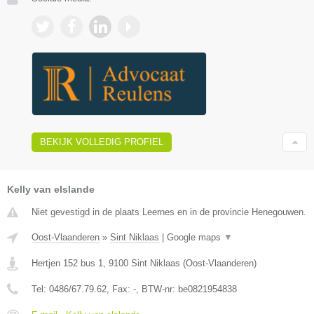
BEKIJK VOLLEDIG PROFIEL
Kelly van elslande
Niet gevestigd in de plaats Leernes en in de provincie Henegouwen.
Oost-Vlaanderen
»
Sint Niklaas
|
Google maps
▼
Hertjen 152 bus 1
,
9100
Sint Niklaas
(
Oost-Vlaanderen
)
Tel:
0486/67.79.62
, Fax:
-
, BTW-nr:
be0821954838