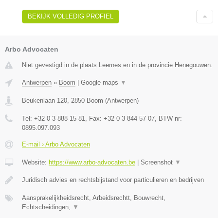
BEKIJK VOLLEDIG PROFIEL
Arbo Advocaten
Niet gevestigd in de plaats Leernes en in de provincie Henegouwen.
Antwerpen
»
Boom
|
Google maps
▼
Beukenlaan 120
,
2850
Boom
(
Antwerpen
)
Tel:
+32 0 3 888 15 81
, Fax:
+32 0 3 844 57 07
, BTW-nr:
0895.097.093
E-mail › Arbo Advocaten
Website:
https://www.arbo-advocaten.be
|
Screenshot
▼
Juridisch advies en rechtsbijstand voor particulieren en bedrijven
Aansprakelijkheidsrecht, Arbeidsrechtt, Bouwrecht,
Echtscheidingen,
▼