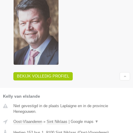
BEKIJK VOLLEDIG PROFIEL
Kelly van elslande
Niet gevestigd in de plaats Laplaigne en in de provincie
Henegouwen.
Oost-Vlaanderen
»
Sint Niklaas
|
Google maps
▼
Hertjen 152 bus 1
,
9100
Sint Niklaas
(
Oost-Vlaanderen
)