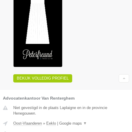
BEKIJK VOLLEDIG PROFIEL
Advocatenkantoor Van Renterghem
Niet gevestigd in de plaats Laplaigne en in de provincie
Henegouwen.
Oost-Vlaanderen
»
Eeklo
|
Google maps
▼