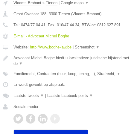
Vlaams-Brabant
»
Tienen
|
Google maps
▼
Groot Overlaar 188
,
3300
Tienen
(
Vlaams-Brabant
)
Tel:
0474/77.04.41
, Fax:
016/47.44.34
, BTW-nr:
​0812.627.891
E-mail › Advocaat Michel Boghe
Website:
http://www.boghe-law.be
|
Screenshot
▼
Advocaat Michel Boghe biedt u kwalitatieve juridische bijstand met
de
▼
Familierecht, Contracten (huur, koop, lening,...), Strafrecht,
▼
Er wordt gewerkt op afspraak.
Laatste tweets
▼
|
Laatste facebook posts
▼
Sociale media: