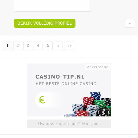
BEKIJK VOLLEDIG PROFIEL
1
2
3
4
5
»
»»
Uw advertentie hier? Mail ons