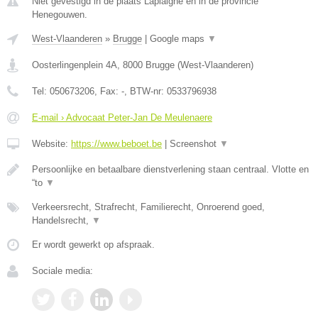
Niet gevestigd in de plaats Laplaigne en in de provincie
Henegouwen.
West-Vlaanderen
»
Brugge
|
Google maps
▼
Oosterlingenplein 4A
,
8000
Brugge
(
West-Vlaanderen
)
Tel:
050673206
, Fax:
-
, BTW-nr:
0533796938
E-mail › Advocaat Peter-Jan De Meulenaere
Website:
https://www.beboet.be
|
Screenshot
▼
Persoonlijke en betaalbare dienstverlening staan centraal. Vlotte en
“to
▼
Verkeersrecht, Strafrecht, Familierecht, Onroerend goed,
Handelsrecht,
▼
Er wordt gewerkt op afspraak.
Sociale media: