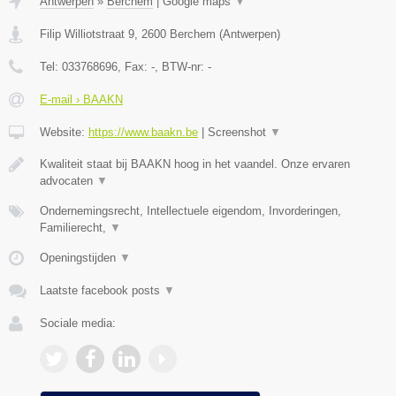
Antwerpen
»
Berchem
|
Google maps
▼
Filip Williotstraat 9
,
2600
Berchem
(
Antwerpen
)
Tel:
033768696
, Fax:
-
, BTW-nr:
-
E-mail › BAAKN
Website:
https://www.baakn.be
|
Screenshot
▼
Kwaliteit staat bij BAAKN hoog in het vaandel. Onze ervaren
advocaten
▼
Ondernemingsrecht, Intellectuele eigendom, Invorderingen,
Familierecht,
▼
Openingstijden
▼
Laatste facebook posts
▼
Sociale media: