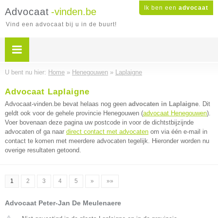
Ik ben een
advocaat
Advocaat
-vinden.be
Vind een advocaat bij u in de buurt!
U bent nu hier:
Home
»
Henegouwen
»
Laplaigne
Advocaat Laplaigne
Advocaat-vinden.be bevat helaas nog geen
advocaten in Laplaigne
. Dit
geldt ook voor de gehele provincie Henegouwen (
advocaat Henegouwen
).
Voer bovenaan deze pagina uw postcode in voor de dichtstbijzijnde
advocaten of ga naar
direct contact met advocaten
om via één e-mail in
contact te komen met meerdere advocaten tegelijk. Hieronder worden nu
overige resultaten getoond.
1
2
3
4
5
»
»»
Advocaat Peter-Jan De Meulenaere