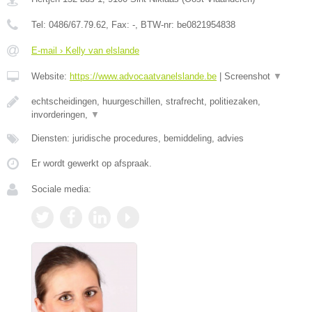
Tel:
0486/67.79.62
, Fax:
-
, BTW-nr:
be0821954838
E-mail › Kelly van elslande
Website:
https://www.advocaatvanelslande.be
|
Screenshot
▼
echtscheidingen, huurgeschillen, strafrecht, politiezaken,
invorderingen,
▼
Diensten: juridische procedures, bemiddeling, advies
Er wordt gewerkt op afspraak.
Sociale media: