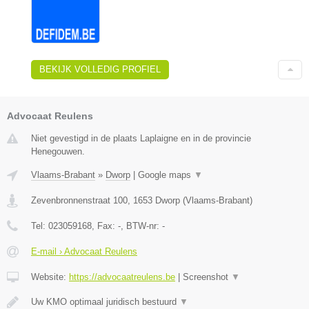
BEKIJK VOLLEDIG PROFIEL
Advocaat Reulens
Niet gevestigd in de plaats Laplaigne en in de provincie
Henegouwen.
Vlaams-Brabant
»
Dworp
|
Google maps
▼
Zevenbronnenstraat 100
,
1653
Dworp
(
Vlaams-Brabant
)
Tel:
023059168
, Fax:
-
, BTW-nr:
-
E-mail › Advocaat Reulens
Website:
https://advocaatreulens.be
|
Screenshot
▼
Uw KMO optimaal juridisch bestuurd
▼