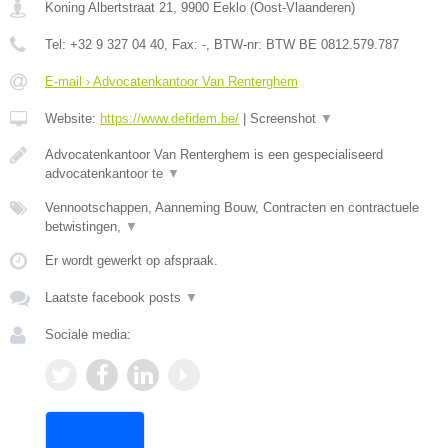
Koning Albertstraat 21
,
9900
Eeklo
(
Oost-Vlaanderen
)
Tel:
+32 9 327 04 40
, Fax:
-
, BTW-nr:
BTW BE 0812.579.787
E-mail › Advocatenkantoor Van Renterghem
Website:
https://www.defidem.be/
|
Screenshot
▼
Advocatenkantoor Van Renterghem is een gespecialiseerd
advocatenkantoor te
▼
Vennootschappen, Aanneming Bouw, Contracten en contractuele
betwistingen,
▼
Er wordt gewerkt op afspraak.
Laatste facebook posts
▼
Sociale media: