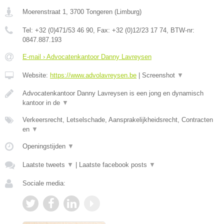
Moerenstraat 1
,
3700
Tongeren
(
Limburg
)
Tel:
+32 (0)471/53 46 90
, Fax:
+32 (0)12/23 17 74
, BTW-nr:
0847.887.193
E-mail › Advocatenkantoor Danny Lavreysen
Website:
https://www.advolavreysen.be
|
Screenshot
▼
Advocatenkantoor Danny Lavreysen is een jong en dynamisch
kantoor in de
▼
Verkeersrecht, Letselschade, Aansprakelijkheidsrecht, Contracten
en
▼
Openingstijden
▼
Laatste tweets
▼
|
Laatste facebook posts
▼
Sociale media: