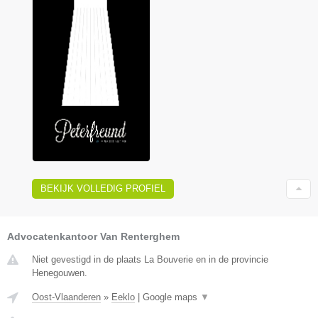
BEKIJK VOLLEDIG PROFIEL
Advocatenkantoor Van Renterghem
Niet gevestigd in de plaats La Bouverie en in de provincie
Henegouwen.
Oost-Vlaanderen
»
Eeklo
|
Google maps
▼