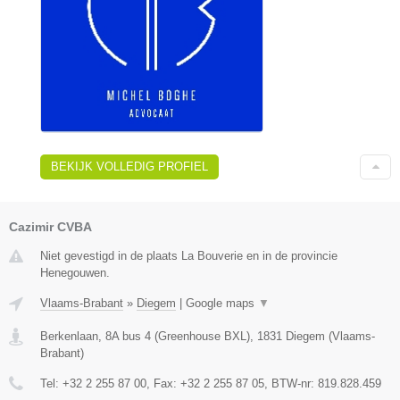
BEKIJK VOLLEDIG PROFIEL
Cazimir CVBA
Niet gevestigd in de plaats La Bouverie en in de provincie
Henegouwen.
Vlaams-Brabant
»
Diegem
|
Google maps
▼
Berkenlaan, 8A bus 4 (Greenhouse BXL)
,
1831
Diegem
(
Vlaams-
Brabant
)
Tel:
+32 2 255 87 00
, Fax:
+32 2 255 87 05
, BTW-nr:
819.828.459