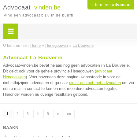
Ik ben een
advocaat
Advocaat
-vinden.be
Vind een advocaat bij u in de buurt!
U bent nu hier:
Home
»
Henegouwen
»
La Bouverie
Advocaat La Bouverie
Advocaat-vinden.be bevat helaas nog geen
advocaten in La Bouverie
.
Dit geldt ook voor de gehele provincie Henegouwen (
advocaat
Henegouwen
). Voer bovenaan deze pagina uw postcode in voor de
dichtstbijzijnde advocaten of ga naar
direct contact met advocaten
om via
één e-mail in contact te komen met meerdere advocaten tegelijk.
Hieronder worden nu overige resultaten getoond.
1
2
3
4
5
»
»»
BAAKN