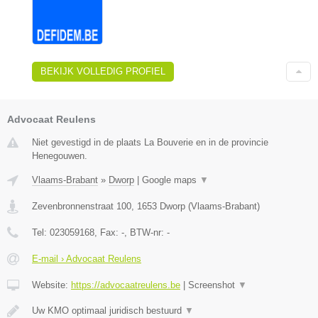
BEKIJK VOLLEDIG PROFIEL
Advocaat Reulens
Niet gevestigd in de plaats La Bouverie en in de provincie
Henegouwen.
Vlaams-Brabant
»
Dworp
|
Google maps
▼
Zevenbronnenstraat 100
,
1653
Dworp
(
Vlaams-Brabant
)
Tel:
023059168
, Fax:
-
, BTW-nr:
-
E-mail › Advocaat Reulens
Website:
https://advocaatreulens.be
|
Screenshot
▼
Uw KMO optimaal juridisch bestuurd
▼