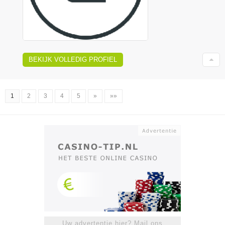
BEKIJK VOLLEDIG PROFIEL
1
2
3
4
5
»
»»
Uw advertentie hier? Mail ons