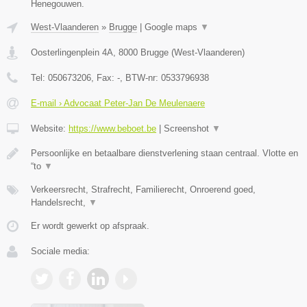
Henegouwen.
West-Vlaanderen
»
Brugge
|
Google maps
▼
Oosterlingenplein 4A
,
8000
Brugge
(
West-Vlaanderen
)
Tel:
050673206
, Fax:
-
, BTW-nr:
0533796938
E-mail › Advocaat Peter-Jan De Meulenaere
Website:
https://www.beboet.be
|
Screenshot
▼
Persoonlijke en betaalbare dienstverlening staan centraal. Vlotte en
“to
▼
Verkeersrecht, Strafrecht, Familierecht, Onroerend goed,
Handelsrecht,
▼
Er wordt gewerkt op afspraak.
Sociale media: