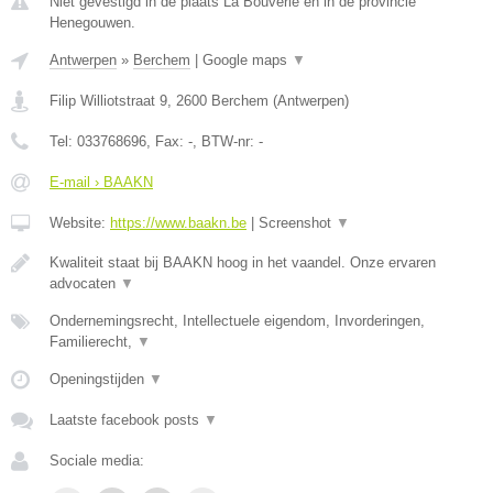
Niet gevestigd in de plaats La Bouverie en in de provincie
Henegouwen.
Antwerpen
»
Berchem
|
Google maps
▼
Filip Williotstraat 9
,
2600
Berchem
(
Antwerpen
)
Tel:
033768696
, Fax:
-
, BTW-nr:
-
E-mail › BAAKN
Website:
https://www.baakn.be
|
Screenshot
▼
Kwaliteit staat bij BAAKN hoog in het vaandel. Onze ervaren
advocaten
▼
Ondernemingsrecht, Intellectuele eigendom, Invorderingen,
Familierecht,
▼
Openingstijden
▼
Laatste facebook posts
▼
Sociale media: