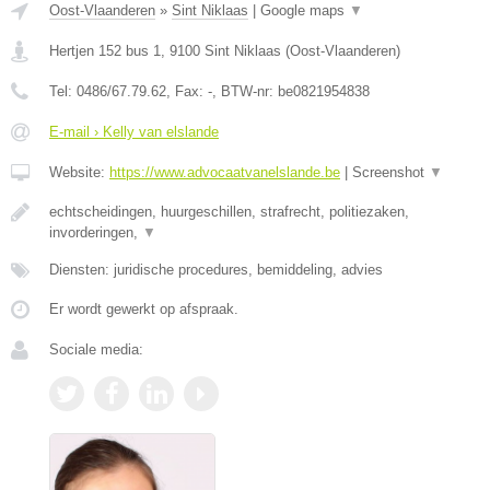
Oost-Vlaanderen
»
Sint Niklaas
|
Google maps
▼
Hertjen 152 bus 1
,
9100
Sint Niklaas
(
Oost-Vlaanderen
)
Tel:
0486/67.79.62
, Fax:
-
, BTW-nr:
be0821954838
E-mail › Kelly van elslande
Website:
https://www.advocaatvanelslande.be
|
Screenshot
▼
echtscheidingen, huurgeschillen, strafrecht, politiezaken,
invorderingen,
▼
Diensten: juridische procedures, bemiddeling, advies
Er wordt gewerkt op afspraak.
Sociale media: