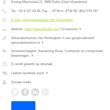
Koning Albertstraat 21
,
9900
Eeklo
(
Oost-Vlaanderen
)
Tel:
+32 9 327 04 40
, Fax:
-
, BTW-nr:
BTW BE 0812.579.787
E-mail › Advocatenkantoor Van Renterghem
Website:
https://www.defidem.be/
|
Screenshot
▼
Advocatenkantoor Van Renterghem is een gespecialiseerd
advocatenkantoor te
▼
Vennootschappen, Aanneming Bouw, Contracten en contractuele
betwistingen,
▼
Er wordt gewerkt op afspraak.
Laatste facebook posts
▼
Sociale media: