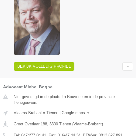
BEKIJK VOLLEDIG PROFIEL
Advocaat Michel Boghe
Niet gevestigd in de plaats La Bouverie en in de provincie
Henegouwen.
Vlaams-Brabant
»
Tienen
|
Google maps
▼
Groot Overlaar 188
,
3300
Tienen
(
Vlaams-Brabant
)
Tel:
0474/77.04.41
, Fax:
016/47.44.34
, BTW-nr:
​0812.627.891