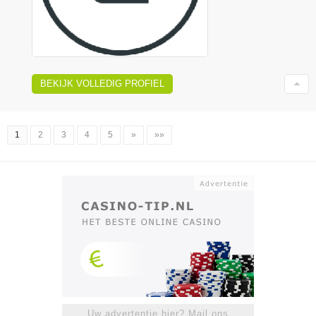
BEKIJK VOLLEDIG PROFIEL
1
2
3
4
5
»
»»
Uw advertentie hier? Mail ons