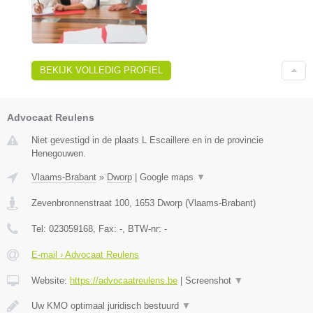
BEKIJK VOLLEDIG PROFIEL
Advocaat Reulens
Niet gevestigd in de plaats L Escaillere en in de provincie
Henegouwen.
Vlaams-Brabant
»
Dworp
|
Google maps
▼
Zevenbronnenstraat 100
,
1653
Dworp
(
Vlaams-Brabant
)
Tel:
023059168
, Fax:
-
, BTW-nr:
-
E-mail › Advocaat Reulens
Website:
https://advocaatreulens.be
|
Screenshot
▼
Uw KMO optimaal juridisch bestuurd
▼