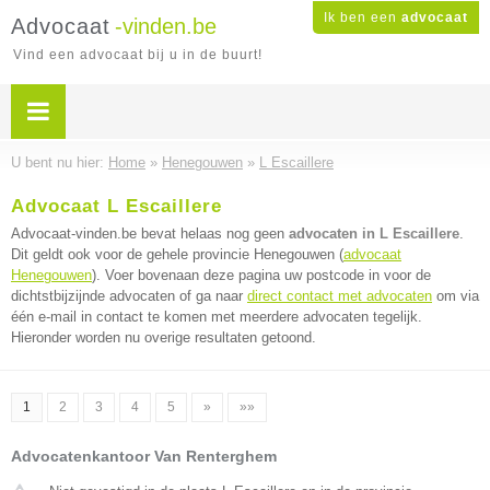
Ik ben een
advocaat
Advocaat
-vinden.be
Vind een advocaat bij u in de buurt!
U bent nu hier:
Home
»
Henegouwen
»
L Escaillere
Advocaat L Escaillere
Advocaat-vinden.be bevat helaas nog geen
advocaten in L Escaillere
.
Dit geldt ook voor de gehele provincie Henegouwen (
advocaat
Henegouwen
). Voer bovenaan deze pagina uw postcode in voor de
dichtstbijzijnde advocaten of ga naar
direct contact met advocaten
om via
één e-mail in contact te komen met meerdere advocaten tegelijk.
Hieronder worden nu overige resultaten getoond.
1
2
3
4
5
»
»»
Advocatenkantoor Van Renterghem