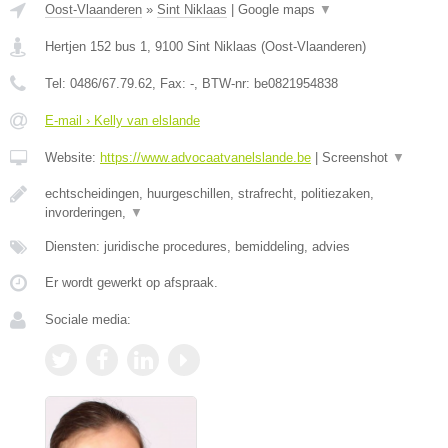
Oost-Vlaanderen
»
Sint Niklaas
|
Google maps
▼
Hertjen 152 bus 1
,
9100
Sint Niklaas
(
Oost-Vlaanderen
)
Tel:
0486/67.79.62
, Fax:
-
, BTW-nr:
be0821954838
E-mail › Kelly van elslande
Website:
https://www.advocaatvanelslande.be
|
Screenshot
▼
echtscheidingen, huurgeschillen, strafrecht, politiezaken,
invorderingen,
▼
Diensten: juridische procedures, bemiddeling, advies
Er wordt gewerkt op afspraak.
Sociale media: