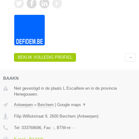
BEKIJK VOLLEDIG PROFIEL
BAAKN
Niet gevestigd in de plaats L Escaillere en in de provincie
Henegouwen.
Antwerpen
»
Berchem
|
Google maps
▼
Filip Williotstraat 9
,
2600
Berchem
(
Antwerpen
)
Tel:
033768696
, Fax:
-
, BTW-nr:
-