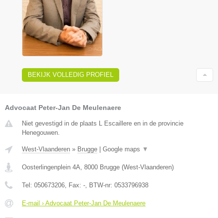
BEKIJK VOLLEDIG PROFIEL
Advocaat Peter-Jan De Meulenaere
Niet gevestigd in de plaats L Escaillere en in de provincie
Henegouwen.
West-Vlaanderen
»
Brugge
|
Google maps
▼
Oosterlingenplein 4A
,
8000
Brugge
(
West-Vlaanderen
)
Tel:
050673206
, Fax:
-
, BTW-nr:
0533796938
E-mail › Advocaat Peter-Jan De Meulenaere