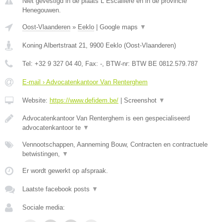
Niet gevestigd in de plaats L Escaillere en in de provincie
Henegouwen.
Oost-Vlaanderen
»
Eeklo
|
Google maps
▼
Koning Albertstraat 21
,
9900
Eeklo
(
Oost-Vlaanderen
)
Tel:
+32 9 327 04 40
, Fax:
-
, BTW-nr:
BTW BE 0812.579.787
E-mail › Advocatenkantoor Van Renterghem
Website:
https://www.defidem.be/
|
Screenshot
▼
Advocatenkantoor Van Renterghem is een gespecialiseerd
advocatenkantoor te
▼
Vennootschappen, Aanneming Bouw, Contracten en contractuele
betwistingen,
▼
Er wordt gewerkt op afspraak.
Laatste facebook posts
▼
Sociale media: