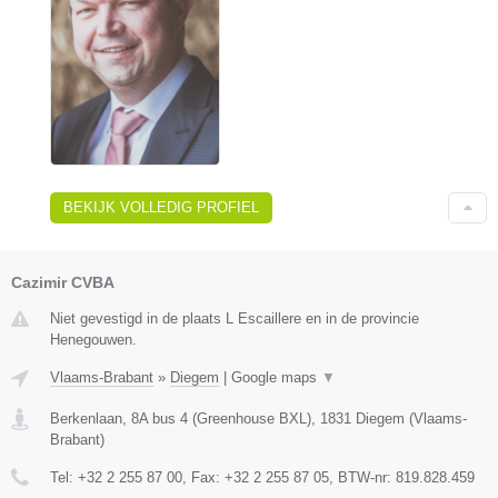
BEKIJK VOLLEDIG PROFIEL
Cazimir CVBA
Niet gevestigd in de plaats L Escaillere en in de provincie
Henegouwen.
Vlaams-Brabant
»
Diegem
|
Google maps
▼
Berkenlaan, 8A bus 4 (Greenhouse BXL)
,
1831
Diegem
(
Vlaams-
Brabant
)
Tel:
+32 2 255 87 00
, Fax:
+32 2 255 87 05
, BTW-nr:
819.828.459