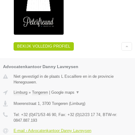
BEKIJK VOLLEDIG PROFIEL
Advocatenkantoor Danny Lavreysen
Niet gevestigd in de plaats L Escaillere en in de provincie
Henegouwen.
Limburg
»
Tongeren
|
Google maps
▼
Moerenstraat 1
,
3700
Tongeren
(
Limburg
)
Tel:
+32 (0)471/53 46 90
, Fax:
+32 (0)12/23 17 74
, BTW-nr:
0847.887.193
E-mail › Advocatenkantoor Danny Lavreysen