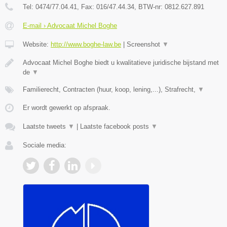
Tel:
0474/77.04.41
, Fax:
016/47.44.34
, BTW-nr:
​0812.627.891
E-mail › Advocaat Michel Boghe
Website:
http://www.boghe-law.be
|
Screenshot
▼
Advocaat Michel Boghe biedt u kwalitatieve juridische bijstand met
de
▼
Familierecht, Contracten (huur, koop, lening,...), Strafrecht,
▼
Er wordt gewerkt op afspraak.
Laatste tweets
▼
|
Laatste facebook posts
▼
Sociale media: