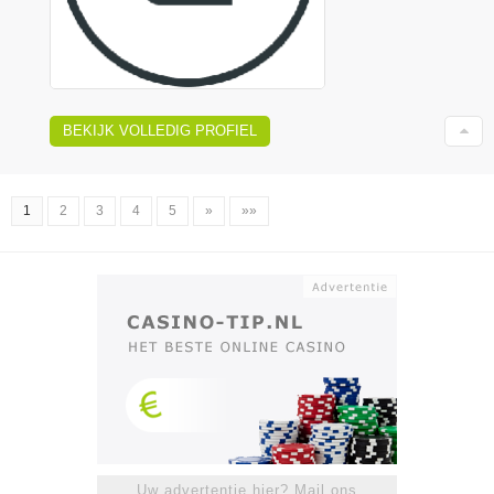
BEKIJK VOLLEDIG PROFIEL
1
2
3
4
5
»
»»
Uw advertentie hier? Mail ons