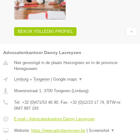
BEKIJK VOLLEDIG PROFIEL
Advocatenkantoor Danny Lavreysen
Niet gevestigd in de plaats Huissignies en in de provincie
Henegouwen.
Limburg
»
Tongeren
|
Google maps
▼
Moerenstraat 1
,
3700
Tongeren
(
Limburg
)
Tel:
+32 (0)471/53 46 90
, Fax:
+32 (0)12/23 17 74
, BTW-nr:
0847.887.193
E-mail › Advocatenkantoor Danny Lavreysen
Website:
https://www.advolavreysen.be
|
Screenshot
▼