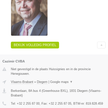
BEKIJK VOLLEDIG PROFIEL
Cazimir CVBA
Niet gevestigd in de plaats Huissignies en in de provincie
Henegouwen.
Vlaams-Brabant
»
Diegem
|
Google maps
▼
Berkenlaan, 8A bus 4 (Greenhouse BXL)
,
1831
Diegem
(
Vlaams-
Brabant
)
Tel:
+32 2 255 87 00
, Fax:
+32 2 255 87 05
, BTW-nr:
819.828.459