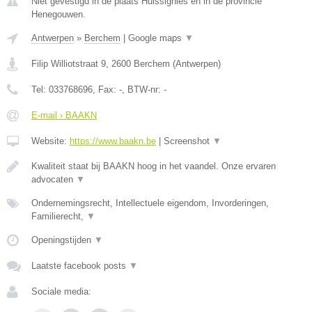
Niet gevestigd in de plaats Huissignies en in de provincie
Henegouwen.
Antwerpen
»
Berchem
|
Google maps
▼
Filip Williotstraat 9
,
2600
Berchem
(
Antwerpen
)
Tel:
033768696
, Fax:
-
, BTW-nr:
-
E-mail › BAAKN
Website:
https://www.baakn.be
|
Screenshot
▼
Kwaliteit staat bij BAAKN hoog in het vaandel. Onze ervaren
advocaten
▼
Ondernemingsrecht, Intellectuele eigendom, Invorderingen,
Familierecht,
▼
Openingstijden
▼
Laatste facebook posts
▼
Sociale media: