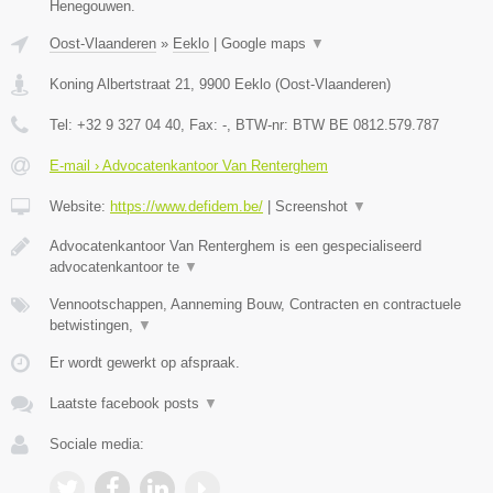
Henegouwen.
Oost-Vlaanderen
»
Eeklo
|
Google maps
▼
Koning Albertstraat 21
,
9900
Eeklo
(
Oost-Vlaanderen
)
Tel:
+32 9 327 04 40
, Fax:
-
, BTW-nr:
BTW BE 0812.579.787
E-mail › Advocatenkantoor Van Renterghem
Website:
https://www.defidem.be/
|
Screenshot
▼
Advocatenkantoor Van Renterghem is een gespecialiseerd
advocatenkantoor te
▼
Vennootschappen, Aanneming Bouw, Contracten en contractuele
betwistingen,
▼
Er wordt gewerkt op afspraak.
Laatste facebook posts
▼
Sociale media: