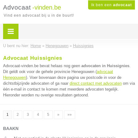
Ik ben een
advocaat
Advocaat
-vinden.be
Vind een advocaat bij u in de buurt!
U bent nu hier:
Home
»
Henegouwen
»
Huissignies
Advocaat Huissignies
Advocaat-vinden.be bevat helaas nog geen
advocaten in Huissignies
.
Dit geldt ook voor de gehele provincie Henegouwen (
advocaat
Henegouwen
). Voer bovenaan deze pagina uw postcode in voor de
dichtstbijzijnde advocaten of ga naar
direct contact met advocaten
om via
één e-mail in contact te komen met meerdere advocaten tegelijk.
Hieronder worden nu overige resultaten getoond.
1
2
3
4
5
»
»»
BAAKN