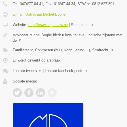
Tel:
0474/77.04.41
, Fax:
016/47.44.34
, BTW-nr:
​0812.627.891
E-mail › Advocaat Michel Boghe
Website:
http://www.boghe-law.be
|
Screenshot
▼
Advocaat Michel Boghe biedt u kwalitatieve juridische bijstand met
de
▼
Familierecht, Contracten (huur, koop, lening,...), Strafrecht,
▼
Er wordt gewerkt op afspraak.
Laatste tweets
▼
|
Laatste facebook posts
▼
Sociale media: