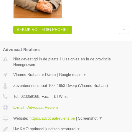
BEKIJK VOLLEDIG PROFIEL
Advocaat Reulens
Niet gevestigd in de plaats Huissignies en in de provincie
Henegouwen.
Vlaams-Brabant
»
Dworp
|
Google maps
▼
Zevenbronnenstraat 100
,
1653
Dworp
(
Vlaams-Brabant
)
Tel:
023059168
, Fax:
-
, BTW-nr:
-
E-mail › Advocaat Reulens
Website:
https://advocaatreulens.be
|
Screenshot
▼
Uw KMO optimaal juridisch bestuurd
▼