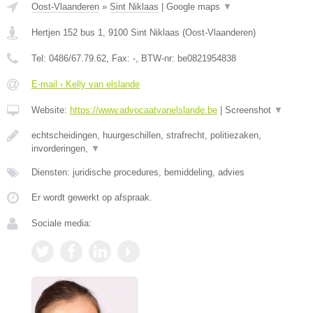
Oost-Vlaanderen
»
Sint Niklaas
|
Google maps
▼
Hertjen 152 bus 1
,
9100
Sint Niklaas
(
Oost-Vlaanderen
)
Tel:
0486/67.79.62
, Fax:
-
, BTW-nr:
be0821954838
E-mail › Kelly van elslande
Website:
https://www.advocaatvanelslande.be
|
Screenshot
▼
echtscheidingen, huurgeschillen, strafrecht, politiezaken,
invorderingen,
▼
Diensten: juridische procedures, bemiddeling, advies
Er wordt gewerkt op afspraak.
Sociale media: