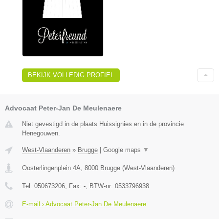
BEKIJK VOLLEDIG PROFIEL
Advocaat Peter-Jan De Meulenaere
Niet gevestigd in de plaats Huissignies en in de provincie
Henegouwen.
West-Vlaanderen
»
Brugge
|
Google maps
▼
Oosterlingenplein 4A
,
8000
Brugge
(
West-Vlaanderen
)
Tel:
050673206
, Fax:
-
, BTW-nr:
0533796938
E-mail › Advocaat Peter-Jan De Meulenaere