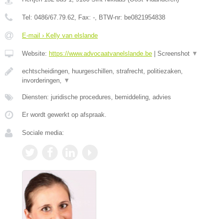
Tel:
0486/67.79.62
, Fax:
-
, BTW-nr:
be0821954838
E-mail › Kelly van elslande
Website:
https://www.advocaatvanelslande.be
|
Screenshot
▼
echtscheidingen, huurgeschillen, strafrecht, politiezaken,
invorderingen,
▼
Diensten: juridische procedures, bemiddeling, advies
Er wordt gewerkt op afspraak.
Sociale media: