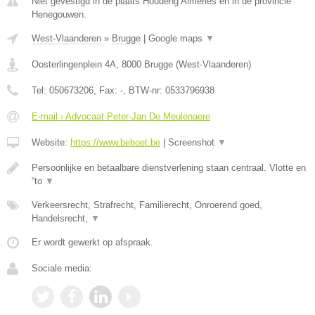
Niet gevestigd in de plaats Houdeng Aimeries en in de provincie
Henegouwen.
West-Vlaanderen
»
Brugge
|
Google maps
▼
Oosterlingenplein 4A
,
8000
Brugge
(
West-Vlaanderen
)
Tel:
050673206
, Fax:
-
, BTW-nr:
0533796938
E-mail › Advocaat Peter-Jan De Meulenaere
Website:
https://www.beboet.be
|
Screenshot
▼
Persoonlijke en betaalbare dienstverlening staan centraal. Vlotte en
“to
▼
Verkeersrecht, Strafrecht, Familierecht, Onroerend goed,
Handelsrecht,
▼
Er wordt gewerkt op afspraak.
Sociale media: