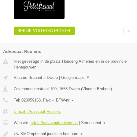
BEKIJK VOLLEDIG PROFIEL
Advocaat Reulens
Niet gevestigd in de plaats Houdeng Aimeries en in de provincie
Henegouwen.
Vlaams-Brabant
»
Dworp
|
Google maps
▼
Zevenbronnenstraat 100
,
1653
Dworp
(
Vlaams-Brabant
)
Tel:
023059168
, Fax:
-
, BTW-nr:
-
E-mail › Advocaat Reulens
Website:
https://advocaatreulens.be
|
Screenshot
▼
Uw KMO optimaal juridisch bestuurd
▼