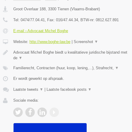
Groot Overlaar 188
,
3300
Tienen
(
Vlaams-Brabant
)
Tel:
0474/77.04.41
, Fax:
016/47.44.34
, BTW-nr:
​0812.627.891
E-mail › Advocaat Michel Boghe
Website:
http://www.boghe-law.be
|
Screenshot
▼
Advocaat Michel Boghe biedt u kwalitatieve juridische bijstand met
de
▼
Familierecht, Contracten (huur, koop, lening,...), Strafrecht,
▼
Er wordt gewerkt op afspraak.
Laatste tweets
▼
|
Laatste facebook posts
▼
Sociale media: