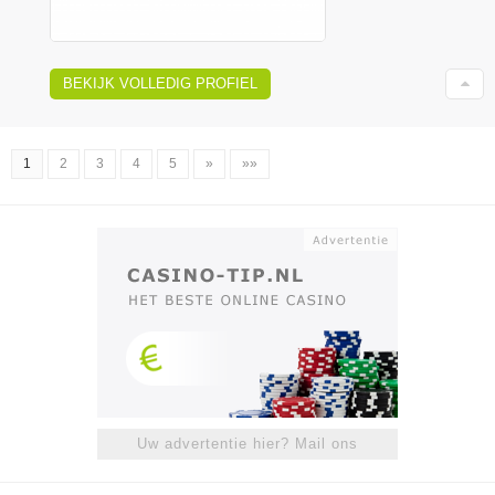
BEKIJK VOLLEDIG PROFIEL
1
2
3
4
5
»
»»
Uw advertentie hier? Mail ons