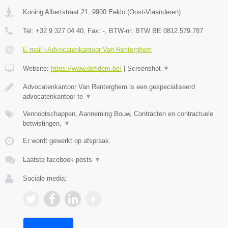
Koning Albertstraat 21
,
9900
Eeklo
(
Oost-Vlaanderen
)
Tel:
+32 9 327 04 40
, Fax:
-
, BTW-nr:
BTW BE 0812.579.787
E-mail › Advocatenkantoor Van Renterghem
Website:
https://www.defidem.be/
|
Screenshot
▼
Advocatenkantoor Van Renterghem is een gespecialiseerd
advocatenkantoor te
▼
Vennootschappen, Aanneming Bouw, Contracten en contractuele
betwistingen,
▼
Er wordt gewerkt op afspraak.
Laatste facebook posts
▼
Sociale media: