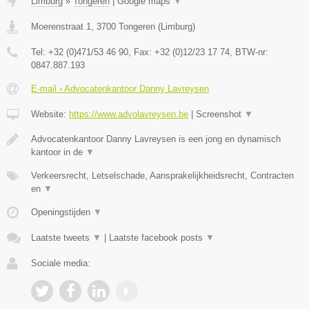
Limburg
»
Tongeren
|
Google maps
▼
Moerenstraat 1
,
3700
Tongeren
(
Limburg
)
Tel:
+32 (0)471/53 46 90
, Fax:
+32 (0)12/23 17 74
, BTW-nr:
0847.887.193
E-mail › Advocatenkantoor Danny Lavreysen
Website:
https://www.advolavreysen.be
|
Screenshot
▼
Advocatenkantoor Danny Lavreysen is een jong en dynamisch
kantoor in de
▼
Verkeersrecht, Letselschade, Aansprakelijkheidsrecht, Contracten
en
▼
Openingstijden
▼
Laatste tweets
▼
|
Laatste facebook posts
▼
Sociale media: