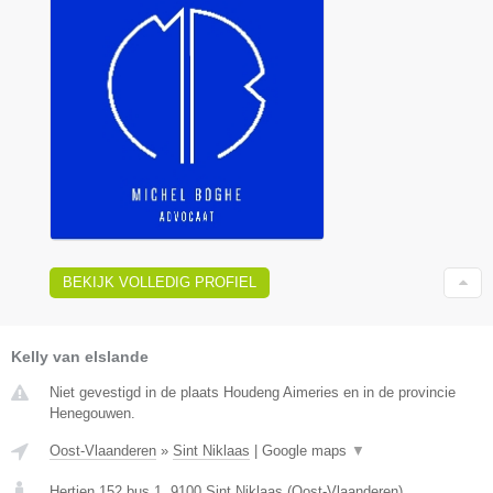
BEKIJK VOLLEDIG PROFIEL
Kelly van elslande
Niet gevestigd in de plaats Houdeng Aimeries en in de provincie
Henegouwen.
Oost-Vlaanderen
»
Sint Niklaas
|
Google maps
▼
Hertjen 152 bus 1
,
9100
Sint Niklaas
(
Oost-Vlaanderen
)