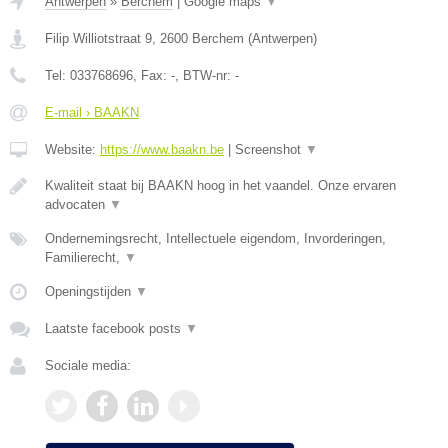
Antwerpen
»
Berchem
|
Google maps
▼
Filip Williotstraat 9
,
2600
Berchem
(
Antwerpen
)
Tel:
033768696
, Fax:
-
, BTW-nr:
-
E-mail › BAAKN
Website:
https://www.baakn.be
|
Screenshot
▼
Kwaliteit staat bij BAAKN hoog in het vaandel. Onze ervaren
advocaten
▼
Ondernemingsrecht, Intellectuele eigendom, Invorderingen,
Familierecht,
▼
Openingstijden
▼
Laatste facebook posts
▼
Sociale media: