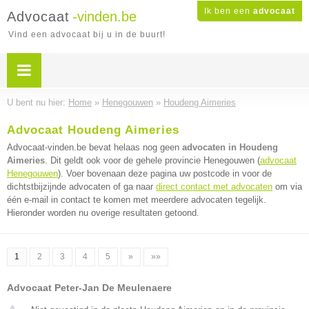
Ik ben een
advocaat
Advocaat
-vinden.be
Vind een advocaat bij u in de buurt!
U bent nu hier:
Home
»
Henegouwen
»
Houdeng Aimeries
Advocaat Houdeng Aimeries
Advocaat-vinden.be bevat helaas nog geen
advocaten in Houdeng
Aimeries
. Dit geldt ook voor de gehele provincie Henegouwen (
advocaat
Henegouwen
). Voer bovenaan deze pagina uw postcode in voor de
dichtstbijzijnde advocaten of ga naar
direct contact met advocaten
om via
één e-mail in contact te komen met meerdere advocaten tegelijk.
Hieronder worden nu overige resultaten getoond.
1
2
3
4
5
»
»»
Advocaat Peter-Jan De Meulenaere