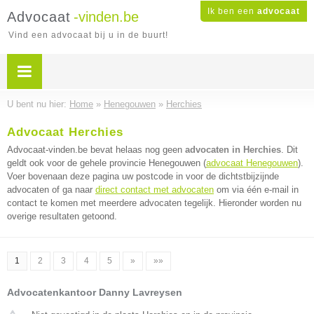
Ik ben een
advocaat
Advocaat
-vinden.be
Vind een advocaat bij u in de buurt!
U bent nu hier:
Home
»
Henegouwen
»
Herchies
Advocaat Herchies
Advocaat-vinden.be bevat helaas nog geen
advocaten in Herchies
. Dit
geldt ook voor de gehele provincie Henegouwen (
advocaat Henegouwen
).
Voer bovenaan deze pagina uw postcode in voor de dichtstbijzijnde
advocaten of ga naar
direct contact met advocaten
om via één e-mail in
contact te komen met meerdere advocaten tegelijk. Hieronder worden nu
overige resultaten getoond.
1
2
3
4
5
»
»»
Advocatenkantoor Danny Lavreysen