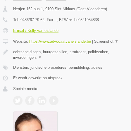
Hertjen 152 bus 1
,
9100
Sint Niklaas
(
Oost-Vlaanderen
)
Tel:
0486/67.79.62
, Fax:
-
, BTW-nr:
be0821954838
E-mail › Kelly van elslande
Website:
https://www.advocaatvanelslande.be
|
Screenshot
▼
echtscheidingen, huurgeschillen, strafrecht, politiezaken,
invorderingen,
▼
Diensten: juridische procedures, bemiddeling, advies
Er wordt gewerkt op afspraak.
Sociale media: