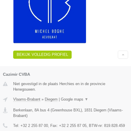
BEKIJK VOLLEDIG PROFIEL
Cazimir CVBA
Niet gevestigd in de plaats Herchies en in de provincie
Henegouwen.
Vlaams-Brabant
»
Diegem
|
Google maps
▼
Berkenlaan, 8A bus 4 (Greenhouse BXL)
,
1831
Diegem
(
Vlaams-
Brabant
)
Tel:
+32 2 255 87 00
, Fax:
+32 2 255 87 05
, BTW-nr:
819.828.459