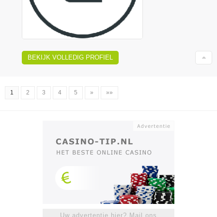
BEKIJK VOLLEDIG PROFIEL
1
2
3
4
5
»
»»
Uw advertentie hier? Mail ons