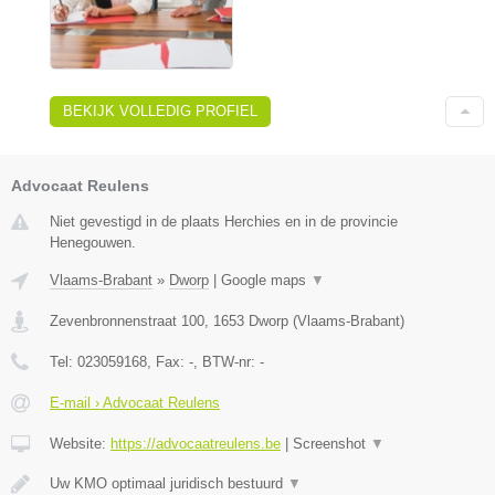
BEKIJK VOLLEDIG PROFIEL
Advocaat Reulens
Niet gevestigd in de plaats Herchies en in de provincie
Henegouwen.
Vlaams-Brabant
»
Dworp
|
Google maps
▼
Zevenbronnenstraat 100
,
1653
Dworp
(
Vlaams-Brabant
)
Tel:
023059168
, Fax:
-
, BTW-nr:
-
E-mail › Advocaat Reulens
Website:
https://advocaatreulens.be
|
Screenshot
▼
Uw KMO optimaal juridisch bestuurd
▼