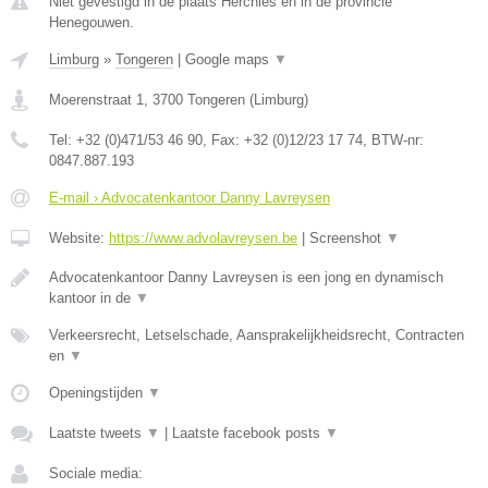
Niet gevestigd in de plaats Herchies en in de provincie
Henegouwen.
Limburg
»
Tongeren
|
Google maps
▼
Moerenstraat 1
,
3700
Tongeren
(
Limburg
)
Tel:
+32 (0)471/53 46 90
, Fax:
+32 (0)12/23 17 74
, BTW-nr:
0847.887.193
E-mail › Advocatenkantoor Danny Lavreysen
Website:
https://www.advolavreysen.be
|
Screenshot
▼
Advocatenkantoor Danny Lavreysen is een jong en dynamisch
kantoor in de
▼
Verkeersrecht, Letselschade, Aansprakelijkheidsrecht, Contracten
en
▼
Openingstijden
▼
Laatste tweets
▼
|
Laatste facebook posts
▼
Sociale media: