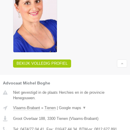
BEKIJK VOLLEDIG PROFIEL
Advocaat Michel Boghe
Niet gevestigd in de plaats Herchies en in de provincie
Henegouwen.
Vlaams-Brabant
»
Tienen
|
Google maps
▼
Groot Overlaar 188
,
3300
Tienen
(
Vlaams-Brabant
)
Tel:
0474/77.04.41
, Fax:
016/47.44.34
, BTW-nr:
​0812.627.891