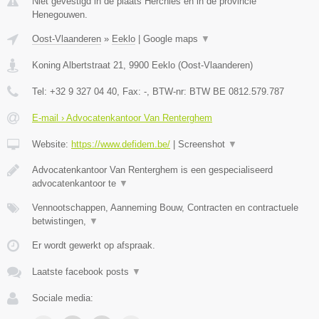
Niet gevestigd in de plaats Herchies en in de provincie
Henegouwen.
Oost-Vlaanderen
»
Eeklo
|
Google maps
▼
Koning Albertstraat 21
,
9900
Eeklo
(
Oost-Vlaanderen
)
Tel:
+32 9 327 04 40
, Fax:
-
, BTW-nr:
BTW BE 0812.579.787
E-mail › Advocatenkantoor Van Renterghem
Website:
https://www.defidem.be/
|
Screenshot
▼
Advocatenkantoor Van Renterghem is een gespecialiseerd
advocatenkantoor te
▼
Vennootschappen, Aanneming Bouw, Contracten en contractuele
betwistingen,
▼
Er wordt gewerkt op afspraak.
Laatste facebook posts
▼
Sociale media: