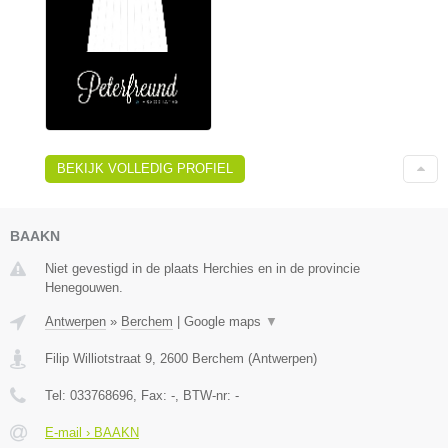
BEKIJK VOLLEDIG PROFIEL
BAAKN
Niet gevestigd in de plaats Herchies en in de provincie
Henegouwen.
Antwerpen
»
Berchem
|
Google maps
▼
Filip Williotstraat 9
,
2600
Berchem
(
Antwerpen
)
Tel:
033768696
, Fax:
-
, BTW-nr:
-
E-mail › BAAKN