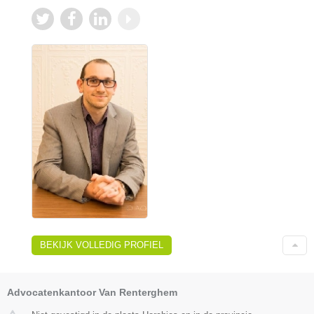
BEKIJK VOLLEDIG PROFIEL
Advocatenkantoor Van Renterghem