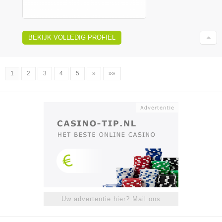
BEKIJK VOLLEDIG PROFIEL
1
2
3
4
5
»
»»
Uw advertentie hier? Mail ons