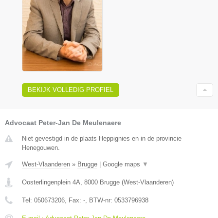
BEKIJK VOLLEDIG PROFIEL
Advocaat Peter-Jan De Meulenaere
Niet gevestigd in de plaats Heppignies en in de provincie
Henegouwen.
West-Vlaanderen
»
Brugge
|
Google maps
▼
Oosterlingenplein 4A
,
8000
Brugge
(
West-Vlaanderen
)
Tel:
050673206
, Fax:
-
, BTW-nr:
0533796938