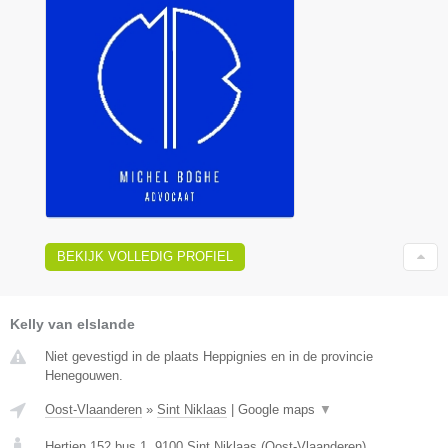
BEKIJK VOLLEDIG PROFIEL
Kelly van elslande
Niet gevestigd in de plaats Heppignies en in de provincie
Henegouwen.
Oost-Vlaanderen
»
Sint Niklaas
|
Google maps
▼
Hertjen 152 bus 1
,
9100
Sint Niklaas
(
Oost-Vlaanderen
)