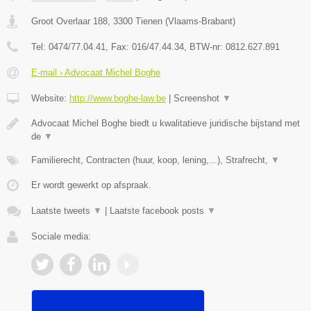
Groot Overlaar 188
,
3300
Tienen
(
Vlaams-Brabant
)
Tel:
0474/77.04.41
, Fax:
016/47.44.34
, BTW-nr:
​0812.627.891
E-mail › Advocaat Michel Boghe
Website:
http://www.boghe-law.be
|
Screenshot
▼
Advocaat Michel Boghe biedt u kwalitatieve juridische bijstand met
de
▼
Familierecht, Contracten (huur, koop, lening,...), Strafrecht,
▼
Er wordt gewerkt op afspraak.
Laatste tweets
▼
|
Laatste facebook posts
▼
Sociale media: