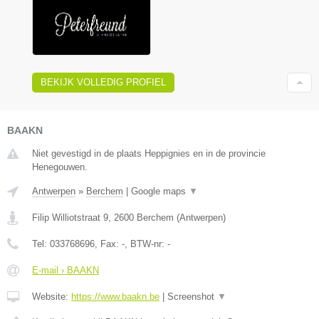
BEKIJK VOLLEDIG PROFIEL
BAAKN
Niet gevestigd in de plaats Heppignies en in de provincie
Henegouwen.
Antwerpen
»
Berchem
|
Google maps
▼
Filip Williotstraat 9
,
2600
Berchem
(
Antwerpen
)
Tel:
033768696
, Fax:
-
, BTW-nr:
-
E-mail › BAAKN
Website:
https://www.baakn.be
|
Screenshot
▼