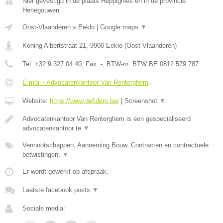
Niet gevestigd in de plaats Heppignies en in de provincie
Henegouwen.
Oost-Vlaanderen
»
Eeklo
|
Google maps
▼
Koning Albertstraat 21
,
9900
Eeklo
(
Oost-Vlaanderen
)
Tel:
+32 9 327 04 40
, Fax:
-
, BTW-nr:
BTW BE 0812.579.787
E-mail › Advocatenkantoor Van Renterghem
Website:
https://www.defidem.be/
|
Screenshot
▼
Advocatenkantoor Van Renterghem is een gespecialiseerd
advocatenkantoor te
▼
Vennootschappen, Aanneming Bouw, Contracten en contractuele
betwistingen,
▼
Er wordt gewerkt op afspraak.
Laatste facebook posts
▼
Sociale media: