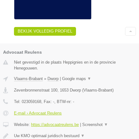
BEKIJK VOLLEDIG PROFIEL
Advocaat Reulens
Niet gevestigd in de plaats Heppignies en in de provincie
Henegouwen.
Vlaams-Brabant
»
Dworp
|
Google maps
▼
Zevenbronnenstraat 100
,
1653
Dworp
(
Vlaams-Brabant
)
Tel:
023059168
, Fax:
-
, BTW-nr:
-
E-mail › Advocaat Reulens
Website:
https://advocaatreulens.be
|
Screenshot
▼
Uw KMO optimaal juridisch bestuurd
▼