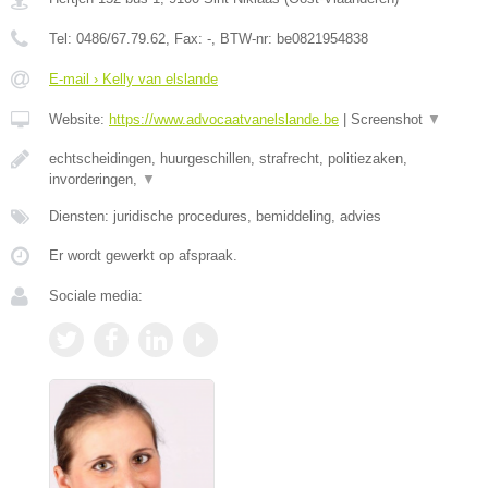
Tel:
0486/67.79.62
, Fax:
-
, BTW-nr:
be0821954838
E-mail › Kelly van elslande
Website:
https://www.advocaatvanelslande.be
|
Screenshot
▼
echtscheidingen, huurgeschillen, strafrecht, politiezaken,
invorderingen,
▼
Diensten: juridische procedures, bemiddeling, advies
Er wordt gewerkt op afspraak.
Sociale media: