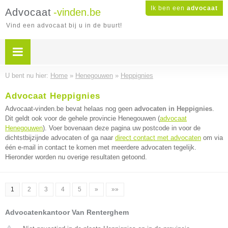
Ik ben een
advocaat
Advocaat
-vinden.be
Vind een advocaat bij u in de buurt!
U bent nu hier:
Home
»
Henegouwen
»
Heppignies
Advocaat Heppignies
Advocaat-vinden.be bevat helaas nog geen
advocaten in Heppignies
.
Dit geldt ook voor de gehele provincie Henegouwen (
advocaat
Henegouwen
). Voer bovenaan deze pagina uw postcode in voor de
dichtstbijzijnde advocaten of ga naar
direct contact met advocaten
om via
één e-mail in contact te komen met meerdere advocaten tegelijk.
Hieronder worden nu overige resultaten getoond.
1
2
3
4
5
»
»»
Advocatenkantoor Van Renterghem