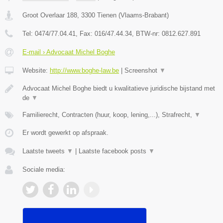
Groot Overlaar 188
,
3300
Tienen
(
Vlaams-Brabant
)
Tel:
0474/77.04.41
, Fax:
016/47.44.34
, BTW-nr:
​0812.627.891
E-mail › Advocaat Michel Boghe
Website:
http://www.boghe-law.be
|
Screenshot
▼
Advocaat Michel Boghe biedt u kwalitatieve juridische bijstand met
de
▼
Familierecht, Contracten (huur, koop, lening,...), Strafrecht,
▼
Er wordt gewerkt op afspraak.
Laatste tweets
▼
|
Laatste facebook posts
▼
Sociale media: