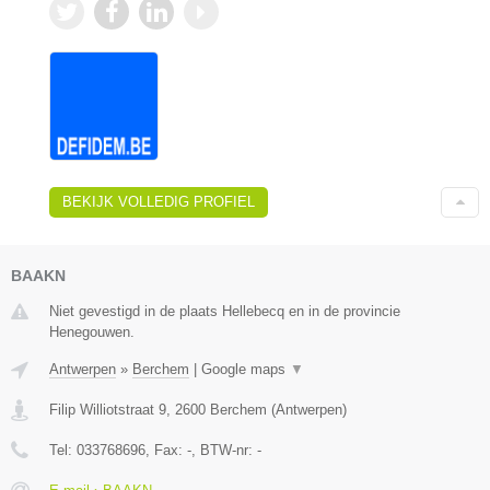
BEKIJK VOLLEDIG PROFIEL
BAAKN
Niet gevestigd in de plaats Hellebecq en in de provincie
Henegouwen.
Antwerpen
»
Berchem
|
Google maps
▼
Filip Williotstraat 9
,
2600
Berchem
(
Antwerpen
)
Tel:
033768696
, Fax:
-
, BTW-nr:
-