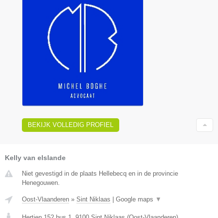
BEKIJK VOLLEDIG PROFIEL
Kelly van elslande
Niet gevestigd in de plaats Hellebecq en in de provincie
Henegouwen.
Oost-Vlaanderen
»
Sint Niklaas
|
Google maps
▼
Hertjen 152 bus 1
,
9100
Sint Niklaas
(
Oost-Vlaanderen
)