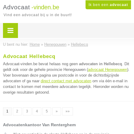
Ik ben een
advocaat
Advocaat
-vinden.be
Vind een advocaat bij u in de buurt!
U bent nu hier:
Home
»
Henegouwen
»
Hellebecq
Advocaat Hellebecq
Advocaat-vinden.be bevat helaas nog geen
advocaten in Hellebecq
. Dit
geldt ook voor de gehele provincie Henegouwen (
advocaat Henegouwen
).
Voer bovenaan deze pagina uw postcode in voor de dichtstbijzijnde
advocaten of ga naar
direct contact met advocaten
om via één e-mail in
contact te komen met meerdere advocaten tegelijk. Hieronder worden nu
overige resultaten getoond.
1
2
3
4
5
»
»»
Advocatenkantoor Van Renterghem