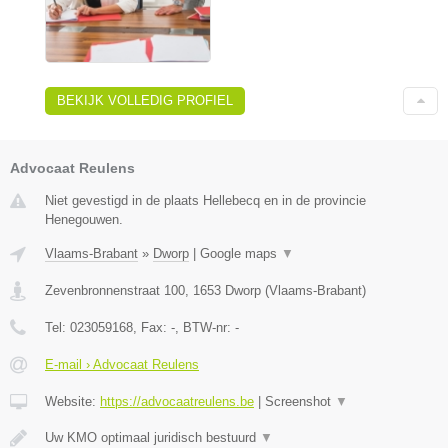
BEKIJK VOLLEDIG PROFIEL
Advocaat Reulens
Niet gevestigd in de plaats Hellebecq en in de provincie
Henegouwen.
Vlaams-Brabant
»
Dworp
|
Google maps
▼
Zevenbronnenstraat 100
,
1653
Dworp
(
Vlaams-Brabant
)
Tel:
023059168
, Fax:
-
, BTW-nr:
-
E-mail › Advocaat Reulens
Website:
https://advocaatreulens.be
|
Screenshot
▼
Uw KMO optimaal juridisch bestuurd
▼