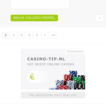
BEKIJK VOLLEDIG PROFIEL
1
2
3
4
5
»
»»
Uw advertentie hier? Mail ons