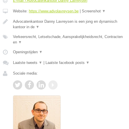
E-mail › Advocatenkantoor Danny Lavreysen
Website:
https://www.advolavreysen.be
|
Screenshot
▼
Advocatenkantoor Danny Lavreysen is een jong en dynamisch
kantoor in de
▼
Verkeersrecht, Letselschade, Aansprakelijkheidsrecht, Contracten
en
▼
Openingstijden
▼
Laatste tweets
▼
|
Laatste facebook posts
▼
Sociale media: