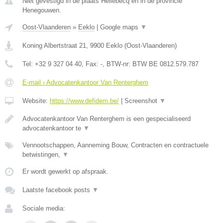
Niet gevestigd in de plaats Hellebecq en in de provincie
Henegouwen.
Oost-Vlaanderen
»
Eeklo
|
Google maps
▼
Koning Albertstraat 21
,
9900
Eeklo
(
Oost-Vlaanderen
)
Tel:
+32 9 327 04 40
, Fax:
-
, BTW-nr:
BTW BE 0812.579.787
E-mail › Advocatenkantoor Van Renterghem
Website:
https://www.defidem.be/
|
Screenshot
▼
Advocatenkantoor Van Renterghem is een gespecialiseerd
advocatenkantoor te
▼
Vennootschappen, Aanneming Bouw, Contracten en contractuele
betwistingen,
▼
Er wordt gewerkt op afspraak.
Laatste facebook posts
▼
Sociale media: