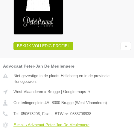
BEKIJK VOLLEDIG PROFIEL
Advocaat Peter-Jan De Meulenaere
Niet gevestigd in de plaats Hellebecq en in de provincie
Henegouwen.
West-Vlaanderen
»
Brugge
|
Google maps
▼
Oosterlingenplein 4A
,
8000
Brugge
(
West-Vlaanderen
)
Tel:
050673206
, Fax:
-
, BTW-nr:
0533796938
E-mail › Advocaat Peter-Jan De Meulenaere