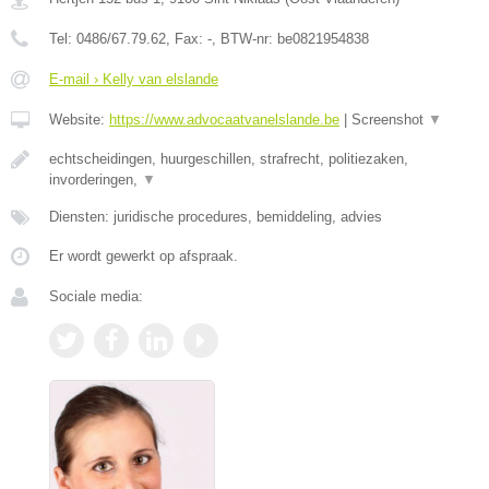
Tel:
0486/67.79.62
, Fax:
-
, BTW-nr:
be0821954838
E-mail › Kelly van elslande
Website:
https://www.advocaatvanelslande.be
|
Screenshot
▼
echtscheidingen, huurgeschillen, strafrecht, politiezaken,
invorderingen,
▼
Diensten: juridische procedures, bemiddeling, advies
Er wordt gewerkt op afspraak.
Sociale media: