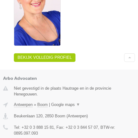
BEKIJK VOLLEDIG PROFIEL
Arbo Advocaten
Niet gevestigd in de plaats Hautrage en in de provincie
Henegouwen.
Antwerpen
»
Boom
|
Google maps
▼
Beukenlaan 120
,
2850
Boom
(
Antwerpen
)
Tel:
+32 0 3 888 15 81
, Fax:
+32 0 3 844 57 07
, BTW-nr:
0895.097.093