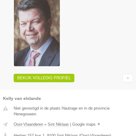
BEKIJK VOLLEDIG PROFIEL
Kelly van elslande
Niet gevestigd in de plaats Hautrage en in de provincie
Henegouwen.
Oost-Vlaanderen
»
Sint Niklaas
|
Google maps
▼
Hertjen 152 bus 1
,
9100
Sint Niklaas
(
Oost-Vlaanderen
)