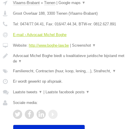
Vlaams-Brabant
»
Tienen
|
Google maps
▼
Groot Overlaar 188
,
3300
Tienen
(
Vlaams-Brabant
)
Tel:
0474/77.04.41
, Fax:
016/47.44.34
, BTW-nr:
​0812.627.891
E-mail › Advocaat Michel Boghe
Website:
http://www.boghe-law.be
|
Screenshot
▼
Advocaat Michel Boghe biedt u kwalitatieve juridische bijstand met
de
▼
Familierecht, Contracten (huur, koop, lening,...), Strafrecht,
▼
Er wordt gewerkt op afspraak.
Laatste tweets
▼
|
Laatste facebook posts
▼
Sociale media: