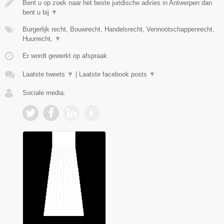
Bent u op zoek naar het beste juridische advies in Antwerpen dan
bent u bij
▼
Burgerlijk recht, Bouwrecht, Handelsrecht, Vennootschappenrecht,
Huurrecht,
▼
Er wordt gewerkt op afspraak.
Laatste tweets
▼
|
Laatste facebook posts
▼
Sociale media: