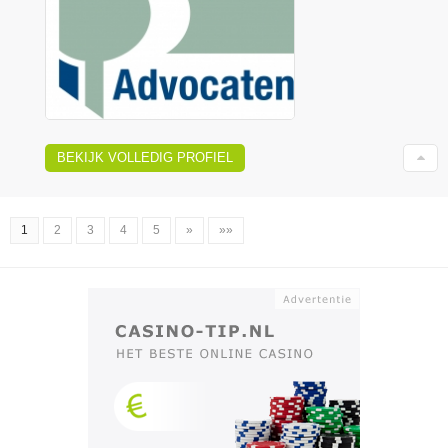
BEKIJK VOLLEDIG PROFIEL
1
2
3
4
5
»
»»