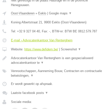
Niet gevestigd in de plaats Hautrage en in de provincie
Henegouwen.
Oost-Vlaanderen
»
Eeklo
|
Google maps
▼
Koning Albertstraat 21
,
9900
Eeklo
(
Oost-Vlaanderen
)
Tel:
+32 9 327 04 40
, Fax:
-
, BTW-nr:
BTW BE 0812.579.787
E-mail › Advocatenkantoor Van Renterghem
Website:
https://www.defidem.be/
|
Screenshot
▼
Advocatenkantoor Van Renterghem is een gespecialiseerd
advocatenkantoor te
▼
Vennootschappen, Aanneming Bouw, Contracten en contractuele
betwistingen,
▼
Er wordt gewerkt op afspraak.
Laatste facebook posts
▼
Sociale media: