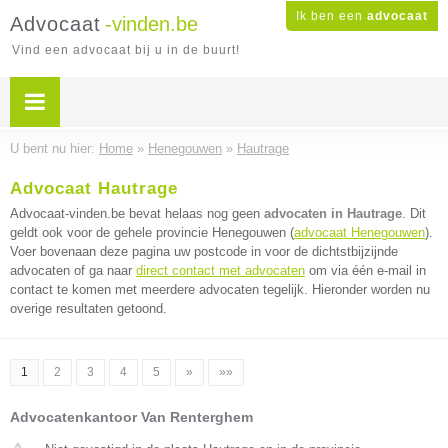
Ik ben een
advocaat
Advocaat
-vinden.be
Vind een advocaat bij u in de buurt!
U bent nu hier:
Home
»
Henegouwen
»
Hautrage
Advocaat Hautrage
Advocaat-vinden.be bevat helaas nog geen
advocaten in Hautrage
. Dit
geldt ook voor de gehele provincie Henegouwen (
advocaat Henegouwen
).
Voer bovenaan deze pagina uw postcode in voor de dichtstbijzijnde
advocaten of ga naar
direct contact met advocaten
om via één e-mail in
contact te komen met meerdere advocaten tegelijk. Hieronder worden nu
overige resultaten getoond.
1
2
3
4
5
»
»»
Advocatenkantoor Van Renterghem