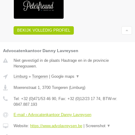
BEKIJK VOLLEDIG PROFIEL
Advocatenkantoor Danny Lavreysen
Niet gevestigd in de plaats Hautrage en in de provincie
Henegouwen.
Limburg
»
Tongeren
|
Google maps
▼
Moerenstraat 1
,
3700
Tongeren
(
Limburg
)
Tel:
+32 (0)471/53 46 90
, Fax:
+32 (0)12/23 17 74
, BTW-nr:
0847.887.193
E-mail › Advocatenkantoor Danny Lavreysen
Website:
https://www.advolavreysen.be
|
Screenshot
▼