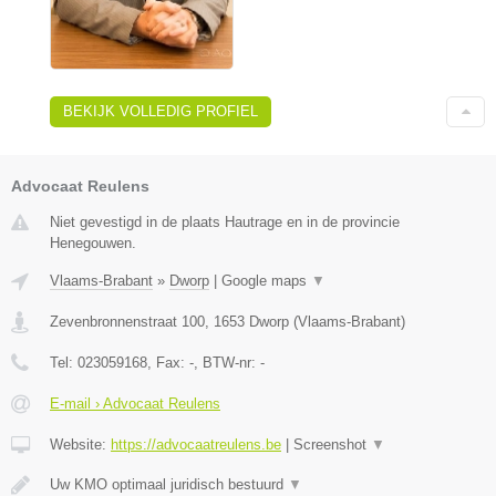
BEKIJK VOLLEDIG PROFIEL
Advocaat Reulens
Niet gevestigd in de plaats Hautrage en in de provincie
Henegouwen.
Vlaams-Brabant
»
Dworp
|
Google maps
▼
Zevenbronnenstraat 100
,
1653
Dworp
(
Vlaams-Brabant
)
Tel:
023059168
, Fax:
-
, BTW-nr:
-
E-mail › Advocaat Reulens
Website:
https://advocaatreulens.be
|
Screenshot
▼
Uw KMO optimaal juridisch bestuurd
▼