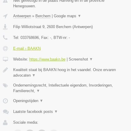
Niet gevestigd in de plaats Harveng en in de provincie
Henegouwen.
Antwerpen
»
Berchem
|
Google maps
▼
Filip Williotstraat 9
,
2600
Berchem
(
Antwerpen
)
Tel:
033768696
, Fax:
-
, BTW-nr:
-
E-mail › BAAKN
Website:
https://www.baakn.be
|
Screenshot
▼
Kwaliteit staat bij BAAKN hoog in het vaandel. Onze ervaren
advocaten
▼
Ondernemingsrecht, Intellectuele eigendom, Invorderingen,
Familierecht,
▼
Openingstijden
▼
Laatste facebook posts
▼
Sociale media: