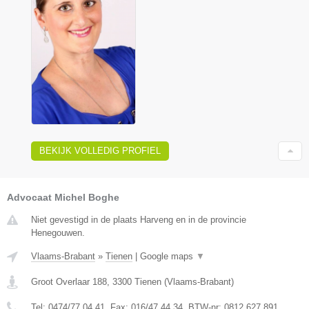
BEKIJK VOLLEDIG PROFIEL
Advocaat Michel Boghe
Niet gevestigd in de plaats Harveng en in de provincie
Henegouwen.
Vlaams-Brabant
»
Tienen
|
Google maps
▼
Groot Overlaar 188
,
3300
Tienen
(
Vlaams-Brabant
)
Tel:
0474/77.04.41
, Fax:
016/47.44.34
, BTW-nr:
​0812.627.891