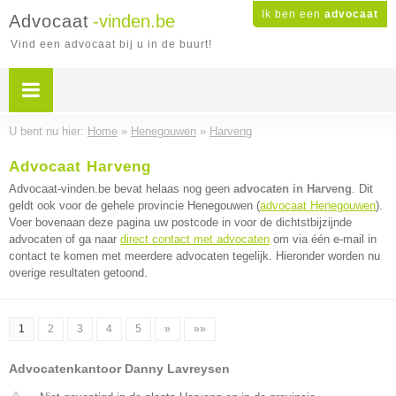
Ik ben een
advocaat
Advocaat
-vinden.be
Vind een advocaat bij u in de buurt!
U bent nu hier:
Home
»
Henegouwen
»
Harveng
Advocaat Harveng
Advocaat-vinden.be bevat helaas nog geen
advocaten in Harveng
. Dit
geldt ook voor de gehele provincie Henegouwen (
advocaat Henegouwen
).
Voer bovenaan deze pagina uw postcode in voor de dichtstbijzijnde
advocaten of ga naar
direct contact met advocaten
om via één e-mail in
contact te komen met meerdere advocaten tegelijk. Hieronder worden nu
overige resultaten getoond.
1
2
3
4
5
»
»»
Advocatenkantoor Danny Lavreysen