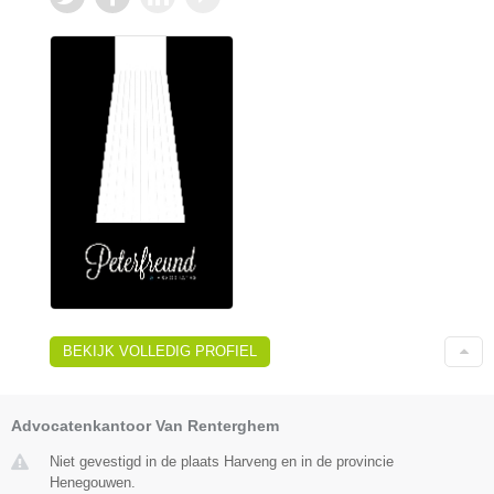
BEKIJK VOLLEDIG PROFIEL
Advocatenkantoor Van Renterghem
Niet gevestigd in de plaats Harveng en in de provincie
Henegouwen.