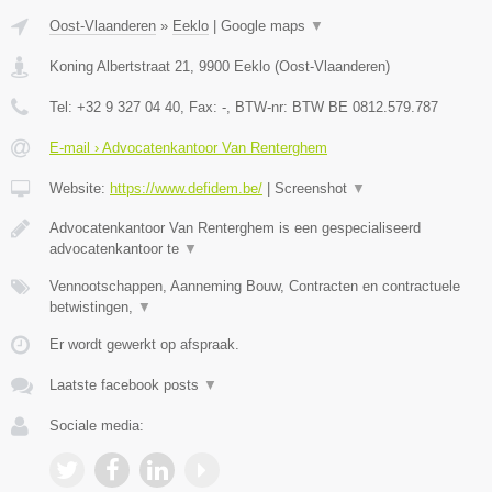
Oost-Vlaanderen
»
Eeklo
|
Google maps
▼
Koning Albertstraat 21
,
9900
Eeklo
(
Oost-Vlaanderen
)
Tel:
+32 9 327 04 40
, Fax:
-
, BTW-nr:
BTW BE 0812.579.787
E-mail › Advocatenkantoor Van Renterghem
Website:
https://www.defidem.be/
|
Screenshot
▼
Advocatenkantoor Van Renterghem is een gespecialiseerd
advocatenkantoor te
▼
Vennootschappen, Aanneming Bouw, Contracten en contractuele
betwistingen,
▼
Er wordt gewerkt op afspraak.
Laatste facebook posts
▼
Sociale media: