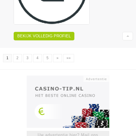
BEKIJK VOLLEDIG PROFIEL
1
2
3
4
5
»
»»
Uw advertentie hier? Mail ons