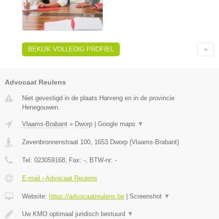
BEKIJK VOLLEDIG PROFIEL
Advocaat Reulens
Niet gevestigd in de plaats Harveng en in de provincie
Henegouwen.
Vlaams-Brabant
»
Dworp
|
Google maps
▼
Zevenbronnenstraat 100
,
1653
Dworp
(
Vlaams-Brabant
)
Tel:
023059168
, Fax:
-
, BTW-nr:
-
E-mail › Advocaat Reulens
Website:
https://advocaatreulens.be
|
Screenshot
▼
Uw KMO optimaal juridisch bestuurd
▼