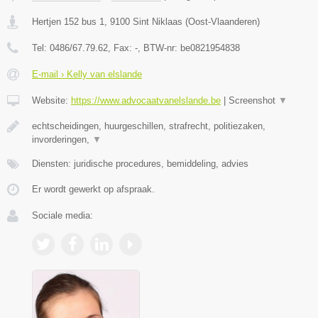
Hertjen 152 bus 1
,
9100
Sint Niklaas
(
Oost-Vlaanderen
)
Tel:
0486/67.79.62
, Fax:
-
, BTW-nr:
be0821954838
E-mail › Kelly van elslande
Website:
https://www.advocaatvanelslande.be
|
Screenshot
▼
echtscheidingen, huurgeschillen, strafrecht, politiezaken,
invorderingen,
▼
Diensten: juridische procedures, bemiddeling, advies
Er wordt gewerkt op afspraak.
Sociale media: