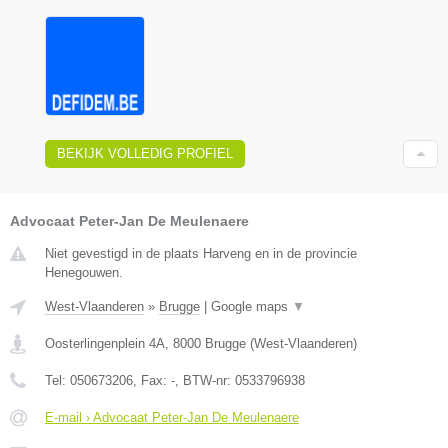
BEKIJK VOLLEDIG PROFIEL
Advocaat Peter-Jan De Meulenaere
Niet gevestigd in de plaats Harveng en in de provincie
Henegouwen.
West-Vlaanderen
»
Brugge
|
Google maps
▼
Oosterlingenplein 4A
,
8000
Brugge
(
West-Vlaanderen
)
Tel:
050673206
, Fax:
-
, BTW-nr:
0533796938
E-mail › Advocaat Peter-Jan De Meulenaere