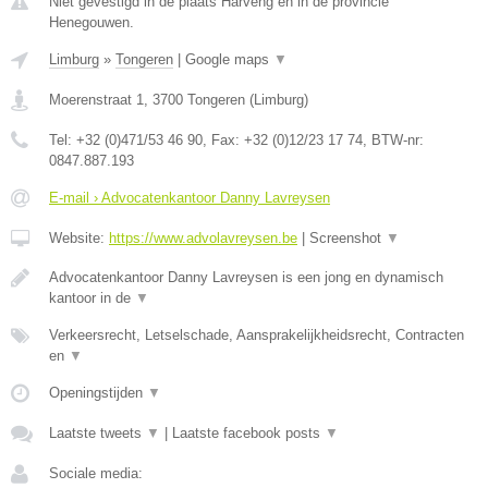
Niet gevestigd in de plaats Harveng en in de provincie
Henegouwen.
Limburg
»
Tongeren
|
Google maps
▼
Moerenstraat 1
,
3700
Tongeren
(
Limburg
)
Tel:
+32 (0)471/53 46 90
, Fax:
+32 (0)12/23 17 74
, BTW-nr:
0847.887.193
E-mail › Advocatenkantoor Danny Lavreysen
Website:
https://www.advolavreysen.be
|
Screenshot
▼
Advocatenkantoor Danny Lavreysen is een jong en dynamisch
kantoor in de
▼
Verkeersrecht, Letselschade, Aansprakelijkheidsrecht, Contracten
en
▼
Openingstijden
▼
Laatste tweets
▼
|
Laatste facebook posts
▼
Sociale media: