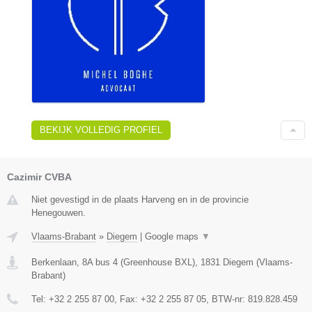
BEKIJK VOLLEDIG PROFIEL
Cazimir CVBA
Niet gevestigd in de plaats Harveng en in de provincie
Henegouwen.
Vlaams-Brabant
»
Diegem
|
Google maps
▼
Berkenlaan, 8A bus 4 (Greenhouse BXL)
,
1831
Diegem
(
Vlaams-
Brabant
)
Tel:
+32 2 255 87 00
, Fax:
+32 2 255 87 05
, BTW-nr:
819.828.459