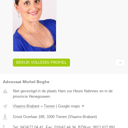
BEKIJK VOLLEDIG PROFIEL
Advocaat Michel Boghe
Niet gevestigd in de plaats Ham sur Heure Nalinnes en in de
provincie Henegouwen.
Vlaams-Brabant
»
Tienen
|
Google maps
▼
Groot Overlaar 188
,
3300
Tienen
(
Vlaams-Brabant
)
Tel:
0474/77.04.41
, Fax:
016/47.44.34
, BTW-nr:
​0812.627.891