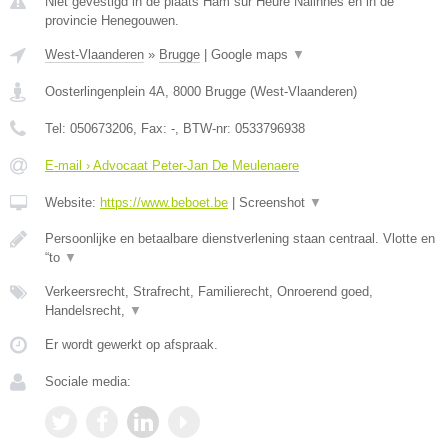
Niet gevestigd in de plaats Ham sur Heure Nalinnes en in de
provincie Henegouwen.
West-Vlaanderen
»
Brugge
|
Google maps
▼
Oosterlingenplein 4A
,
8000
Brugge
(
West-Vlaanderen
)
Tel:
050673206
, Fax:
-
, BTW-nr:
0533796938
E-mail › Advocaat Peter-Jan De Meulenaere
Website:
https://www.beboet.be
|
Screenshot
▼
Persoonlijke en betaalbare dienstverlening staan centraal. Vlotte en
“to
▼
Verkeersrecht, Strafrecht, Familierecht, Onroerend goed,
Handelsrecht,
▼
Er wordt gewerkt op afspraak.
Sociale media: