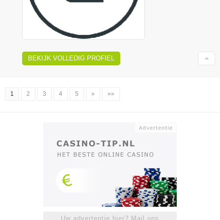
BEKIJK VOLLEDIG PROFIEL
1
2
3
4
5
»
»»
Uw advertentie hier? Mail ons