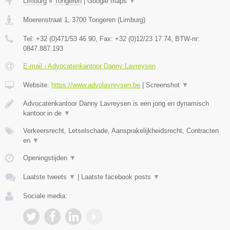
Limburg
»
Tongeren
|
Google maps
▼
Moerenstraat 1
,
3700
Tongeren
(
Limburg
)
Tel:
+32 (0)471/53 46 90
, Fax:
+32 (0)12/23 17 74
, BTW-nr:
0847.887.193
E-mail › Advocatenkantoor Danny Lavreysen
Website:
https://www.advolavreysen.be
|
Screenshot
▼
Advocatenkantoor Danny Lavreysen is een jong en dynamisch
kantoor in de
▼
Verkeersrecht, Letselschade, Aansprakelijkheidsrecht, Contracten
en
▼
Openingstijden
▼
Laatste tweets
▼
|
Laatste facebook posts
▼
Sociale media: