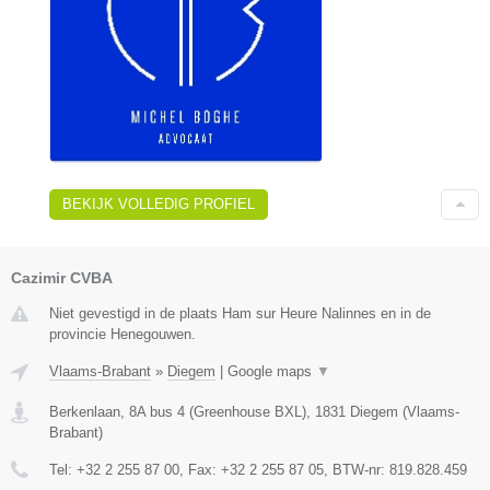
BEKIJK VOLLEDIG PROFIEL
Cazimir CVBA
Niet gevestigd in de plaats Ham sur Heure Nalinnes en in de
provincie Henegouwen.
Vlaams-Brabant
»
Diegem
|
Google maps
▼
Berkenlaan, 8A bus 4 (Greenhouse BXL)
,
1831
Diegem
(
Vlaams-
Brabant
)
Tel:
+32 2 255 87 00
, Fax:
+32 2 255 87 05
, BTW-nr:
819.828.459