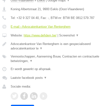
Oost-Vlaanderen
»
Eeklo
|
Google maps
▼
Koning Albertstraat 21
,
9900
Eeklo
(
Oost-Vlaanderen
)
Tel:
+32 9 327 04 40
, Fax:
-
, BTW-nr:
BTW BE 0812.579.787
E-mail › Advocatenkantoor Van Renterghem
Website:
https://www.defidem.be/
|
Screenshot
▼
Advocatenkantoor Van Renterghem is een gespecialiseerd
advocatenkantoor te
▼
Vennootschappen, Aanneming Bouw, Contracten en contractuele
betwistingen,
▼
Er wordt gewerkt op afspraak.
Laatste facebook posts
▼
Sociale media: