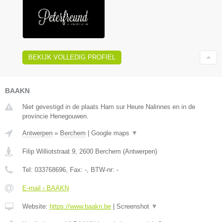
BEKIJK VOLLEDIG PROFIEL
BAAKN
Niet gevestigd in de plaats Ham sur Heure Nalinnes en in de
provincie Henegouwen.
Antwerpen
»
Berchem
|
Google maps
▼
Filip Williotstraat 9
,
2600
Berchem
(
Antwerpen
)
Tel:
033768696
, Fax:
-
, BTW-nr:
-
E-mail › BAAKN
Website:
https://www.baakn.be
|
Screenshot
▼