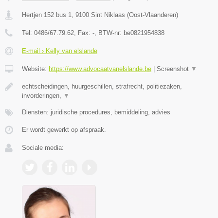
Hertjen 152 bus 1
,
9100
Sint Niklaas
(
Oost-Vlaanderen
)
Tel:
0486/67.79.62
, Fax:
-
, BTW-nr:
be0821954838
E-mail › Kelly van elslande
Website:
https://www.advocaatvanelslande.be
|
Screenshot
▼
echtscheidingen, huurgeschillen, strafrecht, politiezaken,
invorderingen,
▼
Diensten: juridische procedures, bemiddeling, advies
Er wordt gewerkt op afspraak.
Sociale media: