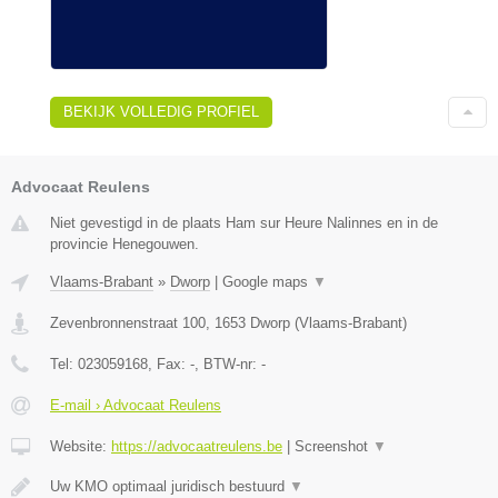
BEKIJK VOLLEDIG PROFIEL
Advocaat Reulens
Niet gevestigd in de plaats Ham sur Heure Nalinnes en in de
provincie Henegouwen.
Vlaams-Brabant
»
Dworp
|
Google maps
▼
Zevenbronnenstraat 100
,
1653
Dworp
(
Vlaams-Brabant
)
Tel:
023059168
, Fax:
-
, BTW-nr:
-
E-mail › Advocaat Reulens
Website:
https://advocaatreulens.be
|
Screenshot
▼
Uw KMO optimaal juridisch bestuurd
▼