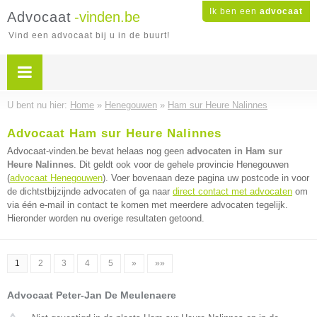
Ik ben een
advocaat
Advocaat
-vinden.be
Vind een advocaat bij u in de buurt!
U bent nu hier:
Home
»
Henegouwen
»
Ham sur Heure Nalinnes
Advocaat Ham sur Heure Nalinnes
Advocaat-vinden.be bevat helaas nog geen
advocaten in Ham sur
Heure Nalinnes
. Dit geldt ook voor de gehele provincie Henegouwen
(
advocaat Henegouwen
). Voer bovenaan deze pagina uw postcode in voor
de dichtstbijzijnde advocaten of ga naar
direct contact met advocaten
om
via één e-mail in contact te komen met meerdere advocaten tegelijk.
Hieronder worden nu overige resultaten getoond.
1
2
3
4
5
»
»»
Advocaat Peter-Jan De Meulenaere