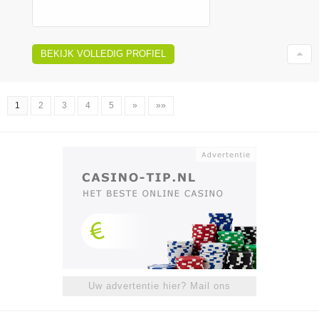
BEKIJK VOLLEDIG PROFIEL
1
2
3
4
5
»
»»
Uw advertentie hier? Mail ons