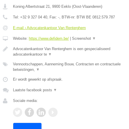
Koning Albertstraat 21
,
9900
Eeklo
(
Oost-Vlaanderen
)
Tel:
+32 9 327 04 40
, Fax:
-
, BTW-nr:
BTW BE 0812.579.787
E-mail › Advocatenkantoor Van Renterghem
Website:
https://www.defidem.be/
|
Screenshot
▼
Advocatenkantoor Van Renterghem is een gespecialiseerd
advocatenkantoor te
▼
Vennootschappen, Aanneming Bouw, Contracten en contractuele
betwistingen,
▼
Er wordt gewerkt op afspraak.
Laatste facebook posts
▼
Sociale media: