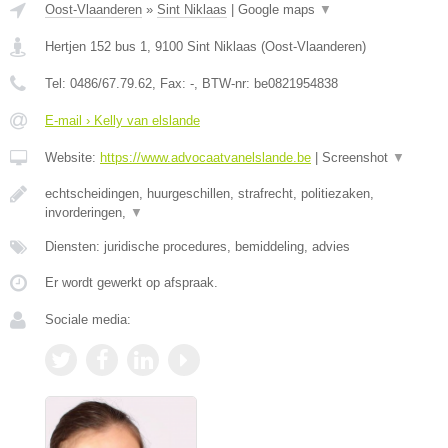
Oost-Vlaanderen
»
Sint Niklaas
|
Google maps
▼
Hertjen 152 bus 1
,
9100
Sint Niklaas
(
Oost-Vlaanderen
)
Tel:
0486/67.79.62
, Fax:
-
, BTW-nr:
be0821954838
E-mail › Kelly van elslande
Website:
https://www.advocaatvanelslande.be
|
Screenshot
▼
echtscheidingen, huurgeschillen, strafrecht, politiezaken,
invorderingen,
▼
Diensten: juridische procedures, bemiddeling, advies
Er wordt gewerkt op afspraak.
Sociale media: