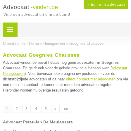
Ik ben een
advocaat
Advocaat
-vinden.be
Vind een advocaat bij u in de buurt!
U bent nu hier:
Home
»
Henegouwen
»
Goegnies Chaussee
Advocaat Goegnies Chaussee
Advocaat-vinden.be bevat helaas nog geen
advocaten in Goegnies
Chaussee
. Dit geldt ook voor de gehele provincie Henegouwen (
advocaat
Henegouwen
). Voer bovenaan deze pagina uw postcode in voor de
dichtstbijzijnde advocaten of ga naar
direct contact met advocaten
om via
één e-mail in contact te komen met meerdere advocaten tegelijk.
Hieronder worden nu overige resultaten getoond.
1
2
3
4
5
»
»»
Advocaat Peter-Jan De Meulenaere