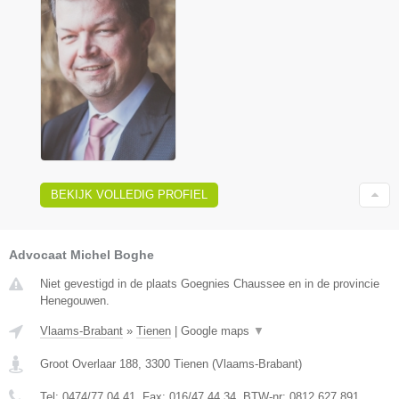
BEKIJK VOLLEDIG PROFIEL
Advocaat Michel Boghe
Niet gevestigd in de plaats Goegnies Chaussee en in de provincie
Henegouwen.
Vlaams-Brabant
»
Tienen
|
Google maps
▼
Groot Overlaar 188
,
3300
Tienen
(
Vlaams-Brabant
)
Tel:
0474/77.04.41
, Fax:
016/47.44.34
, BTW-nr:
​0812.627.891