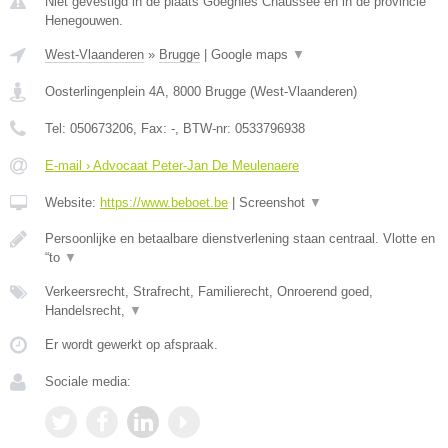
Niet gevestigd in de plaats Goegnies Chaussee en in de provincie
Henegouwen.
West-Vlaanderen
»
Brugge
|
Google maps
▼
Oosterlingenplein 4A
,
8000
Brugge
(
West-Vlaanderen
)
Tel:
050673206
, Fax:
-
, BTW-nr:
0533796938
E-mail › Advocaat Peter-Jan De Meulenaere
Website:
https://www.beboet.be
|
Screenshot
▼
Persoonlijke en betaalbare dienstverlening staan centraal. Vlotte en
“to
▼
Verkeersrecht, Strafrecht, Familierecht, Onroerend goed,
Handelsrecht,
▼
Er wordt gewerkt op afspraak.
Sociale media: