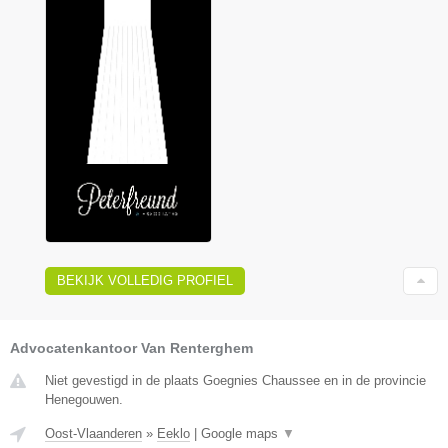
BEKIJK VOLLEDIG PROFIEL
Advocatenkantoor Van Renterghem
Niet gevestigd in de plaats Goegnies Chaussee en in de provincie
Henegouwen.
Oost-Vlaanderen
»
Eeklo
|
Google maps
▼