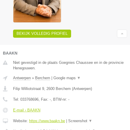
BEKIJK VOLLEDIG PROFIEL
BAAKN
Niet gevestigd in de plaats Goegnies Chaussee en in de provincie
Henegouwen.
Antwerpen
»
Berchem
|
Google maps
▼
Filip Williotstraat 9
,
2600
Berchem
(
Antwerpen
)
Tel:
033768696
, Fax:
-
, BTW-nr:
-
E-mail › BAAKN
Website:
https://www.baakn.be
|
Screenshot
▼