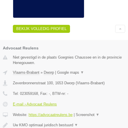
BEKIJK VOLLEDIG PROFIEL
Advocaat Reulens
Niet gevestigd in de plaats Goegnies Chaussee en in de provincie
Henegouwen.
Vlaams-Brabant
»
Dworp
|
Google maps
▼
Zevenbronnenstraat 100
,
1653
Dworp
(
Vlaams-Brabant
)
Tel:
023059168
, Fax:
-
, BTW-nr:
-
E-mail › Advocaat Reulens
Website:
https://advocaatreulens.be
|
Screenshot
▼
Uw KMO optimaal juridisch bestuurd
▼