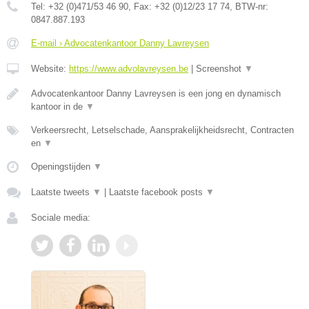
Tel:
+32 (0)471/53 46 90
, Fax:
+32 (0)12/23 17 74
, BTW-nr:
0847.887.193
E-mail › Advocatenkantoor Danny Lavreysen
Website:
https://www.advolavreysen.be
|
Screenshot
▼
Advocatenkantoor Danny Lavreysen is een jong en dynamisch
kantoor in de
▼
Verkeersrecht, Letselschade, Aansprakelijkheidsrecht, Contracten
en
▼
Openingstijden
▼
Laatste tweets
▼
|
Laatste facebook posts
▼
Sociale media: