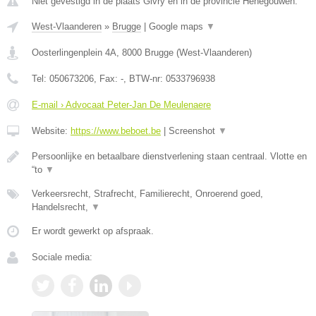
Niet gevestigd in de plaats Givry en in de provincie Henegouwen.
West-Vlaanderen
»
Brugge
|
Google maps
▼
Oosterlingenplein 4A
,
8000
Brugge
(
West-Vlaanderen
)
Tel:
050673206
, Fax:
-
, BTW-nr:
0533796938
E-mail › Advocaat Peter-Jan De Meulenaere
Website:
https://www.beboet.be
|
Screenshot
▼
Persoonlijke en betaalbare dienstverlening staan centraal. Vlotte en
“to
▼
Verkeersrecht, Strafrecht, Familierecht, Onroerend goed,
Handelsrecht,
▼
Er wordt gewerkt op afspraak.
Sociale media: