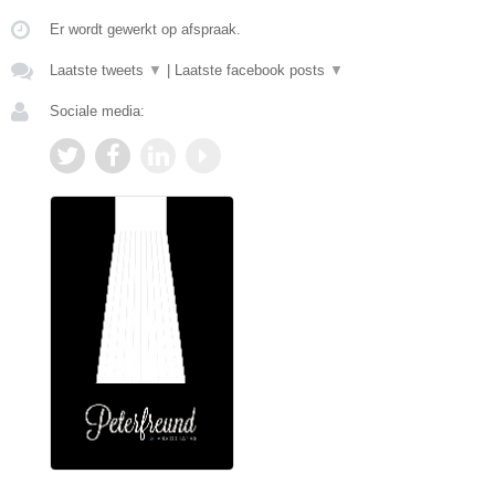
Er wordt gewerkt op afspraak.
Laatste tweets
▼
|
Laatste facebook posts
▼
Sociale media: