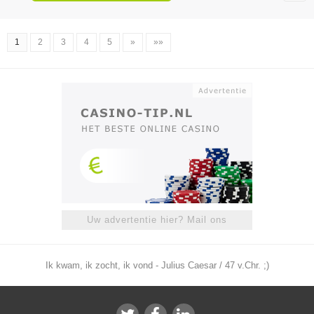
1
2
3
4
5
»
»»
Uw advertentie hier? Mail ons
Ik kwam, ik zocht, ik vond - Julius Caesar / 47 v.Chr. ;)