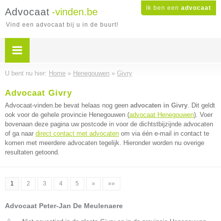
Ik ben een
advocaat
Advocaat
-vinden.be
Vind een advocaat bij u in de buurt!
U bent nu hier:
Home
»
Henegouwen
»
Givry
Advocaat Givry
Advocaat-vinden.be bevat helaas nog geen
advocaten in Givry
. Dit geldt
ook voor de gehele provincie Henegouwen (
advocaat Henegouwen
). Voer
bovenaan deze pagina uw postcode in voor de dichtstbijzijnde advocaten
of ga naar
direct contact met advocaten
om via één e-mail in contact te
komen met meerdere advocaten tegelijk. Hieronder worden nu overige
resultaten getoond.
1
2
3
4
5
»
»»
Advocaat Peter-Jan De Meulenaere