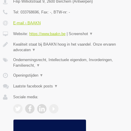
Filip Williotstraat 9
,
2600
Berchem
(
Antwerpen
)
Tel:
033768696
, Fax:
-
, BTW-nr:
-
E-mail › BAAKN
Website:
https://www.baakn.be
|
Screenshot
▼
Kwaliteit staat bij BAAKN hoog in het vaandel. Onze ervaren
advocaten
▼
Ondernemingsrecht, Intellectuele eigendom, Invorderingen,
Familierecht,
▼
Openingstijden
▼
Laatste facebook posts
▼
Sociale media: