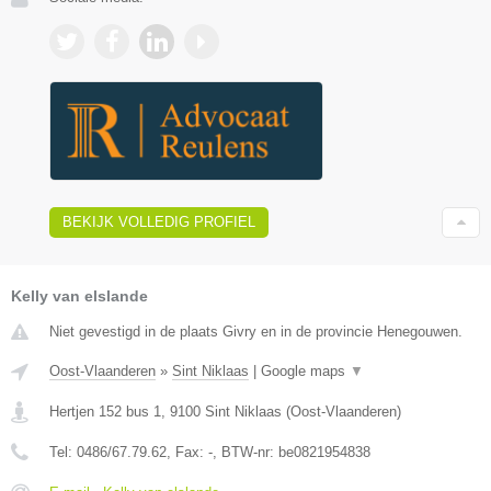
BEKIJK VOLLEDIG PROFIEL
Kelly van elslande
Niet gevestigd in de plaats Givry en in de provincie Henegouwen.
Oost-Vlaanderen
»
Sint Niklaas
|
Google maps
▼
Hertjen 152 bus 1
,
9100
Sint Niklaas
(
Oost-Vlaanderen
)
Tel:
0486/67.79.62
, Fax:
-
, BTW-nr:
be0821954838