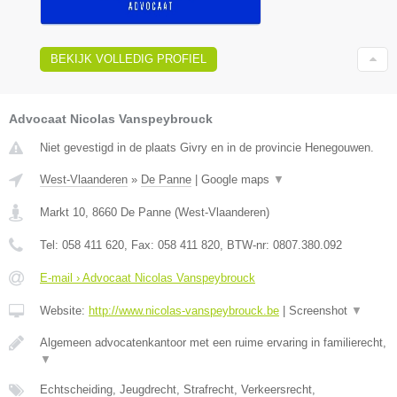
BEKIJK VOLLEDIG PROFIEL
Advocaat Nicolas Vanspeybrouck
Niet gevestigd in de plaats Givry en in de provincie Henegouwen.
West-Vlaanderen
»
De Panne
|
Google maps
▼
Markt 10
,
8660
De Panne
(
West-Vlaanderen
)
Tel:
058 411 620
, Fax:
058 411 820
, BTW-nr:
0807.380.092
E-mail › Advocaat Nicolas Vanspeybrouck
Website:
http://www.nicolas-vanspeybrouck.be
|
Screenshot
▼
Algemeen advocatenkantoor met een ruime ervaring in familierecht,
▼
Echtscheiding, Jeugdrecht, Strafrecht, Verkeersrecht,