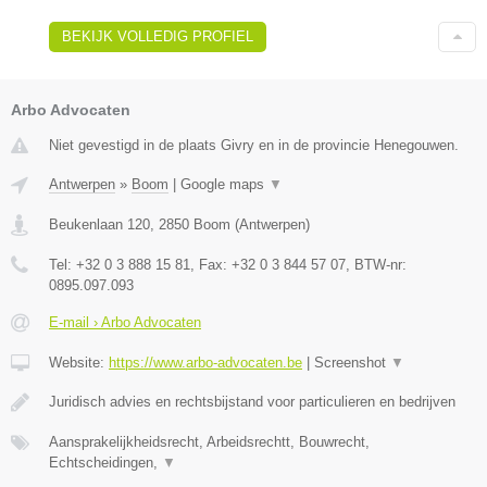
BEKIJK VOLLEDIG PROFIEL
Arbo Advocaten
Niet gevestigd in de plaats Givry en in de provincie Henegouwen.
Antwerpen
»
Boom
|
Google maps
▼
Beukenlaan 120
,
2850
Boom
(
Antwerpen
)
Tel:
+32 0 3 888 15 81
, Fax:
+32 0 3 844 57 07
, BTW-nr:
0895.097.093
E-mail › Arbo Advocaten
Website:
https://www.arbo-advocaten.be
|
Screenshot
▼
Juridisch advies en rechtsbijstand voor particulieren en bedrijven
Aansprakelijkheidsrecht, Arbeidsrechtt, Bouwrecht,
Echtscheidingen,
▼