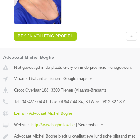
BEKIJK VOLLEDIG PROFIEL
Advocaat Michel Boghe
Niet gevestigd in de plaats Givry en in de provincie Henegouwen.
Vlaams-Brabant
»
Tienen
|
Google maps
▼
Groot Overlaar 188
,
3300
Tienen
(
Vlaams-Brabant
)
Tel:
0474/77.04.41
, Fax:
016/47.44.34
, BTW-nr:
​0812.627.891
E-mail › Advocaat Michel Boghe
Website:
http://www.boghe-law.be
|
Screenshot
▼
Advocaat Michel Boghe biedt u kwalitatieve juridische bijstand met