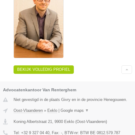
BEKIJK VOLLEDIG PROFIEL
Advocatenkantoor Van Renterghem
Niet gevestigd in de plaats Givry en in de provincie Henegouwen.
Oost-Vlaanderen
»
Eeklo
|
Google maps
▼
Koning Albertstraat 21
,
9900
Eeklo
(
Oost-Vlaanderen
)
Tel:
+32 9 327 04 40
, Fax:
-
, BTW-nr:
BTW BE 0812.579.787