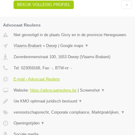
BEKIJK VOLLEDIG PROFIEL
Advocaat Reulens
Niet gevestigd in de plaats Givry en in de provincie Henegouwen.
Vlaams-Brabant
»
Dworp
|
Google maps
▼
Zevenbronnenstraat 100
,
1653
Dworp
(
Vlaams-Brabant
)
Tel:
023059168
, Fax:
-
, BTW-nr:
-
E-mail › Advocaat Reulens
Website:
https://advocaatreulens.be
|
Screenshot
▼
Uw KMO optimaal juridisch bestuurd
▼
vennootschapsrecht, Corporate compliance, Marktpraktijken,
▼
Openingstijden
▼
Sociale media: