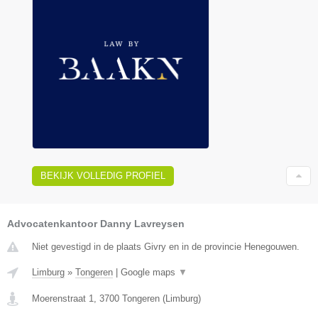
BEKIJK VOLLEDIG PROFIEL
Advocatenkantoor Danny Lavreysen
Niet gevestigd in de plaats Givry en in de provincie Henegouwen.
Limburg
»
Tongeren
|
Google maps
▼
Moerenstraat 1
,
3700
Tongeren
(
Limburg
)