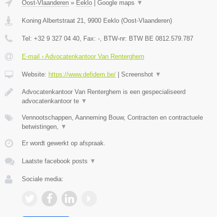
Oost-Vlaanderen
»
Eeklo
|
Google maps
▼
Koning Albertstraat 21
,
9900
Eeklo
(
Oost-Vlaanderen
)
Tel:
+32 9 327 04 40
, Fax:
-
, BTW-nr:
BTW BE 0812.579.787
E-mail › Advocatenkantoor Van Renterghem
Website:
https://www.defidem.be/
|
Screenshot
▼
Advocatenkantoor Van Renterghem is een gespecialiseerd
advocatenkantoor te
▼
Vennootschappen, Aanneming Bouw, Contracten en contractuele
betwistingen,
▼
Er wordt gewerkt op afspraak.
Laatste facebook posts
▼
Sociale media: