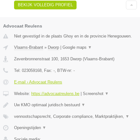
BEKIJK VOLLEDIG PROFIEL
Advocaat Reulens
Niet gevestigd in de plaats Ghoy en in de provincie Henegouwen.
Vlaams-Brabant
»
Dworp
|
Google maps
▼
Zevenbronnenstraat 100
,
1653
Dworp
(
Vlaams-Brabant
)
Tel:
023059168
, Fax:
-
, BTW-nr:
-
E-mail › Advocaat Reulens
Website:
https://advocaatreulens.be
|
Screenshot
▼
Uw KMO optimaal juridisch bestuurd
▼
vennootschapsrecht, Corporate compliance, Marktpraktijken,
▼
Openingstijden
▼
Sociale media: