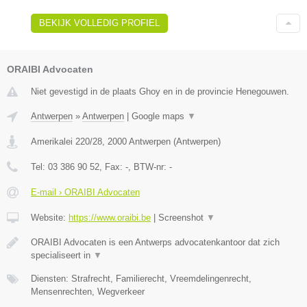
BEKIJK VOLLEDIG PROFIEL
ORAIBI Advocaten
Niet gevestigd in de plaats Ghoy en in de provincie Henegouwen.
Antwerpen
»
Antwerpen
|
Google maps
▼
Amerikalei 220/28
,
2000
Antwerpen
(
Antwerpen
)
Tel:
03 386 90 52
, Fax:
-
, BTW-nr:
-
E-mail › ORAIBI Advocaten
Website:
https://www.oraibi.be
|
Screenshot
▼
ORAIBI Advocaten is een Antwerps advocatenkantoor dat zich
specialiseert in
▼
Diensten: Strafrecht, Familierecht, Vreemdelingenrecht,
Mensenrechten, Wegverkeer