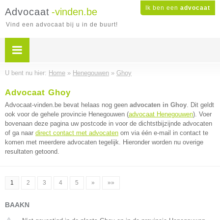
Ik ben een
advocaat
Advocaat
-vinden.be
Vind een advocaat bij u in de buurt!
U bent nu hier:
Home
»
Henegouwen
»
Ghoy
Advocaat Ghoy
Advocaat-vinden.be bevat helaas nog geen
advocaten in Ghoy
. Dit geldt
ook voor de gehele provincie Henegouwen (
advocaat Henegouwen
). Voer
bovenaan deze pagina uw postcode in voor de dichtstbijzijnde advocaten
of ga naar
direct contact met advocaten
om via één e-mail in contact te
komen met meerdere advocaten tegelijk. Hieronder worden nu overige
resultaten getoond.
1
2
3
4
5
»
»»
BAAKN