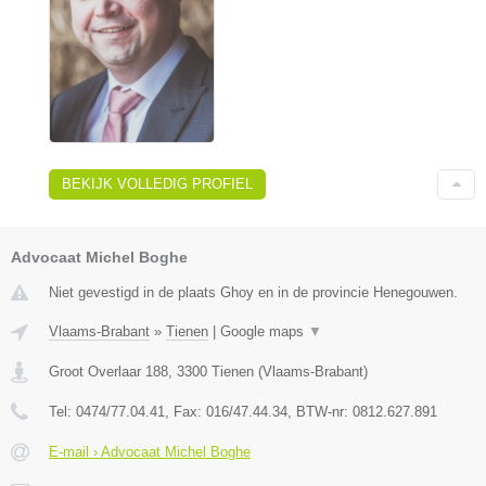
BEKIJK VOLLEDIG PROFIEL
Advocaat Michel Boghe
Niet gevestigd in de plaats Ghoy en in de provincie Henegouwen.
Vlaams-Brabant
»
Tienen
|
Google maps
▼
Groot Overlaar 188
,
3300
Tienen
(
Vlaams-Brabant
)
Tel:
0474/77.04.41
, Fax:
016/47.44.34
, BTW-nr:
​0812.627.891
E-mail › Advocaat Michel Boghe