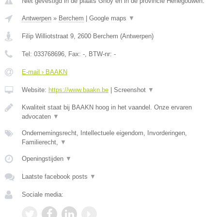
Niet gevestigd in de plaats Ghoy en in de provincie Henegouwen.
Antwerpen
»
Berchem
|
Google maps
▼
Filip Williotstraat 9
,
2600
Berchem
(
Antwerpen
)
Tel:
033768696
, Fax:
-
, BTW-nr:
-
E-mail › BAAKN
Website:
https://www.baakn.be
|
Screenshot
▼
Kwaliteit staat bij BAAKN hoog in het vaandel. Onze ervaren
advocaten
▼
Ondernemingsrecht, Intellectuele eigendom, Invorderingen,
Familierecht,
▼
Openingstijden
▼
Laatste facebook posts
▼
Sociale media: