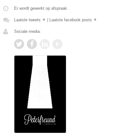
Er wordt gewerkt op afspraak.
Laatste tweets
▼
|
Laatste facebook posts
▼
Sociale media: