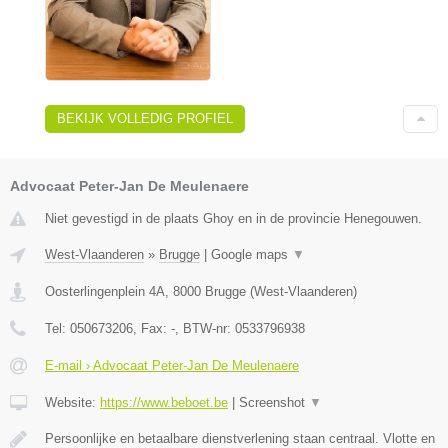
BEKIJK VOLLEDIG PROFIEL
Advocaat Peter-Jan De Meulenaere
Niet gevestigd in de plaats Ghoy en in de provincie Henegouwen.
West-Vlaanderen
»
Brugge
|
Google maps
▼
Oosterlingenplein 4A
,
8000
Brugge
(
West-Vlaanderen
)
Tel:
050673206
, Fax:
-
, BTW-nr:
0533796938
E-mail › Advocaat Peter-Jan De Meulenaere
Website:
https://www.beboet.be
|
Screenshot
▼
Persoonlijke en betaalbare dienstverlening staan centraal. Vlotte en