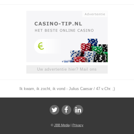
Uw advertentie hier? Mail ons
Ik kwam, ik zocht, ik vond - Julius Caesar / 47 v.Chr. ;)
©
JBB Media
|
Privacy