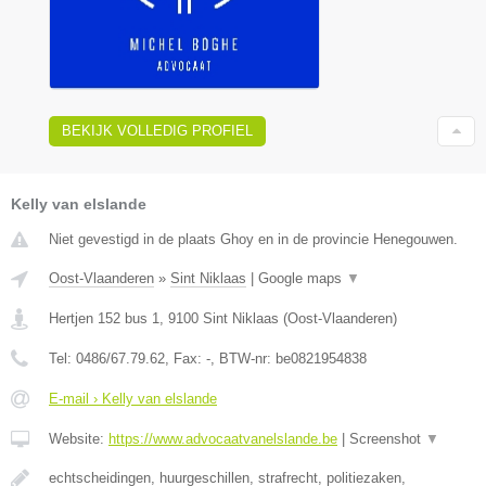
BEKIJK VOLLEDIG PROFIEL
Kelly van elslande
Niet gevestigd in de plaats Ghoy en in de provincie Henegouwen.
Oost-Vlaanderen
»
Sint Niklaas
|
Google maps
▼
Hertjen 152 bus 1
,
9100
Sint Niklaas
(
Oost-Vlaanderen
)
Tel:
0486/67.79.62
, Fax:
-
, BTW-nr:
be0821954838
E-mail › Kelly van elslande
Website:
https://www.advocaatvanelslande.be
|
Screenshot
▼
echtscheidingen, huurgeschillen, strafrecht, politiezaken,