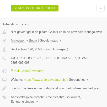
BEKIJK VOLLEDIG PROFIEL
Arbo Advocaten
Niet gevestigd in de plaats Gallaix en in de provincie Henegouwen.
Antwerpen
»
Boom
|
Google maps
▼
Beukenlaan 120
,
2850
Boom
(
Antwerpen
)
Tel:
+32 0 3 888 15 81
, Fax:
+32 0 3 844 57 07
, BTW-nr:
0895.097.093
E-mail › Arbo Advocaten
Website:
https://www.arbo-advocaten.be
|
Screenshot
▼
Juridisch advies en rechtsbijstand voor particulieren en bedrijven
Aansprakelijkheidsrecht, Arbeidsrechtt, Bouwrecht,
Echtscheidingen,
▼