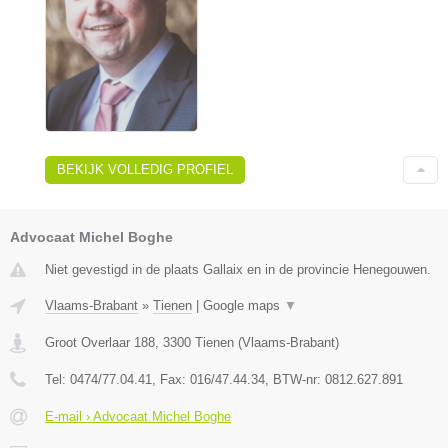
BEKIJK VOLLEDIG PROFIEL
Advocaat Michel Boghe
Niet gevestigd in de plaats Gallaix en in de provincie Henegouwen.
Vlaams-Brabant
»
Tienen
|
Google maps
▼
Groot Overlaar 188
,
3300
Tienen
(
Vlaams-Brabant
)
Tel:
0474/77.04.41
, Fax:
016/47.44.34
, BTW-nr:
​0812.627.891
E-mail › Advocaat Michel Boghe