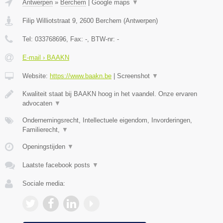
Antwerpen
»
Berchem
|
Google maps
▼
Filip Williotstraat 9
,
2600
Berchem
(
Antwerpen
)
Tel:
033768696
, Fax:
-
, BTW-nr:
-
E-mail › BAAKN
Website:
https://www.baakn.be
|
Screenshot
▼
Kwaliteit staat bij BAAKN hoog in het vaandel. Onze ervaren
advocaten
▼
Ondernemingsrecht, Intellectuele eigendom, Invorderingen,
Familierecht,
▼
Openingstijden
▼
Laatste facebook posts
▼
Sociale media: