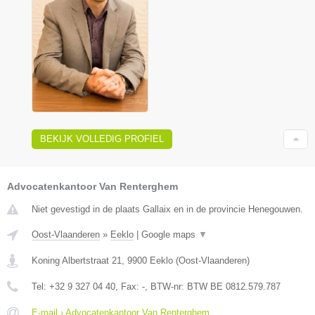
BEKIJK VOLLEDIG PROFIEL
Advocatenkantoor Van Renterghem
Niet gevestigd in de plaats Gallaix en in de provincie Henegouwen.
Oost-Vlaanderen
»
Eeklo
|
Google maps
▼
Koning Albertstraat 21
,
9900
Eeklo
(
Oost-Vlaanderen
)
Tel:
+32 9 327 04 40
, Fax:
-
, BTW-nr:
BTW BE 0812.579.787
E-mail › Advocatenkantoor Van Renterghem