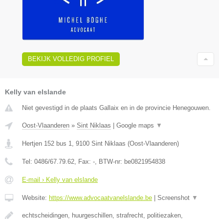
BEKIJK VOLLEDIG PROFIEL
Kelly van elslande
Niet gevestigd in de plaats Gallaix en in de provincie Henegouwen.
Oost-Vlaanderen
»
Sint Niklaas
|
Google maps
▼
Hertjen 152 bus 1
,
9100
Sint Niklaas
(
Oost-Vlaanderen
)
Tel:
0486/67.79.62
, Fax:
-
, BTW-nr:
be0821954838
E-mail › Kelly van elslande
Website:
https://www.advocaatvanelslande.be
|
Screenshot
▼
echtscheidingen, huurgeschillen, strafrecht, politiezaken,