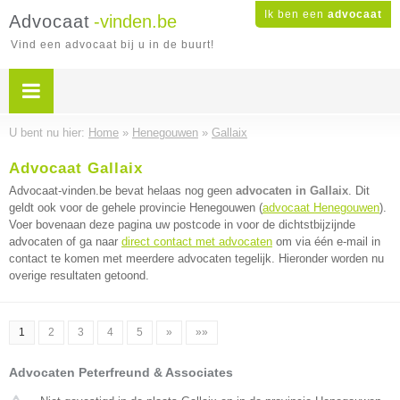
Ik ben een
advocaat
Advocaat
-vinden.be
Vind een advocaat bij u in de buurt!
U bent nu hier:
Home
»
Henegouwen
»
Gallaix
Advocaat Gallaix
Advocaat-vinden.be bevat helaas nog geen
advocaten in Gallaix
. Dit
geldt ook voor de gehele provincie Henegouwen (
advocaat Henegouwen
).
Voer bovenaan deze pagina uw postcode in voor de dichtstbijzijnde
advocaten of ga naar
direct contact met advocaten
om via één e-mail in
contact te komen met meerdere advocaten tegelijk. Hieronder worden nu
overige resultaten getoond.
1
2
3
4
5
»
»»
Advocaten Peterfreund & Associates