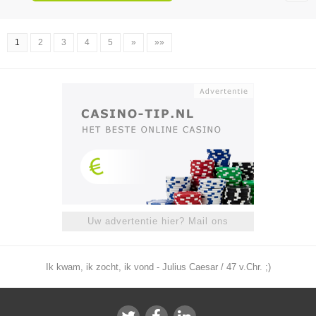
1
2
3
4
5
»
»»
Uw advertentie hier? Mail ons
Ik kwam, ik zocht, ik vond - Julius Caesar / 47 v.Chr. ;)