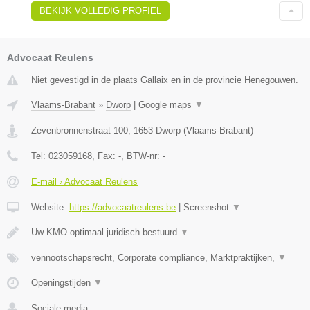
BEKIJK VOLLEDIG PROFIEL
Advocaat Reulens
Niet gevestigd in de plaats Gallaix en in de provincie Henegouwen.
Vlaams-Brabant
»
Dworp
|
Google maps
▼
Zevenbronnenstraat 100
,
1653
Dworp
(
Vlaams-Brabant
)
Tel:
023059168
, Fax:
-
, BTW-nr:
-
E-mail › Advocaat Reulens
Website:
https://advocaatreulens.be
|
Screenshot
▼
Uw KMO optimaal juridisch bestuurd
▼
vennootschapsrecht, Corporate compliance, Marktpraktijken,
▼
Openingstijden
▼
Sociale media: