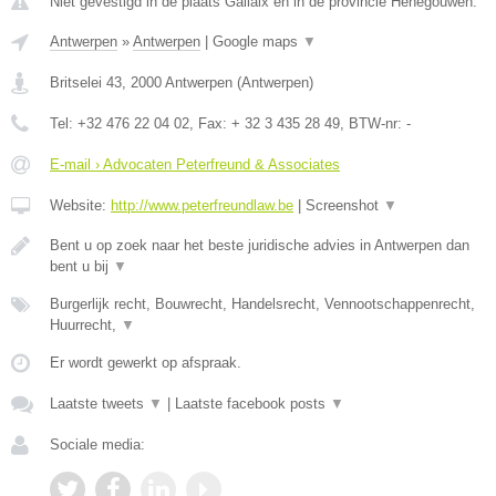
Niet gevestigd in de plaats Gallaix en in de provincie Henegouwen.
Antwerpen
»
Antwerpen
|
Google maps
▼
Britselei 43
,
2000
Antwerpen
(
Antwerpen
)
Tel:
+32 476 22 04 02
, Fax:
+ 32 3 435 28 49
, BTW-nr:
-
E-mail › Advocaten Peterfreund & Associates
Website:
http://www.peterfreundlaw.be
|
Screenshot
▼
Bent u op zoek naar het beste juridische advies in Antwerpen dan
bent u bij
▼
Burgerlijk recht, Bouwrecht, Handelsrecht, Vennootschappenrecht,
Huurrecht,
▼
Er wordt gewerkt op afspraak.
Laatste tweets
▼
|
Laatste facebook posts
▼
Sociale media: