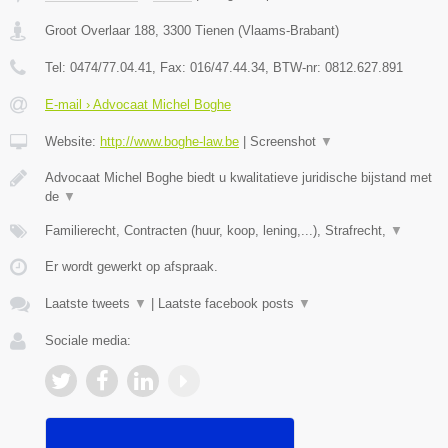
Groot Overlaar 188
,
3300
Tienen
(
Vlaams-Brabant
)
Tel:
0474/77.04.41
, Fax:
016/47.44.34
, BTW-nr:
​0812.627.891
E-mail › Advocaat Michel Boghe
Website:
http://www.boghe-law.be
|
Screenshot
▼
Advocaat Michel Boghe biedt u kwalitatieve juridische bijstand met
de
▼
Familierecht, Contracten (huur, koop, lening,...), Strafrecht,
▼
Er wordt gewerkt op afspraak.
Laatste tweets
▼
|
Laatste facebook posts
▼
Sociale media: