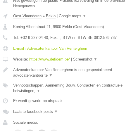
Niet gevestigd in de plaats Frasnes lez Anvaing en in de provincie
Henegouwen.
Oost-Vlaanderen
»
Eeklo
|
Google maps
▼
Koning Albertstraat 21
,
9900
Eeklo
(
Oost-Vlaanderen
)
Tel:
+32 9 327 04 40
, Fax:
-
, BTW-nr:
BTW BE 0812.579.787
E-mail › Advocatenkantoor Van Renterghem
Website:
https://www.defidem.be/
|
Screenshot
▼
Advocatenkantoor Van Renterghem is een gespecialiseerd
advocatenkantoor te
▼
Vennootschappen, Aanneming Bouw, Contracten en contractuele
betwistingen,
▼
Er wordt gewerkt op afspraak.
Laatste facebook posts
▼
Sociale media: