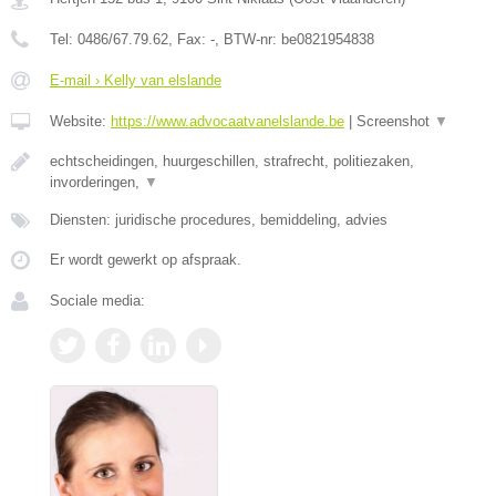
Tel:
0486/67.79.62
, Fax:
-
, BTW-nr:
be0821954838
E-mail › Kelly van elslande
Website:
https://www.advocaatvanelslande.be
|
Screenshot
▼
echtscheidingen, huurgeschillen, strafrecht, politiezaken,
invorderingen,
▼
Diensten: juridische procedures, bemiddeling, advies
Er wordt gewerkt op afspraak.
Sociale media: