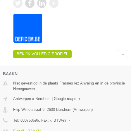
BEKIJK VOLLEDIG PROFIEL
BAAKN
Niet gevestigd in de plaats Frasnes lez Anvaing en in de provincie
Henegouwen.
Antwerpen
»
Berchem
|
Google maps
▼
Filip Williotstraat 9
,
2600
Berchem
(
Antwerpen
)
Tel:
033768696
, Fax:
-
, BTW-nr:
-