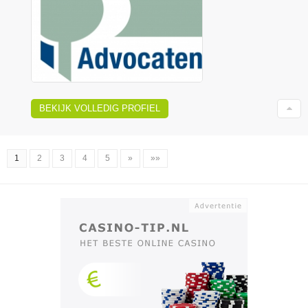
BEKIJK VOLLEDIG PROFIEL
1
2
3
4
5
»
»»