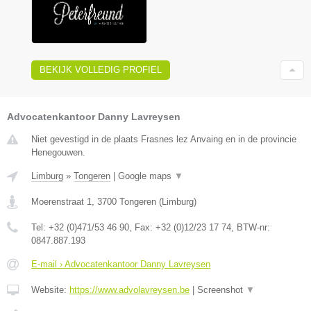
BEKIJK VOLLEDIG PROFIEL
Advocatenkantoor Danny Lavreysen
Niet gevestigd in de plaats Frasnes lez Anvaing en in de provincie
Henegouwen.
Limburg
»
Tongeren
|
Google maps
▼
Moerenstraat 1
,
3700
Tongeren
(
Limburg
)
Tel:
+32 (0)471/53 46 90
, Fax:
+32 (0)12/23 17 74
, BTW-nr:
0847.887.193
E-mail › Advocatenkantoor Danny Lavreysen
Website:
https://www.advolavreysen.be
|
Screenshot
▼