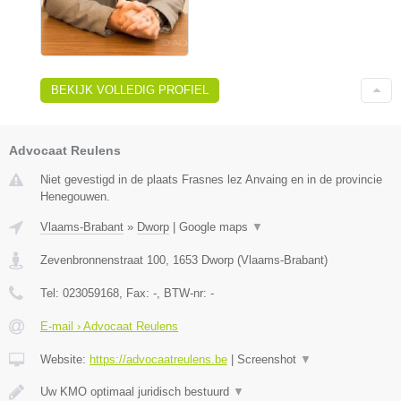
BEKIJK VOLLEDIG PROFIEL
Advocaat Reulens
Niet gevestigd in de plaats Frasnes lez Anvaing en in de provincie
Henegouwen.
Vlaams-Brabant
»
Dworp
|
Google maps
▼
Zevenbronnenstraat 100
,
1653
Dworp
(
Vlaams-Brabant
)
Tel:
023059168
, Fax:
-
, BTW-nr:
-
E-mail › Advocaat Reulens
Website:
https://advocaatreulens.be
|
Screenshot
▼
Uw KMO optimaal juridisch bestuurd
▼