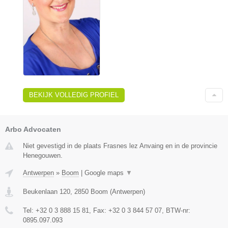
BEKIJK VOLLEDIG PROFIEL
Arbo Advocaten
Niet gevestigd in de plaats Frasnes lez Anvaing en in de provincie
Henegouwen.
Antwerpen
»
Boom
|
Google maps
▼
Beukenlaan 120
,
2850
Boom
(
Antwerpen
)
Tel:
+32 0 3 888 15 81
, Fax:
+32 0 3 844 57 07
, BTW-nr:
0895.097.093