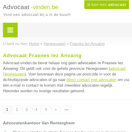
Ik ben een
advocaat
Advocaat
-vinden.be
Vind een advocaat bij u in de buurt!
U bent nu hier:
Home
»
Henegouwen
»
Frasnes lez Anvaing
Advocaat Frasnes lez Anvaing
Advocaat-vinden.be bevat helaas nog geen
advocaten in Frasnes lez
Anvaing
. Dit geldt ook voor de gehele provincie Henegouwen (
advocaat
Henegouwen
). Voer bovenaan deze pagina uw postcode in voor de
dichtstbijzijnde advocaten of ga naar
direct contact met advocaten
om via
één e-mail in contact te komen met meerdere advocaten tegelijk.
Hieronder worden nu overige resultaten getoond.
1
2
3
4
5
»
»»
Advocatenkantoor Van Renterghem