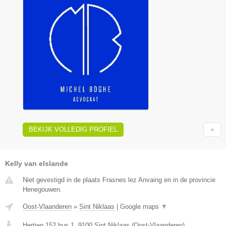
BEKIJK VOLLEDIG PROFIEL
Kelly van elslande
Niet gevestigd in de plaats Frasnes lez Anvaing en in de provincie
Henegouwen.
Oost-Vlaanderen
»
Sint Niklaas
|
Google maps
▼
Hertjen 152 bus 1
,
9100
Sint Niklaas
(
Oost-Vlaanderen
)