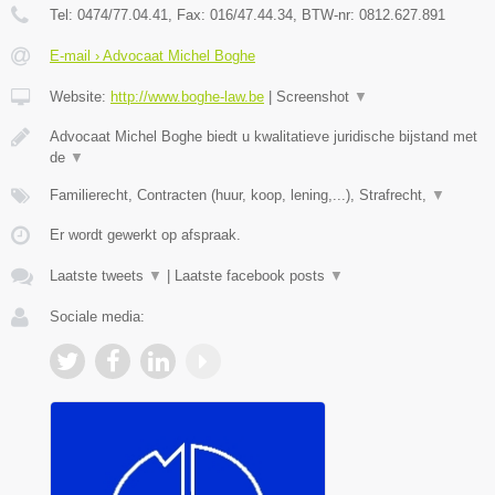
Tel:
0474/77.04.41
, Fax:
016/47.44.34
, BTW-nr:
​0812.627.891
E-mail › Advocaat Michel Boghe
Website:
http://www.boghe-law.be
|
Screenshot
▼
Advocaat Michel Boghe biedt u kwalitatieve juridische bijstand met
de
▼
Familierecht, Contracten (huur, koop, lening,...), Strafrecht,
▼
Er wordt gewerkt op afspraak.
Laatste tweets
▼
|
Laatste facebook posts
▼
Sociale media: