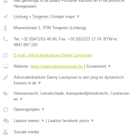
Niet gevestigd in de plaats Fontaine Valmont en in de provincie
Henegouwen.
Limburg
»
Tongeren
|
Google maps
▼
Moerenstraat 1
,
3700
Tongeren
(
Limburg
)
Tel:
+32 (0)471/53 46 90
, Fax:
+32 (0)12/23 17 74
, BTW-nr:
0847.887.193
E-mail › Advocatenkantoor Danny Lavreysen
Website:
https://www.advolavreysen.be
|
Screenshot
▼
Advocatenkantoor Danny Lavreysen is een jong en dynamisch
kantoor in de
▼
Verkeersrecht, Letselschade, Aansprakelijkheidsrecht, Contracten
en
▼
Openingstijden
▼
Laatste tweets
▼
|
Laatste facebook posts
▼
Sociale media: