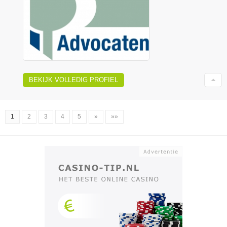
BEKIJK VOLLEDIG PROFIEL
1
2
3
4
5
»
»»