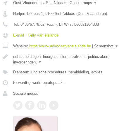
Oost-Vlaanderen
»
Sint Niklaas
|
Google maps
▼
Hertjen 152 bus 1
,
9100
Sint Niklaas
(
Oost-Vlaanderen
)
Tel:
0486/67.79.62
, Fax:
-
, BTW-nr:
be0821954838
E-mail › Kelly van elslande
Website:
https://www.advocaatvanelslande.be
|
Screenshot
▼
echtscheidingen, huurgeschillen, strafrecht, politiezaken,
invorderingen,
▼
Diensten: juridische procedures, bemiddeling, advies
Er wordt gewerkt op afspraak.
Sociale media: