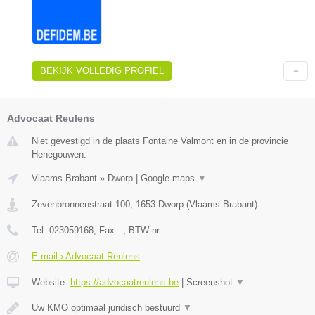
BEKIJK VOLLEDIG PROFIEL
Advocaat Reulens
Niet gevestigd in de plaats Fontaine Valmont en in de provincie
Henegouwen.
Vlaams-Brabant
»
Dworp
|
Google maps
▼
Zevenbronnenstraat 100
,
1653
Dworp
(
Vlaams-Brabant
)
Tel:
023059168
, Fax:
-
, BTW-nr:
-
E-mail › Advocaat Reulens
Website:
https://advocaatreulens.be
|
Screenshot
▼
Uw KMO optimaal juridisch bestuurd
▼