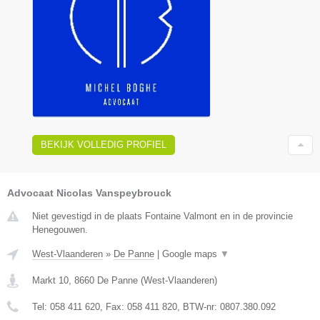
BEKIJK VOLLEDIG PROFIEL
Advocaat Nicolas Vanspeybrouck
Niet gevestigd in de plaats Fontaine Valmont en in de provincie
Henegouwen.
West-Vlaanderen
»
De Panne
|
Google maps
▼
Markt 10
,
8660
De Panne
(
West-Vlaanderen
)
Tel:
058 411 620
, Fax:
058 411 820
, BTW-nr:
0807.380.092