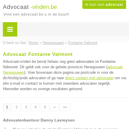
Ik ben een
advocaat
Advocaat
-vinden.be
Vind een advocaat bij u in de buurt!
U bent nu hier:
Home
»
Henegouwen
»
Fontaine Valmont
Advocaat Fontaine Valmont
Advocaat-vinden.be bevat helaas nog geen
advocaten in Fontaine
Valmont
. Dit geldt ook voor de gehele provincie Henegouwen (
advocaat
Henegouwen
). Voer bovenaan deze pagina uw postcode in voor de
dichtstbijzijnde advocaten of ga naar
direct contact met advocaten
om via
één e-mail in contact te komen met meerdere advocaten tegelijk.
Hieronder worden nu overige resultaten getoond.
1
2
3
4
5
»
»»
Advocatenkantoor Danny Lavreysen