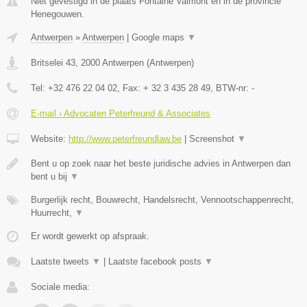
Niet gevestigd in de plaats Fontaine Valmont en in de provincie
Henegouwen.
Antwerpen
»
Antwerpen
|
Google maps
▼
Britselei 43
,
2000
Antwerpen
(
Antwerpen
)
Tel:
+32 476 22 04 02
, Fax:
+ 32 3 435 28 49
, BTW-nr:
-
E-mail › Advocaten Peterfreund & Associates
Website:
http://www.peterfreundlaw.be
|
Screenshot
▼
Bent u op zoek naar het beste juridische advies in Antwerpen dan
bent u bij
▼
Burgerlijk recht, Bouwrecht, Handelsrecht, Vennootschappenrecht,
Huurrecht,
▼
Er wordt gewerkt op afspraak.
Laatste tweets
▼
|
Laatste facebook posts
▼
Sociale media: