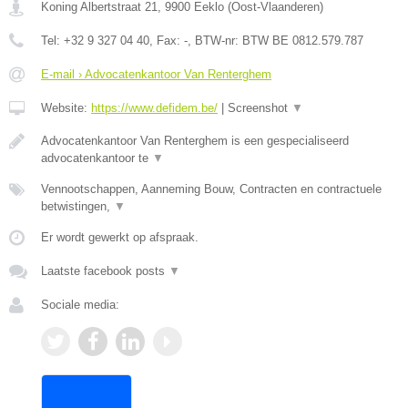
Koning Albertstraat 21
,
9900
Eeklo
(
Oost-Vlaanderen
)
Tel:
+32 9 327 04 40
, Fax:
-
, BTW-nr:
BTW BE 0812.579.787
E-mail › Advocatenkantoor Van Renterghem
Website:
https://www.defidem.be/
|
Screenshot
▼
Advocatenkantoor Van Renterghem is een gespecialiseerd
advocatenkantoor te
▼
Vennootschappen, Aanneming Bouw, Contracten en contractuele
betwistingen,
▼
Er wordt gewerkt op afspraak.
Laatste facebook posts
▼
Sociale media: