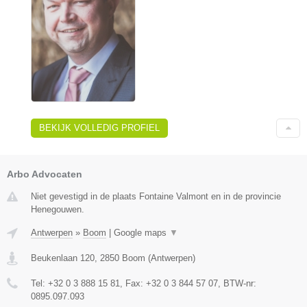
BEKIJK VOLLEDIG PROFIEL
Arbo Advocaten
Niet gevestigd in de plaats Fontaine Valmont en in de provincie
Henegouwen.
Antwerpen
»
Boom
|
Google maps
▼
Beukenlaan 120
,
2850
Boom
(
Antwerpen
)
Tel:
+32 0 3 888 15 81
, Fax:
+32 0 3 844 57 07
, BTW-nr:
0895.097.093