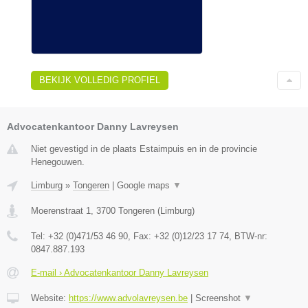
BEKIJK VOLLEDIG PROFIEL
Advocatenkantoor Danny Lavreysen
Niet gevestigd in de plaats Estaimpuis en in de provincie
Henegouwen.
Limburg
»
Tongeren
|
Google maps
▼
Moerenstraat 1
,
3700
Tongeren
(
Limburg
)
Tel:
+32 (0)471/53 46 90
, Fax:
+32 (0)12/23 17 74
, BTW-nr:
0847.887.193
E-mail › Advocatenkantoor Danny Lavreysen
Website:
https://www.advolavreysen.be
|
Screenshot
▼