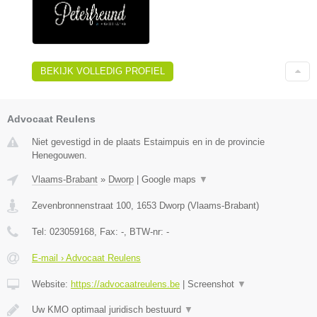
BEKIJK VOLLEDIG PROFIEL
Advocaat Reulens
Niet gevestigd in de plaats Estaimpuis en in de provincie
Henegouwen.
Vlaams-Brabant
»
Dworp
|
Google maps
▼
Zevenbronnenstraat 100
,
1653
Dworp
(
Vlaams-Brabant
)
Tel:
023059168
, Fax:
-
, BTW-nr:
-
E-mail › Advocaat Reulens
Website:
https://advocaatreulens.be
|
Screenshot
▼
Uw KMO optimaal juridisch bestuurd
▼