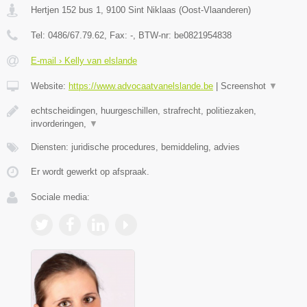
Hertjen 152 bus 1
,
9100
Sint Niklaas
(
Oost-Vlaanderen
)
Tel:
0486/67.79.62
, Fax:
-
, BTW-nr:
be0821954838
E-mail › Kelly van elslande
Website:
https://www.advocaatvanelslande.be
|
Screenshot
▼
echtscheidingen, huurgeschillen, strafrecht, politiezaken,
invorderingen,
▼
Diensten: juridische procedures, bemiddeling, advies
Er wordt gewerkt op afspraak.
Sociale media: