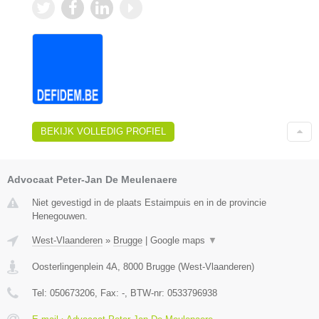
BEKIJK VOLLEDIG PROFIEL
Advocaat Peter-Jan De Meulenaere
Niet gevestigd in de plaats Estaimpuis en in de provincie
Henegouwen.
West-Vlaanderen
»
Brugge
|
Google maps
▼
Oosterlingenplein 4A
,
8000
Brugge
(
West-Vlaanderen
)
Tel:
050673206
, Fax:
-
, BTW-nr:
0533796938