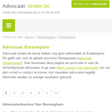
Ik ben een
advocaat
Advocaat
-vinden.be
Vind een advocaat bij u in de buurt!
U bent nu hier:
Home
»
Henegouwen
»
Estaimpuis
Advocaat Estaimpuis
Advocaat-vinden.be bevat helaas nog geen
advocaten in Estaimpuis
.
Dit geldt ook voor de gehele provincie Henegouwen (
advocaat
Henegouwen
). Voer bovenaan deze pagina uw postcode in voor de
dichtstbijzijnde advocaten of ga naar
direct contact met advocaten
om via
één e-mail in contact te komen met meerdere advocaten tegelijk.
Hieronder worden nu overige resultaten getoond.
1
2
3
4
5
»
»»
Advocatenkantoor Van Renterghem