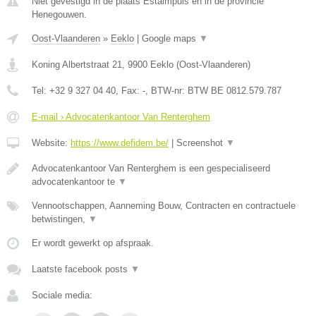
Niet gevestigd in de plaats Estaimpuis en in de provincie
Henegouwen.
Oost-Vlaanderen
»
Eeklo
|
Google maps
▼
Koning Albertstraat 21
,
9900
Eeklo
(
Oost-Vlaanderen
)
Tel:
+32 9 327 04 40
, Fax:
-
, BTW-nr:
BTW BE 0812.579.787
E-mail › Advocatenkantoor Van Renterghem
Website:
https://www.defidem.be/
|
Screenshot
▼
Advocatenkantoor Van Renterghem is een gespecialiseerd
advocatenkantoor te
▼
Vennootschappen, Aanneming Bouw, Contracten en contractuele
betwistingen,
▼
Er wordt gewerkt op afspraak.
Laatste facebook posts
▼
Sociale media: