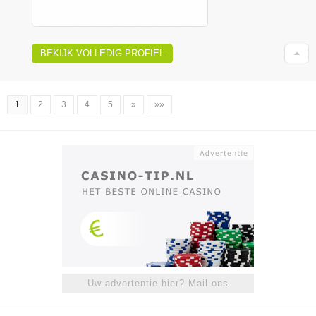
BEKIJK VOLLEDIG PROFIEL
1
2
3
4
5
»
»»
Uw advertentie hier? Mail ons