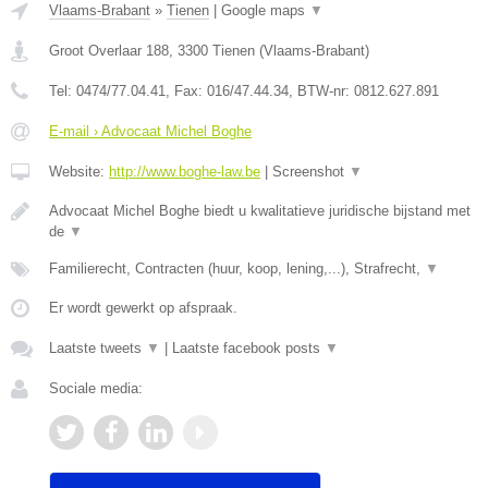
Vlaams-Brabant
»
Tienen
|
Google maps
▼
Groot Overlaar 188
,
3300
Tienen
(
Vlaams-Brabant
)
Tel:
0474/77.04.41
, Fax:
016/47.44.34
, BTW-nr:
​0812.627.891
E-mail › Advocaat Michel Boghe
Website:
http://www.boghe-law.be
|
Screenshot
▼
Advocaat Michel Boghe biedt u kwalitatieve juridische bijstand met
de
▼
Familierecht, Contracten (huur, koop, lening,...), Strafrecht,
▼
Er wordt gewerkt op afspraak.
Laatste tweets
▼
|
Laatste facebook posts
▼
Sociale media: