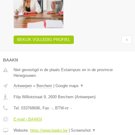
BEKIJK VOLLEDIG PROFIEL
BAAKN
Niet gevestigd in de plaats Estaimpuis en in de provincie
Henegouwen.
Antwerpen
»
Berchem
|
Google maps
▼
Filip Williotstraat 9
,
2600
Berchem
(
Antwerpen
)
Tel:
033768696
, Fax:
-
, BTW-nr:
-
E-mail › BAAKN
Website:
https://www.baakn.be
|
Screenshot
▼