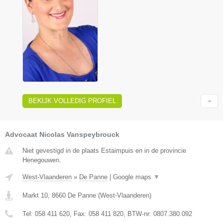
BEKIJK VOLLEDIG PROFIEL
Advocaat Nicolas Vanspeybrouck
Niet gevestigd in de plaats Estaimpuis en in de provincie
Henegouwen.
West-Vlaanderen
»
De Panne
|
Google maps
▼
Markt 10
,
8660
De Panne
(
West-Vlaanderen
)
Tel:
058 411 620
, Fax:
058 411 820
, BTW-nr:
0807.380.092