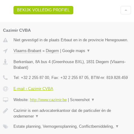
BEKIJK VOLLEDIG PROFIEL
Cazimir CVBA
Niet gevestigd in de plaats Erbaut en in de provincie Henegouwen.
Vlaams-Brabant
»
Diegem
|
Google maps
▼
Berkenlaan, 8A bus 4 (Greenhouse BXL)
,
1831
Diegem
(
Vlaams-
Brabant
)
Tel:
+32 2 255 87 00
, Fax:
+32 2 255 87 05
, BTW-nr:
819.828.459
E-mail › Cazimir CVBA
Website:
http://www.cazimir.be
|
Screenshot
▼
Cazimir is een advocatenkantoor dat de particulier én de
ondernemer
▼
Estate planning, Vermogensplanning, Conflictbemiddeling,
▼