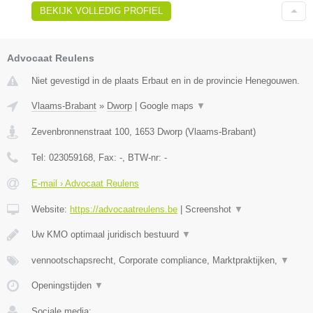
BEKIJK VOLLEDIG PROFIEL
Advocaat Reulens
Niet gevestigd in de plaats Erbaut en in de provincie Henegouwen.
Vlaams-Brabant
»
Dworp
|
Google maps
▼
Zevenbronnenstraat 100
,
1653
Dworp
(
Vlaams-Brabant
)
Tel:
023059168
, Fax:
-
, BTW-nr:
-
E-mail › Advocaat Reulens
Website:
https://advocaatreulens.be
|
Screenshot
▼
Uw KMO optimaal juridisch bestuurd
▼
vennootschapsrecht, Corporate compliance, Marktpraktijken,
▼
Openingstijden
▼
Sociale media: