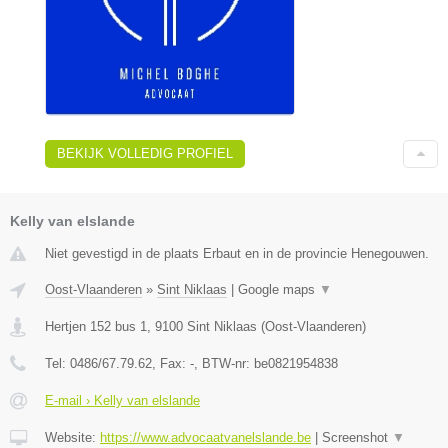
BEKIJK VOLLEDIG PROFIEL
Kelly van elslande
Niet gevestigd in de plaats Erbaut en in de provincie Henegouwen.
Oost-Vlaanderen
»
Sint Niklaas
|
Google maps
▼
Hertjen 152 bus 1
,
9100
Sint Niklaas
(
Oost-Vlaanderen
)
Tel:
0486/67.79.62
, Fax:
-
, BTW-nr:
be0821954838
E-mail › Kelly van elslande
Website:
https://www.advocaatvanelslande.be
|
Screenshot
▼