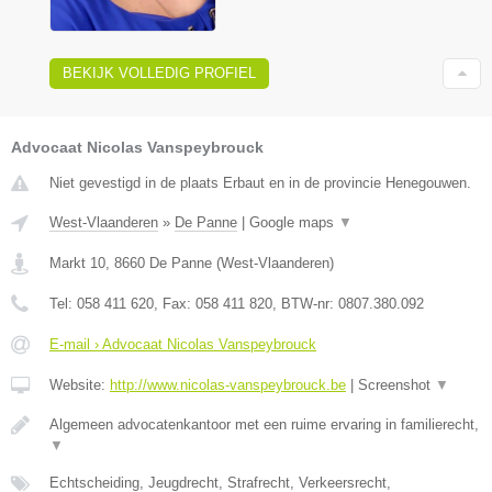
BEKIJK VOLLEDIG PROFIEL
Advocaat Nicolas Vanspeybrouck
Niet gevestigd in de plaats Erbaut en in de provincie Henegouwen.
West-Vlaanderen
»
De Panne
|
Google maps
▼
Markt 10
,
8660
De Panne
(
West-Vlaanderen
)
Tel:
058 411 620
, Fax:
058 411 820
, BTW-nr:
0807.380.092
E-mail › Advocaat Nicolas Vanspeybrouck
Website:
http://www.nicolas-vanspeybrouck.be
|
Screenshot
▼
Algemeen advocatenkantoor met een ruime ervaring in familierecht,
▼
Echtscheiding, Jeugdrecht, Strafrecht, Verkeersrecht,