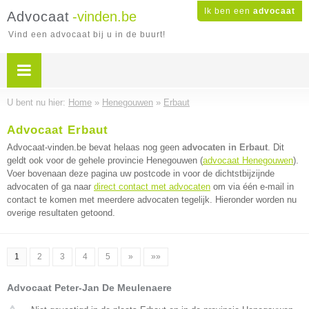
Ik ben een
advocaat
Advocaat
-vinden.be
Vind een advocaat bij u in de buurt!
U bent nu hier:
Home
»
Henegouwen
»
Erbaut
Advocaat Erbaut
Advocaat-vinden.be bevat helaas nog geen
advocaten in Erbaut
. Dit
geldt ook voor de gehele provincie Henegouwen (
advocaat Henegouwen
).
Voer bovenaan deze pagina uw postcode in voor de dichtstbijzijnde
advocaten of ga naar
direct contact met advocaten
om via één e-mail in
contact te komen met meerdere advocaten tegelijk. Hieronder worden nu
overige resultaten getoond.
1
2
3
4
5
»
»»
Advocaat Peter-Jan De Meulenaere