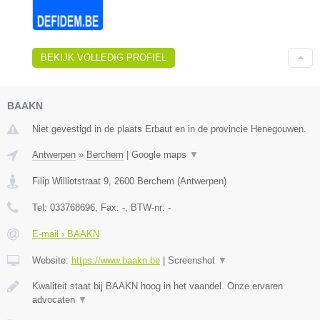
BEKIJK VOLLEDIG PROFIEL
BAAKN
Niet gevestigd in de plaats Erbaut en in de provincie Henegouwen.
Antwerpen
»
Berchem
|
Google maps
▼
Filip Williotstraat 9
,
2600
Berchem
(
Antwerpen
)
Tel:
033768696
, Fax:
-
, BTW-nr:
-
E-mail › BAAKN
Website:
https://www.baakn.be
|
Screenshot
▼
Kwaliteit staat bij BAAKN hoog in het vaandel. Onze ervaren
advocaten
▼