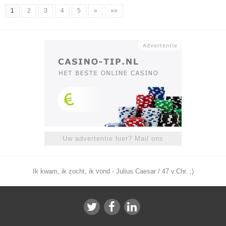
1
2
3
4
5
»
»»
Uw advertentie hier? Mail ons
Ik kwam, ik zocht, ik vond - Julius Caesar / 47 v.Chr. ;)