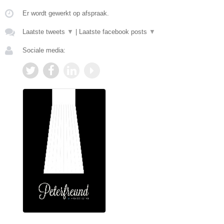
Er wordt gewerkt op afspraak.
Laatste tweets
▼
|
Laatste facebook posts
▼
Sociale media: