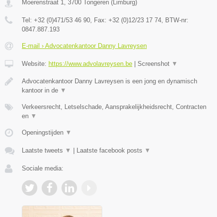
Moerenstraat 1
,
3700
Tongeren
(
Limburg
)
Tel:
+32 (0)471/53 46 90
, Fax:
+32 (0)12/23 17 74
, BTW-nr:
0847.887.193
E-mail › Advocatenkantoor Danny Lavreysen
Website:
https://www.advolavreysen.be
|
Screenshot
▼
Advocatenkantoor Danny Lavreysen is een jong en dynamisch
kantoor in de
▼
Verkeersrecht, Letselschade, Aansprakelijkheidsrecht, Contracten
en
▼
Openingstijden
▼
Laatste tweets
▼
|
Laatste facebook posts
▼
Sociale media: