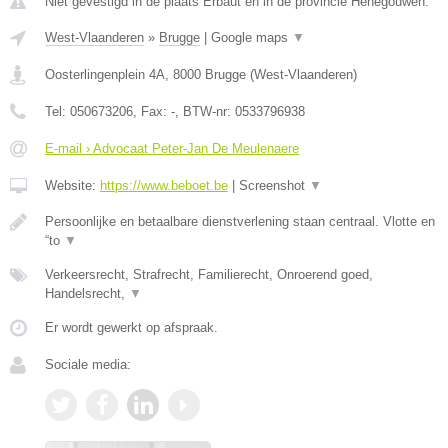
Niet gevestigd in de plaats Erbaut en in de provincie Henegouwen.
West-Vlaanderen
»
Brugge
|
Google maps
▼
Oosterlingenplein 4A
,
8000
Brugge
(
West-Vlaanderen
)
Tel:
050673206
, Fax:
-
, BTW-nr:
0533796938
E-mail › Advocaat Peter-Jan De Meulenaere
Website:
https://www.beboet.be
|
Screenshot
▼
Persoonlijke en betaalbare dienstverlening staan centraal. Vlotte en
“to
▼
Verkeersrecht, Strafrecht, Familierecht, Onroerend goed,
Handelsrecht,
▼
Er wordt gewerkt op afspraak.
Sociale media: