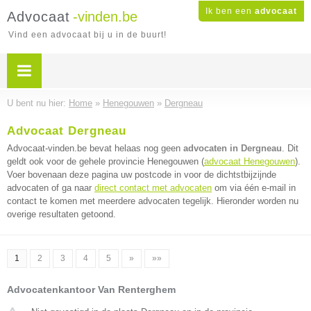
Ik ben een
advocaat
Advocaat
-vinden.be
Vind een advocaat bij u in de buurt!
U bent nu hier:
Home
»
Henegouwen
»
Dergneau
Advocaat Dergneau
Advocaat-vinden.be bevat helaas nog geen
advocaten in Dergneau
. Dit
geldt ook voor de gehele provincie Henegouwen (
advocaat Henegouwen
).
Voer bovenaan deze pagina uw postcode in voor de dichtstbijzijnde
advocaten of ga naar
direct contact met advocaten
om via één e-mail in
contact te komen met meerdere advocaten tegelijk. Hieronder worden nu
overige resultaten getoond.
1
2
3
4
5
»
»»
Advocatenkantoor Van Renterghem