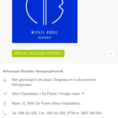
BEKIJK VOLLEDIG PROFIEL
Advocaat Nicolas Vanspeybrouck
Niet gevestigd in de plaats Dergneau en in de provincie
Henegouwen.
West-Vlaanderen
»
De Panne
|
Google maps
▼
Markt 10
,
8660
De Panne
(
West-Vlaanderen
)
Tel:
058 411 620
, Fax:
058 411 820
, BTW-nr:
0807.380.092