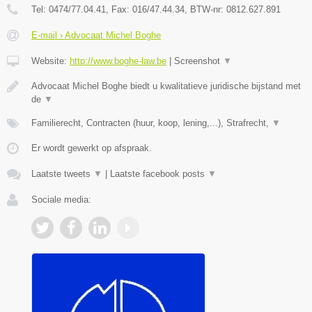
Tel:
0474/77.04.41
, Fax:
016/47.44.34
, BTW-nr:
​0812.627.891
E-mail › Advocaat Michel Boghe
Website:
http://www.boghe-law.be
|
Screenshot
▼
Advocaat Michel Boghe biedt u kwalitatieve juridische bijstand met
de
▼
Familierecht, Contracten (huur, koop, lening,...), Strafrecht,
▼
Er wordt gewerkt op afspraak.
Laatste tweets
▼
|
Laatste facebook posts
▼
Sociale media: