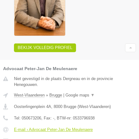
BEKIJK VOLLEDIG PROFIEL
Advocaat Peter-Jan De Meulenaere
Niet gevestigd in de plaats Dergneau en in de provincie
Henegouwen.
West-Vlaanderen
»
Brugge
|
Google maps
▼
Oosterlingenplein 4A
,
8000
Brugge
(
West-Vlaanderen
)
Tel:
050673206
, Fax:
-
, BTW-nr:
0533796938
E-mail › Advocaat Peter-Jan De Meulenaere