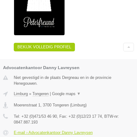
BEKIJK VOLLEDIG PROFIEL
Advocatenkantoor Danny Lavreysen
Niet gevestigd in de plaats Dergneau en in de provincie
Henegouwen.
Limburg
»
Tongeren
|
Google maps
▼
Moerenstraat 1
,
3700
Tongeren
(
Limburg
)
Tel:
+32 (0)471/53 46 90
, Fax:
+32 (0)12/23 17 74
, BTW-nr:
0847.887.193
E-mail › Advocatenkantoor Danny Lavreysen