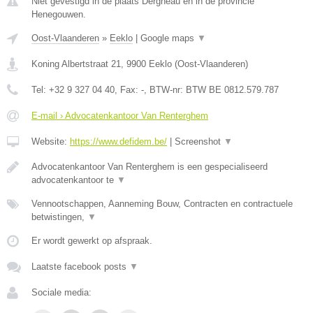
Niet gevestigd in de plaats Dergneau en in de provincie
Henegouwen.
Oost-Vlaanderen
»
Eeklo
|
Google maps
▼
Koning Albertstraat 21
,
9900
Eeklo
(
Oost-Vlaanderen
)
Tel:
+32 9 327 04 40
, Fax:
-
, BTW-nr:
BTW BE 0812.579.787
E-mail › Advocatenkantoor Van Renterghem
Website:
https://www.defidem.be/
|
Screenshot
▼
Advocatenkantoor Van Renterghem is een gespecialiseerd
advocatenkantoor te
▼
Vennootschappen, Aanneming Bouw, Contracten en contractuele
betwistingen,
▼
Er wordt gewerkt op afspraak.
Laatste facebook posts
▼
Sociale media: