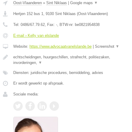
Oost-Vlaanderen
»
Sint Niklaas
|
Google maps
▼
Hertjen 152 bus 1
,
9100
Sint Niklaas
(
Oost-Vlaanderen
)
Tel:
0486/67.79.62
, Fax:
-
, BTW-nr:
be0821954838
E-mail › Kelly van elslande
Website:
https://www.advocaatvanelslande.be
|
Screenshot
▼
echtscheidingen, huurgeschillen, strafrecht, politiezaken,
invorderingen,
▼
Diensten: juridische procedures, bemiddeling, advies
Er wordt gewerkt op afspraak.
Sociale media: