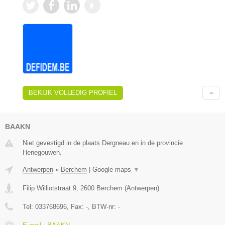
BEKIJK VOLLEDIG PROFIEL
BAAKN
Niet gevestigd in de plaats Dergneau en in de provincie
Henegouwen.
Antwerpen
»
Berchem
|
Google maps
▼
Filip Williotstraat 9
,
2600
Berchem
(
Antwerpen
)
Tel:
033768696
, Fax:
-
, BTW-nr:
-