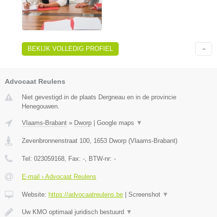
BEKIJK VOLLEDIG PROFIEL
Advocaat Reulens
Niet gevestigd in de plaats Dergneau en in de provincie
Henegouwen.
Vlaams-Brabant
»
Dworp
|
Google maps
▼
Zevenbronnenstraat 100
,
1653
Dworp
(
Vlaams-Brabant
)
Tel:
023059168
, Fax:
-
, BTW-nr:
-
E-mail › Advocaat Reulens
Website:
https://advocaatreulens.be
|
Screenshot
▼
Uw KMO optimaal juridisch bestuurd
▼