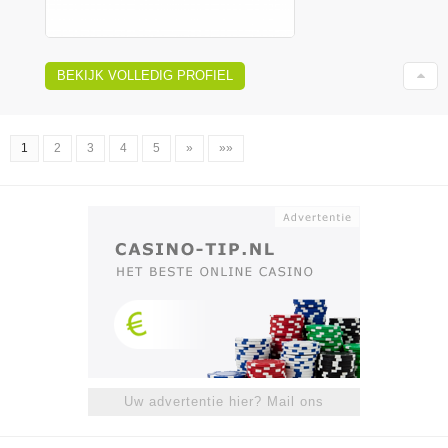
BEKIJK VOLLEDIG PROFIEL
1
2
3
4
5
»
»»
Uw advertentie hier? Mail ons