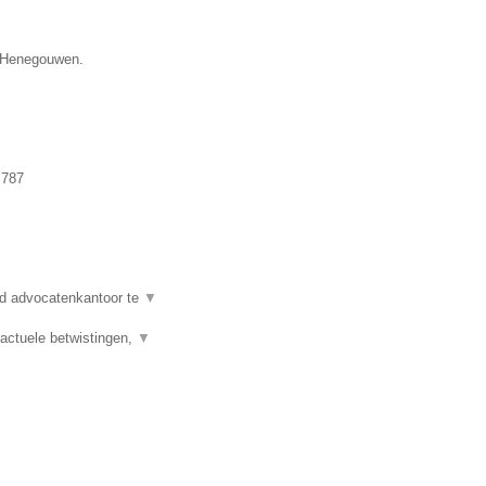
e Henegouwen.
.787
d advocatenkantoor te
▼
actuele betwistingen,
▼