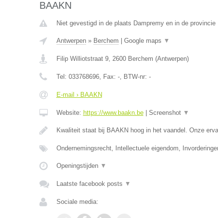
BAAKN
Niet gevestigd in de plaats Dampremy en in de provinci
Antwerpen
»
Berchem
|
Google maps
▼
Filip Williotstraat 9
,
2600
Berchem
(
Antwerpen
)
Tel:
033768696
, Fax:
-
, BTW-nr:
-
E-mail › BAAKN
Website:
https://www.baakn.be
|
Screenshot
▼
Kwaliteit staat bij BAAKN hoog in het vaandel. Onze er
Ondernemingsrecht, Intellectuele eigendom, Invorderinge
Openingstijden
▼
Laatste facebook posts
▼
Sociale media: