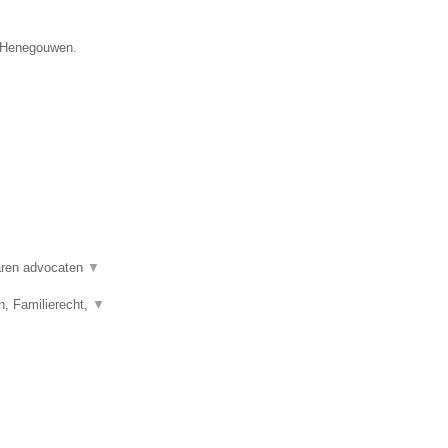
e Henegouwen.
varen advocaten
▼
n, Familierecht,
▼