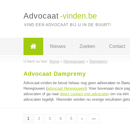
Advocaat
-vinden.be
VIND EEN ADVOCAAT BIJ U IN DE BUURT!
Nieuws
Zoeken
Contact
U bent nu hier:
Home
»
Henegouwen
»
Dampremy
Advocaat Dampremy
Advocaat-vinden.be bevat helaas nog geen
advocaten in Da
Henegouwen (
advocaat Henegouwen
). Voer bovenaan deze pagi
advocaten of ga naar
direct contact met advocaten
om via één 
advocaten tegelijk. Hieronder worden nu overige resultaten get
1
2
3
4
5
»
»»