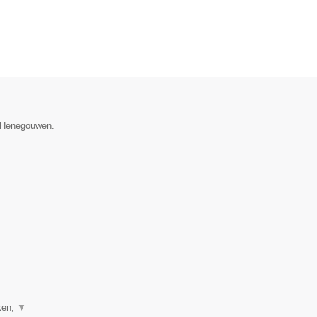
e Henegouwen.
ken,
▼