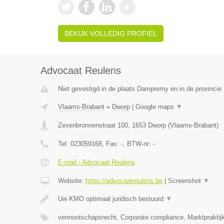
BEKIJK VOLLEDIG PROFIEL
Advocaat Reulens
Niet gevestigd in de plaats Dampremy en in de provinci
Vlaams-Brabant
»
Dworp
|
Google maps
▼
Zevenbronnenstraat 100
,
1653
Dworp
(
Vlaams-Brabant
)
Tel:
023059168
, Fax:
-
, BTW-nr:
-
E-mail › Advocaat Reulens
Website:
https://advocaatreulens.be
|
Screenshot
▼
Uw KMO optimaal juridisch bestuurd
▼
vennootschapsrecht, Corporate compliance, Marktpraktij