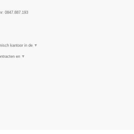
nr:
0847.887.193
isch kantoor in de
▼
ontracten en
▼