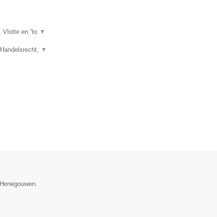
. Vlotte en “to
▼
, Handelsrecht,
▼
e Henegouwen.