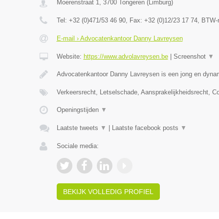
Moerenstraat 1
,
3700
Tongeren
(
Limburg
)
Tel:
+32 (0)471/53 46 90
, Fax:
+32 (0)12/23 17 74
, BTW-
E-mail › Advocatenkantoor Danny Lavreysen
Website:
https://www.advolavreysen.be
|
Screenshot
▼
Advocatenkantoor Danny Lavreysen is een jong en dynam
Verkeersrecht, Letselschade, Aansprakelijkheidsrecht, C
Openingstijden
▼
Laatste tweets
▼
|
Laatste facebook posts
▼
Sociale media:
BEKIJK VOLLEDIG PROFIEL