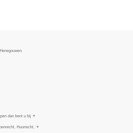
e Henegouwen.
rpen dan bent u bij
▼
penrecht, Huurrecht,
▼