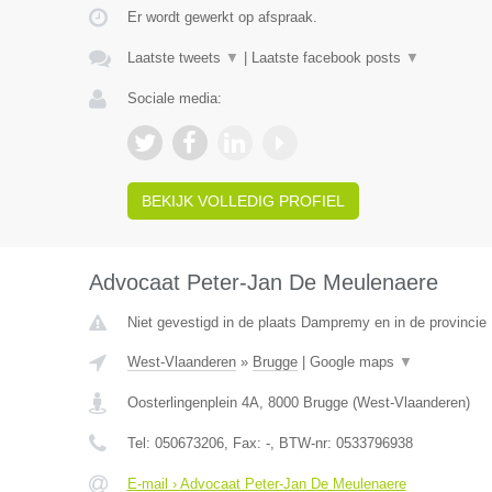
Er wordt gewerkt op afspraak.
Laatste tweets
▼
|
Laatste facebook posts
▼
Sociale media:
BEKIJK VOLLEDIG PROFIEL
Advocaat Peter-Jan De Meulenaere
Niet gevestigd in de plaats Dampremy en in de provinci
West-Vlaanderen
»
Brugge
|
Google maps
▼
Oosterlingenplein 4A
,
8000
Brugge
(
West-Vlaanderen
)
Tel:
050673206
, Fax:
-
, BTW-nr:
0533796938
E-mail › Advocaat Peter-Jan De Meulenaere