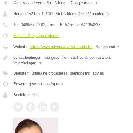
Oost-Vlaanderen
»
Sint Niklaas
|
Google maps
▼
Hertjen 152 bus 1
,
9100
Sint Niklaas
(
Oost-Vlaanderen
)
Tel:
0486/67.79.62
, Fax:
-
, BTW-nr:
be0821954838
E-mail › Kelly van elslande
Website:
https://www.advocaatvanelslande.be
|
Screenshot
▼
echtscheidingen, huurgeschillen, strafrecht, politiezaken,
invorderingen,
▼
Diensten: juridische procedures, bemiddeling, advies
Er wordt gewerkt op afspraak.
Sociale media: