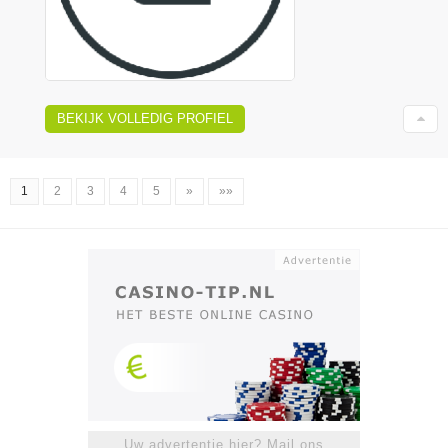
BEKIJK VOLLEDIG PROFIEL
1
2
3
4
5
»
»»
Uw advertentie hier? Mail ons