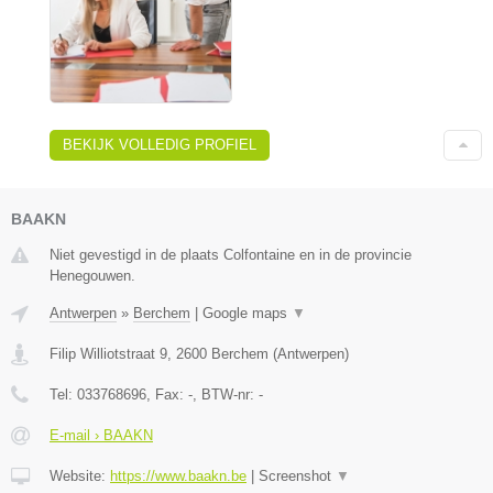
BEKIJK VOLLEDIG PROFIEL
BAAKN
Niet gevestigd in de plaats Colfontaine en in de provincie
Henegouwen.
Antwerpen
»
Berchem
|
Google maps
▼
Filip Williotstraat 9
,
2600
Berchem
(
Antwerpen
)
Tel:
033768696
, Fax:
-
, BTW-nr:
-
E-mail › BAAKN
Website:
https://www.baakn.be
|
Screenshot
▼