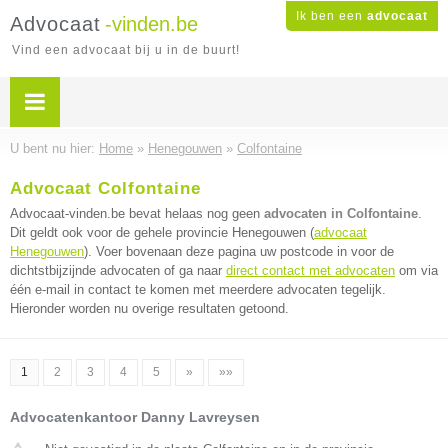
Ik ben een
advocaat
Advocaat
-vinden.be
Vind een advocaat bij u in de buurt!
U bent nu hier:
Home
»
Henegouwen
»
Colfontaine
Advocaat Colfontaine
Advocaat-vinden.be bevat helaas nog geen
advocaten in Colfontaine
.
Dit geldt ook voor de gehele provincie Henegouwen (
advocaat
Henegouwen
). Voer bovenaan deze pagina uw postcode in voor de
dichtstbijzijnde advocaten of ga naar
direct contact met advocaten
om via
één e-mail in contact te komen met meerdere advocaten tegelijk.
Hieronder worden nu overige resultaten getoond.
1
2
3
4
5
»
»»
Advocatenkantoor Danny Lavreysen