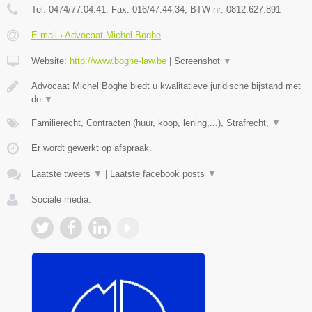
Tel:
0474/77.04.41
, Fax:
016/47.44.34
, BTW-nr:
​0812.627.891
E-mail › Advocaat Michel Boghe
Website:
http://www.boghe-law.be
|
Screenshot
▼
Advocaat Michel Boghe biedt u kwalitatieve juridische bijstand met
de
▼
Familierecht, Contracten (huur, koop, lening,...), Strafrecht,
▼
Er wordt gewerkt op afspraak.
Laatste tweets
▼
|
Laatste facebook posts
▼
Sociale media: