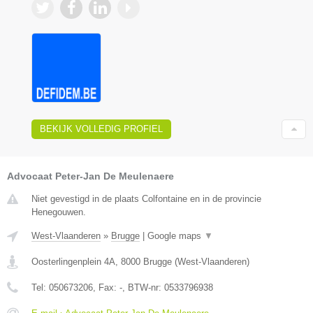
BEKIJK VOLLEDIG PROFIEL
Advocaat Peter-Jan De Meulenaere
Niet gevestigd in de plaats Colfontaine en in de provincie
Henegouwen.
West-Vlaanderen
»
Brugge
|
Google maps
▼
Oosterlingenplein 4A
,
8000
Brugge
(
West-Vlaanderen
)
Tel:
050673206
, Fax:
-
, BTW-nr:
0533796938