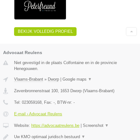
BEKIJK VOLLEDIG PROFIEL
Advocaat Reulens
Niet gevestigd in de plaats Colfontaine en in de provincie
Henegouwen.
Vlaams-Brabant
»
Dworp
|
Google maps
▼
Zevenbronnenstraat 100
,
1653
Dworp
(
Vlaams-Brabant
)
Tel:
023059168
, Fax:
-
, BTW-nr:
-
E-mail › Advocaat Reulens
Website:
https://advocaatreulens.be
|
Screenshot
▼
Uw KMO optimaal juridisch bestuurd
▼