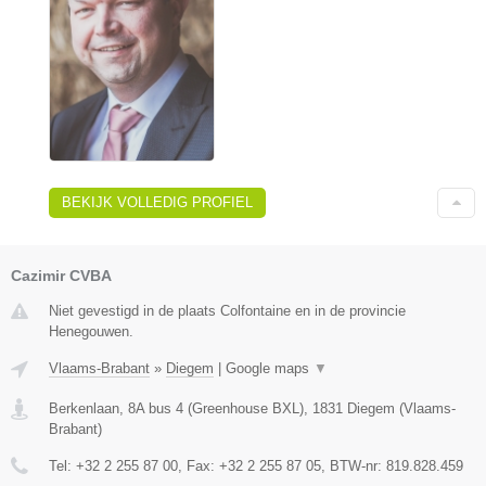
BEKIJK VOLLEDIG PROFIEL
Cazimir CVBA
Niet gevestigd in de plaats Colfontaine en in de provincie
Henegouwen.
Vlaams-Brabant
»
Diegem
|
Google maps
▼
Berkenlaan, 8A bus 4 (Greenhouse BXL)
,
1831
Diegem
(
Vlaams-
Brabant
)
Tel:
+32 2 255 87 00
, Fax:
+32 2 255 87 05
, BTW-nr:
819.828.459