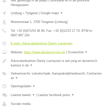
Niet gevestigd in de plaats Colfontaine en in de provincie
Henegouwen.
Limburg
»
Tongeren
|
Google maps
▼
Moerenstraat 1
,
3700
Tongeren
(
Limburg
)
Tel:
+32 (0)471/53 46 90
, Fax:
+32 (0)12/23 17 74
, BTW-nr:
0847.887.193
E-mail › Advocatenkantoor Danny Lavreysen
Website:
https://www.advolavreysen.be
|
Screenshot
▼
Advocatenkantoor Danny Lavreysen is een jong en dynamisch
kantoor in de
▼
Verkeersrecht, Letselschade, Aansprakelijkheidsrecht, Contracten
en
▼
Openingstijden
▼
Laatste tweets
▼
|
Laatste facebook posts
▼
Sociale media: