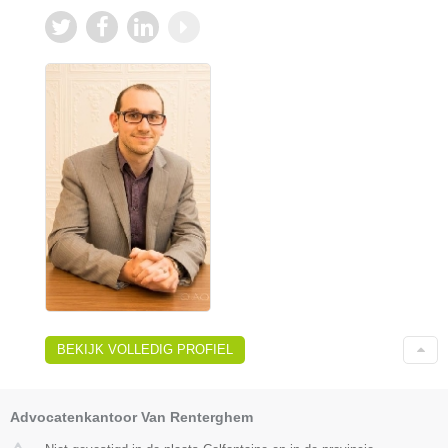
BEKIJK VOLLEDIG PROFIEL
Advocatenkantoor Van Renterghem