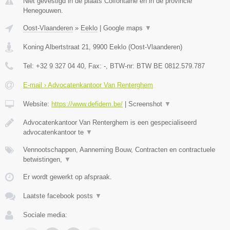
Niet gevestigd in de plaats Colfontaine en in de provincie
Henegouwen.
Oost-Vlaanderen
»
Eeklo
|
Google maps
▼
Koning Albertstraat 21
,
9900
Eeklo
(
Oost-Vlaanderen
)
Tel:
+32 9 327 04 40
, Fax:
-
, BTW-nr:
BTW BE 0812.579.787
E-mail › Advocatenkantoor Van Renterghem
Website:
https://www.defidem.be/
|
Screenshot
▼
Advocatenkantoor Van Renterghem is een gespecialiseerd
advocatenkantoor te
▼
Vennootschappen, Aanneming Bouw, Contracten en contractuele
betwistingen,
▼
Er wordt gewerkt op afspraak.
Laatste facebook posts
▼
Sociale media: