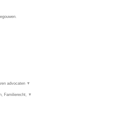
enegouwen.
varen advocaten
▼
n, Familierecht,
▼