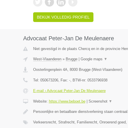
BEKIJK VOLLEDIG PROFIEL
Advocaat Peter-Jan De Meulenaere
Niet gevestigd in de plaats Chercq en in de provincie H
West-Vlaanderen
»
Brugge
|
Google maps
▼
Oosterlingenplein 4A
,
8000
Brugge
(
West-Vlaanderen
)
Tel:
050673206
, Fax:
-
, BTW-nr:
0533796938
E-mail › Advocaat Peter-Jan De Meulenaere
Website:
https://www.beboet.be
|
Screenshot
▼
Persoonlijke en betaalbare dienstverlening staan centraal
Verkeersrecht, Strafrecht, Familierecht, Onroerend goed