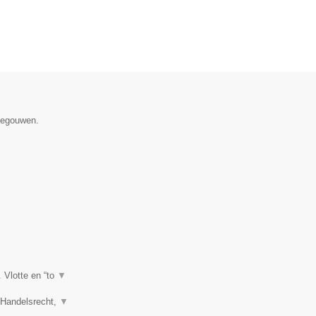
enegouwen.
. Vlotte en “to
▼
, Handelsrecht,
▼