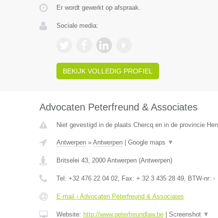
Er wordt gewerkt op afspraak.
Sociale media:
BEKIJK VOLLEDIG PROFIEL
Advocaten Peterfreund & Associates
Niet gevestigd in de plaats Chercq en in de provincie H
Antwerpen
»
Antwerpen
|
Google maps
▼
Britselei 43
,
2000
Antwerpen
(
Antwerpen
)
Tel:
+32 476 22 04 02
, Fax:
+ 32 3 435 28 49
, BTW-nr:
-
E-mail › Advocaten Peterfreund & Associates
Website:
http://www.peterfreundlaw.be
|
Screenshot
▼