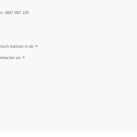
nr:
0847.887.193
isch kantoor in de
▼
ontracten en
▼