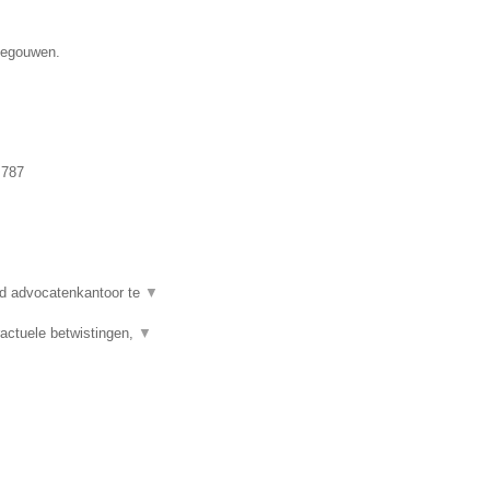
enegouwen.
.787
d advocatenkantoor te
▼
actuele betwistingen,
▼