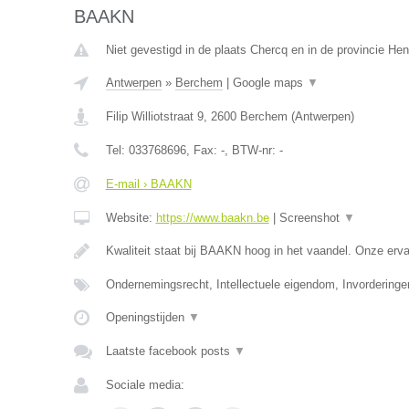
BAAKN
Niet gevestigd in de plaats Chercq en in de provincie H
Antwerpen
»
Berchem
|
Google maps
▼
Filip Williotstraat 9
,
2600
Berchem
(
Antwerpen
)
Tel:
033768696
, Fax:
-
, BTW-nr:
-
E-mail › BAAKN
Website:
https://www.baakn.be
|
Screenshot
▼
Kwaliteit staat bij BAAKN hoog in het vaandel. Onze er
Ondernemingsrecht, Intellectuele eigendom, Invorderinge
Openingstijden
▼
Laatste facebook posts
▼
Sociale media: