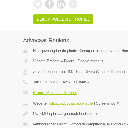
BEKIJK VOLLEDIG PROFIEL
Advocaat Reulens
Niet gevestigd in de plaats Chercq en in de provincie H
Vlaams-Brabant
»
Dworp
|
Google maps
▼
Zevenbronnenstraat 100
,
1653
Dworp
(
Vlaams-Brabant
)
Tel:
023059168
, Fax:
-
, BTW-nr:
-
E-mail › Advocaat Reulens
Website:
https://advocaatreulens.be
|
Screenshot
▼
Uw KMO optimaal juridisch bestuurd
▼
vennootschapsrecht, Corporate compliance, Marktpraktij