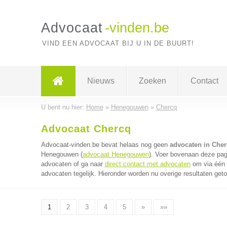
Advocaat
-vinden.be
VIND EEN ADVOCAAT BIJ U IN DE BUURT!
Nieuws
Zoeken
Contact
U bent nu hier:
Home
»
Henegouwen
»
Chercq
Advocaat Chercq
Advocaat-vinden.be bevat helaas nog geen
advocaten in Che
Henegouwen (
advocaat Henegouwen
). Voer bovenaan deze pagi
advocaten of ga naar
direct contact met advocaten
om via één 
advocaten tegelijk. Hieronder worden nu overige resultaten get
1
2
3
4
5
»
»»