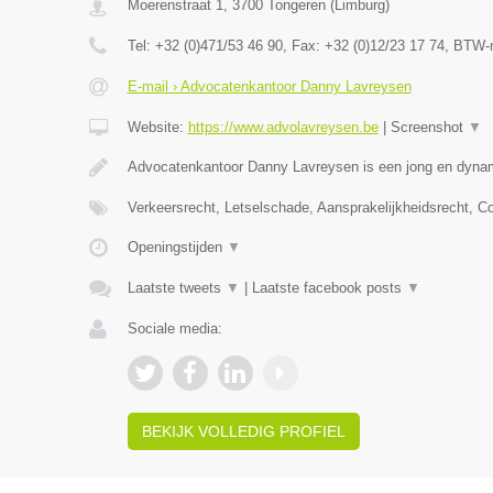
Moerenstraat 1
,
3700
Tongeren
(
Limburg
)
Tel:
+32 (0)471/53 46 90
, Fax:
+32 (0)12/23 17 74
, BTW-
E-mail › Advocatenkantoor Danny Lavreysen
Website:
https://www.advolavreysen.be
|
Screenshot
▼
Advocatenkantoor Danny Lavreysen is een jong en dynam
Verkeersrecht, Letselschade, Aansprakelijkheidsrecht, C
Openingstijden
▼
Laatste tweets
▼
|
Laatste facebook posts
▼
Sociale media:
BEKIJK VOLLEDIG PROFIEL