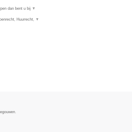
rpen dan bent u bij
▼
penrecht, Huurrecht,
▼
enegouwen.