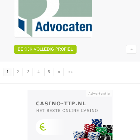
BEKIJK VOLLEDIG PROFIEL
1
2
3
4
5
»
»»