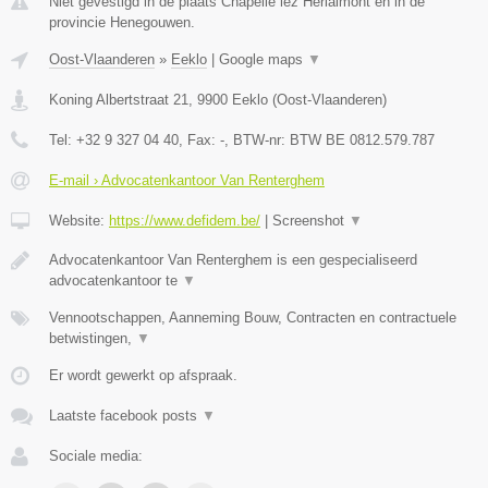
Niet gevestigd in de plaats Chapelle lez Herlaimont en in de
provincie Henegouwen.
Oost-Vlaanderen
»
Eeklo
|
Google maps
▼
Koning Albertstraat 21
,
9900
Eeklo
(
Oost-Vlaanderen
)
Tel:
+32 9 327 04 40
, Fax:
-
, BTW-nr:
BTW BE 0812.579.787
E-mail › Advocatenkantoor Van Renterghem
Website:
https://www.defidem.be/
|
Screenshot
▼
Advocatenkantoor Van Renterghem is een gespecialiseerd
advocatenkantoor te
▼
Vennootschappen, Aanneming Bouw, Contracten en contractuele
betwistingen,
▼
Er wordt gewerkt op afspraak.
Laatste facebook posts
▼
Sociale media: