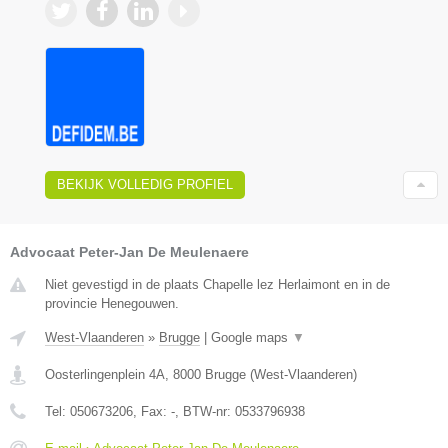
BEKIJK VOLLEDIG PROFIEL
Advocaat Peter-Jan De Meulenaere
Niet gevestigd in de plaats Chapelle lez Herlaimont en in de
provincie Henegouwen.
West-Vlaanderen
»
Brugge
|
Google maps
▼
Oosterlingenplein 4A
,
8000
Brugge
(
West-Vlaanderen
)
Tel:
050673206
, Fax:
-
, BTW-nr:
0533796938