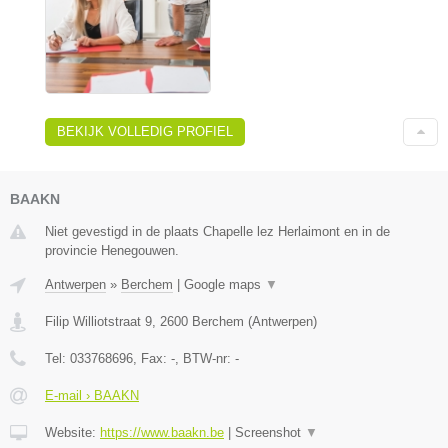
BEKIJK VOLLEDIG PROFIEL
BAAKN
Niet gevestigd in de plaats Chapelle lez Herlaimont en in de
provincie Henegouwen.
Antwerpen
»
Berchem
|
Google maps
▼
Filip Williotstraat 9
,
2600
Berchem
(
Antwerpen
)
Tel:
033768696
, Fax:
-
, BTW-nr:
-
E-mail › BAAKN
Website:
https://www.baakn.be
|
Screenshot
▼