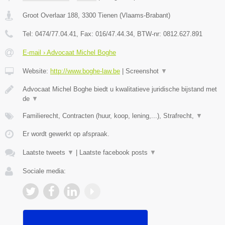
Groot Overlaar 188
,
3300
Tienen
(
Vlaams-Brabant
)
Tel:
0474/77.04.41
, Fax:
016/47.44.34
, BTW-nr:
​0812.627.891
E-mail › Advocaat Michel Boghe
Website:
http://www.boghe-law.be
|
Screenshot
▼
Advocaat Michel Boghe biedt u kwalitatieve juridische bijstand met
de
▼
Familierecht, Contracten (huur, koop, lening,...), Strafrecht,
▼
Er wordt gewerkt op afspraak.
Laatste tweets
▼
|
Laatste facebook posts
▼
Sociale media: