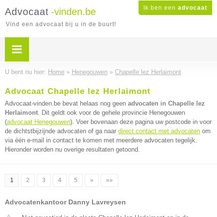
Ik ben een
advocaat
Advocaat
-vinden.be
Vind een advocaat bij u in de buurt!
U bent nu hier:
Home
»
Henegouwen
»
Chapelle lez Herlaimont
Advocaat Chapelle lez Herlaimont
Advocaat-vinden.be bevat helaas nog geen
advocaten in Chapelle lez
Herlaimont
. Dit geldt ook voor de gehele provincie Henegouwen
(
advocaat Henegouwen
). Voer bovenaan deze pagina uw postcode in voor
de dichtstbijzijnde advocaten of ga naar
direct contact met advocaten
om
via één e-mail in contact te komen met meerdere advocaten tegelijk.
Hieronder worden nu overige resultaten getoond.
1
2
3
4
5
»
»»
Advocatenkantoor Danny Lavreysen