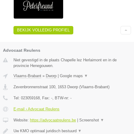
BEKIJK VOLLEDIG PROFIEL
Advocaat Reulens
Niet gevestigd in de plaats Chapelle lez Herlaimont en in de
provincie Henegouwen.
Vlaams-Brabant
»
Dworp
|
Google maps
▼
Zevenbronnenstraat 100
,
1653
Dworp
(
Vlaams-Brabant
)
Tel:
023059168
, Fax:
-
, BTW-nr:
-
E-mail › Advocaat Reulens
Website:
https://advocaatreulens.be
|
Screenshot
▼
Uw KMO optimaal juridisch bestuurd
▼