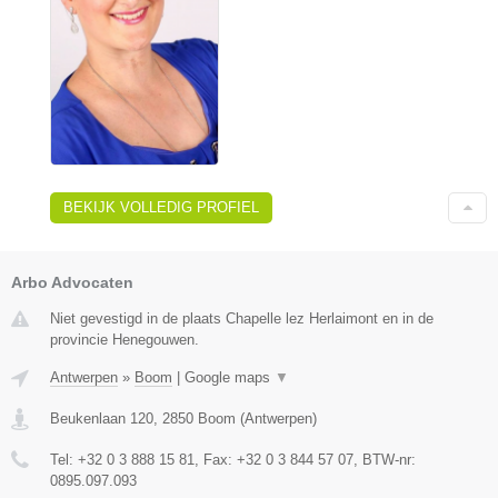
BEKIJK VOLLEDIG PROFIEL
Arbo Advocaten
Niet gevestigd in de plaats Chapelle lez Herlaimont en in de
provincie Henegouwen.
Antwerpen
»
Boom
|
Google maps
▼
Beukenlaan 120
,
2850
Boom
(
Antwerpen
)
Tel:
+32 0 3 888 15 81
, Fax:
+32 0 3 844 57 07
, BTW-nr:
0895.097.093