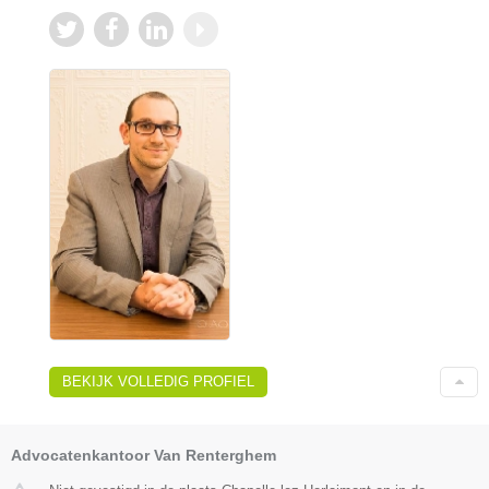
BEKIJK VOLLEDIG PROFIEL
Advocatenkantoor Van Renterghem