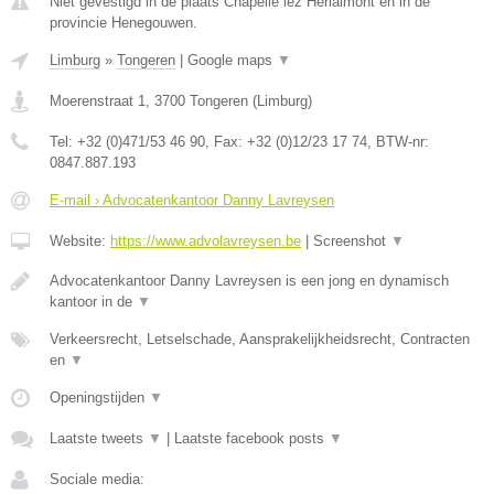
Niet gevestigd in de plaats Chapelle lez Herlaimont en in de
provincie Henegouwen.
Limburg
»
Tongeren
|
Google maps
▼
Moerenstraat 1
,
3700
Tongeren
(
Limburg
)
Tel:
+32 (0)471/53 46 90
, Fax:
+32 (0)12/23 17 74
, BTW-nr:
0847.887.193
E-mail › Advocatenkantoor Danny Lavreysen
Website:
https://www.advolavreysen.be
|
Screenshot
▼
Advocatenkantoor Danny Lavreysen is een jong en dynamisch
kantoor in de
▼
Verkeersrecht, Letselschade, Aansprakelijkheidsrecht, Contracten
en
▼
Openingstijden
▼
Laatste tweets
▼
|
Laatste facebook posts
▼
Sociale media: