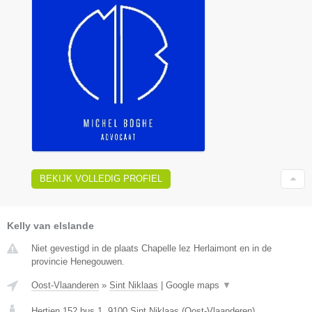
BEKIJK VOLLEDIG PROFIEL
Kelly van elslande
Niet gevestigd in de plaats Chapelle lez Herlaimont en in de
provincie Henegouwen.
Oost-Vlaanderen
»
Sint Niklaas
|
Google maps
▼
Hertjen 152 bus 1
,
9100
Sint Niklaas
(
Oost-Vlaanderen
)