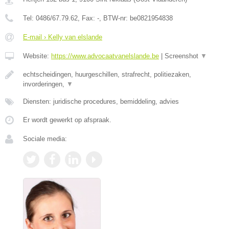
Tel:
0486/67.79.62
, Fax:
-
, BTW-nr:
be0821954838
E-mail › Kelly van elslande
Website:
https://www.advocaatvanelslande.be
|
Screenshot
▼
echtscheidingen, huurgeschillen, strafrecht, politiezaken,
invorderingen,
▼
Diensten: juridische procedures, bemiddeling, advies
Er wordt gewerkt op afspraak.
Sociale media: