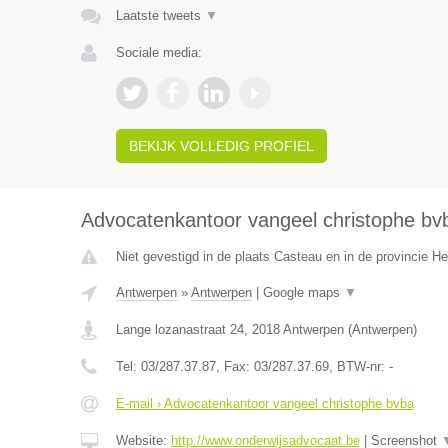
Laatste tweets
▼
Sociale media:
BEKIJK VOLLEDIG PROFIEL
Advocatenkantoor vangeel christophe bv
Niet gevestigd in de plaats Casteau en in de provincie 
Antwerpen
»
Antwerpen
|
Google maps
▼
Lange lozanastraat 24
,
2018
Antwerpen
(
Antwerpen
)
Tel:
03/287.37.87
, Fax:
03/287.37.69
, BTW-nr:
-
E-mail › Advocatenkantoor vangeel christophe bvba
Website:
http://www.onderwijsadvocaat.be
|
Screenshot