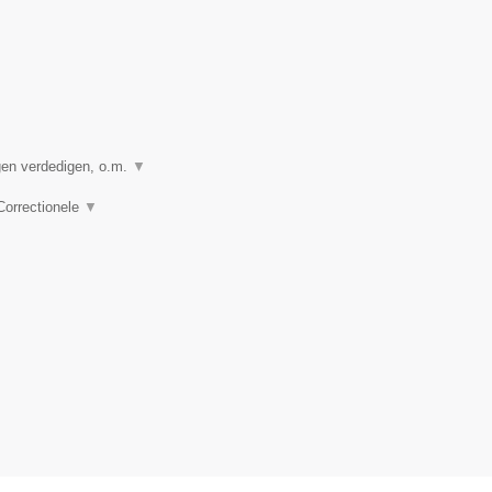
gen verdedigen, o.m.
▼
 Correctionele
▼