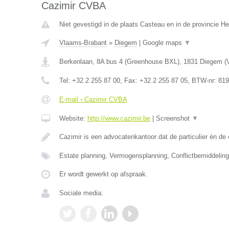
Cazimir CVBA
Niet gevestigd in de plaats Casteau en in de provincie 
Vlaams-Brabant
»
Diegem
|
Google maps
▼
Berkenlaan, 8A bus 4 (Greenhouse BXL)
,
1831
Diegem
(
Tel:
+32 2 255 87 00
, Fax:
+32 2 255 87 05
, BTW-nr:
819
E-mail › Cazimir CVBA
Website:
http://www.cazimir.be
|
Screenshot
▼
Cazimir is een advocatenkantoor dat de particulier én d
Estate planning, Vermogensplanning, Conflictbemiddelin
Er wordt gewerkt op afspraak.
Sociale media: