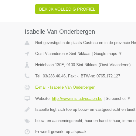
BEKIJK VOLLEDIG PROFIEL
Isabelle Van Onderbergen
Niet gevestigd in de plaats Casteau en in de provincie 
Oost-Vlaanderen
»
Sint Niklaas
|
Google maps
▼
Heidebaan 130E
,
9100
Sint Niklaas
(
Oost-Vlaanderen
)
Tel:
03/283.46.46
, Fax:
-
, BTW-nr:
0765.172.127
E-mail › Isabelle Van Onderbergen
Website:
http://www.inis-advocaten.be
|
Screenshot
▼
Isabelle legt zich toe op bouw- en vastgoedrecht en biedt
bouw- en aannemingsrecht, huur en handelshuur, immo e
Er wordt gewerkt op afspraak.