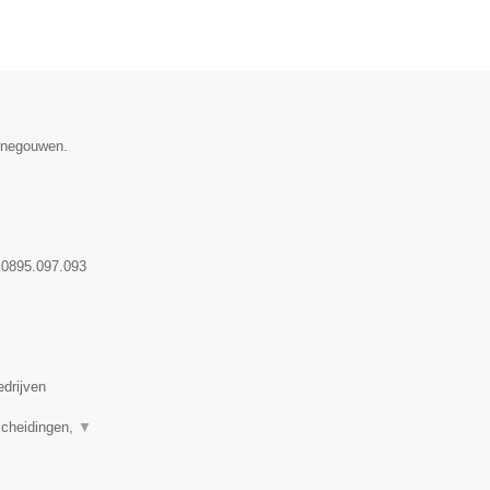
Henegouwen.
:
0895.097.093
edrijven
scheidingen,
▼