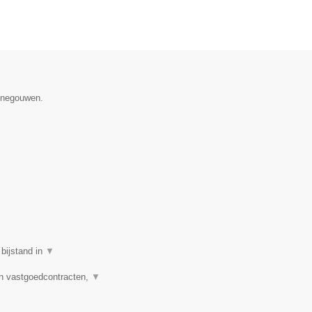
Henegouwen.
 bijstand in
▼
n vastgoedcontracten,
▼