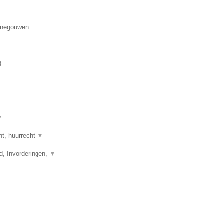
Henegouwen.
)
▼
ht, huurrecht
▼
d, Invorderingen,
▼