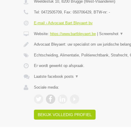
Weeldestuk 10
,
8200
Brugge
(
West-Vlaanderen
)
Tel:
0472505709
, Fax:
050706429
, BTW-nr:
-
E-mail › Advocaat Bart Bleyaert bv
Website:
https://www.bartbleyaert.be
|
Screenshot
▼
Advocaat Bleyaert: uw specialist om uw juridische belan
Echtscheiding, Alimentatie, Politierechtbank, Strafrecht,
Er wordt gewerkt op afspraak.
Laatste facebook posts
▼
Sociale media:
BEKIJK VOLLEDIG PROFIEL