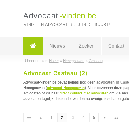
Advocaat
-vinden.be
VIND EEN ADVOCAAT BIJ U IN DE BUURT!
Nieuws
Zoeken
Contact
U bent nu hier:
Home
»
Henegouwen
»
Casteau
Advocaat Casteau (2)
Advocaat-vinden.be bevat helaas nog geen
advocaten in Cast
Henegouwen (
advocaat Henegouwen
). Voer bovenaan deze pagi
advocaten of ga naar
direct contact met advocaten
om via één 
advocaten tegelijk. Hieronder worden nu overige resultaten get
««
«
1
2
3
4
5
»
»»