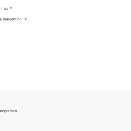
an het
▼
ste benoeming,
▼
Henegouwen.