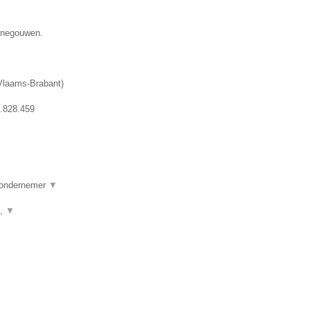
Henegouwen.
Vlaams-Brabant
)
.828.459
e ondernemer
▼
g,
▼