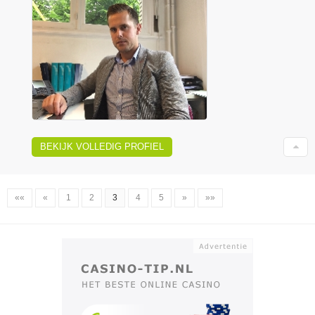
BEKIJK VOLLEDIG PROFIEL
««
«
1
2
3
4
5
»
»»