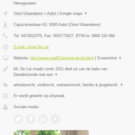
Henegouwen.
Oost-Vlaanderen
»
Aalst
|
Google maps
▼
Capucienenlaan 63
,
9300
Aalst
(
Oost-Vlaanderen
)
Tel:
0472811375
, Fax:
053/771627
, BTW-nr:
0840.110.466
E-mail › Arne De Lat
Website:
http://www.cap63.be/arne-de-lat.html
|
Screenshot
▼
Mr. De Lat maakt sinds 2011 deel uit van de balie van
Dendermonde met een
▼
arbeidsrecht, strafrecht, verkeersrecht, familie & jeugdrecht,
▼
Er wordt gewerkt op afspraak.
Sociale media: