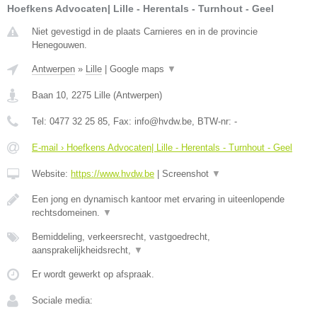
Hoefkens Advocaten| Lille - Herentals - Turnhout - Geel
Niet gevestigd in de plaats Carnieres en in de provincie
Henegouwen.
Antwerpen
»
Lille
|
Google maps
▼
Baan 10
,
2275
Lille
(
Antwerpen
)
Tel:
0477 32 25 85
, Fax:
info@hvdw.be
, BTW-nr:
-
E-mail › Hoefkens Advocaten| Lille - Herentals - Turnhout - Geel
Website:
https://www.hvdw.be
|
Screenshot
▼
Een jong en dynamisch kantoor met ervaring in uiteenlopende
rechtsdomeinen.
▼
Bemiddeling, verkeersrecht, vastgoedrecht,
aansprakelijkheidsrecht,
▼
Er wordt gewerkt op afspraak.
Sociale media: