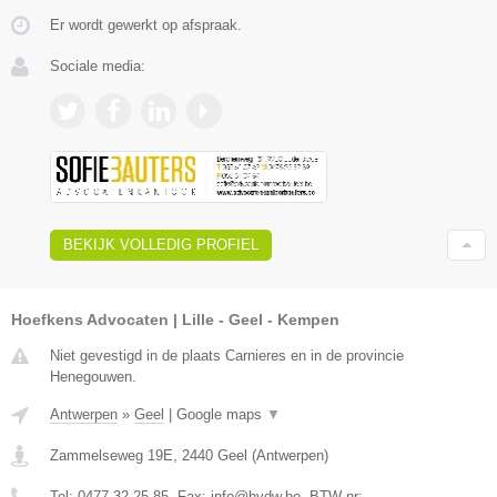
Er wordt gewerkt op afspraak.
Sociale media:
BEKIJK VOLLEDIG PROFIEL
Hoefkens Advocaten | Lille - Geel - Kempen
Niet gevestigd in de plaats Carnieres en in de provincie
Henegouwen.
Antwerpen
»
Geel
|
Google maps
▼
Zammelseweg 19E
,
2440
Geel
(
Antwerpen
)
Tel:
0477 32 25 85
, Fax:
info@hvdw.be
, BTW-nr:
-