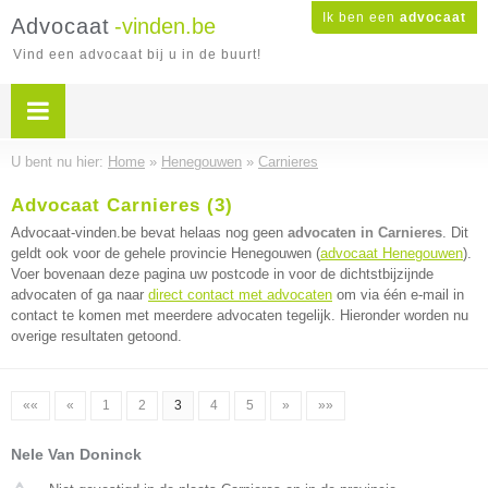
Ik ben een
advocaat
Advocaat
-vinden.be
Vind een advocaat bij u in de buurt!
U bent nu hier:
Home
»
Henegouwen
»
Carnieres
Advocaat Carnieres (3)
Advocaat-vinden.be bevat helaas nog geen
advocaten in Carnieres
. Dit
geldt ook voor de gehele provincie Henegouwen (
advocaat Henegouwen
).
Voer bovenaan deze pagina uw postcode in voor de dichtstbijzijnde
advocaten of ga naar
direct contact met advocaten
om via één e-mail in
contact te komen met meerdere advocaten tegelijk. Hieronder worden nu
overige resultaten getoond.
««
«
1
2
3
4
5
»
»»
Nele Van Doninck