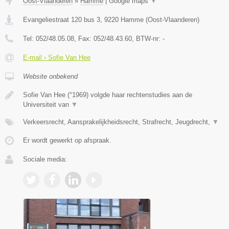
Oost-Vlaanderen
»
Hamme
|
Google maps
▼
Evangeliestraat 120 bus 3
,
9220
Hamme
(
Oost-Vlaanderen
)
Tel:
052/48.05.08
, Fax:
052/48.43.60
, BTW-nr:
-
E-mail › Sofie Van Hee
Website onbekend
Sofie Van Hee (°1969) volgde haar rechtenstudies aan de
Universiteit van
▼
Verkeersrecht, Aansprakelijkheidsrecht, Strafrecht, Jeugdrecht,
▼
Er wordt gewerkt op afspraak.
Sociale media: