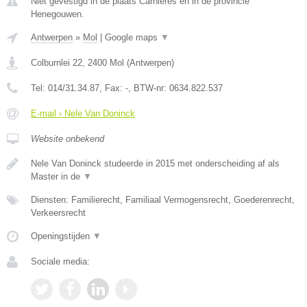
Niet gevestigd in de plaats Carnieres en in de provincie
Henegouwen.
Antwerpen
»
Mol
|
Google maps
▼
Colburnlei 22
,
2400
Mol
(
Antwerpen
)
Tel:
014/31.34.87
, Fax:
-
, BTW-nr:
0634.822.537
E-mail › Nele Van Doninck
Website onbekend
Nele Van Doninck studeerde in 2015 met onderscheiding af als
Master in de
▼
Diensten: Familierecht, Familiaal Vermogensrecht, Goederenrecht,
Verkeersrecht
Openingstijden
▼
Sociale media: