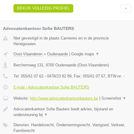
BEKIJK VOLLEDIG PROFIEL
Advocatenkantoor Sofie BAUTERS
Niet gevestigd in de plaats Carnieres en in de provincie
Henegouwen.
Oost-Vlaanderen
»
Oudenaarde
|
Google maps
▼
Berchemweg 131
,
9700
Oudenaarde
(
Oost-Vlaanderen
)
Tel:
055/61 07 62 - 0478/23 82 89
, Fax:
055/61 07 67
, BTW-nr:
-
E-mail › Advocatenkantoor Sofie BAUTERS
Website:
http://www.advocatenkantoorbauters.be
|
Screenshot
▼
Advocatenkantoor Sofie Bauters biedt advies, bijstand en
ondersteuning bij
▼
Diensten: Handelsrecht, Ondernemingsrecht, Vastgoed, Verkeer,
Familierecht