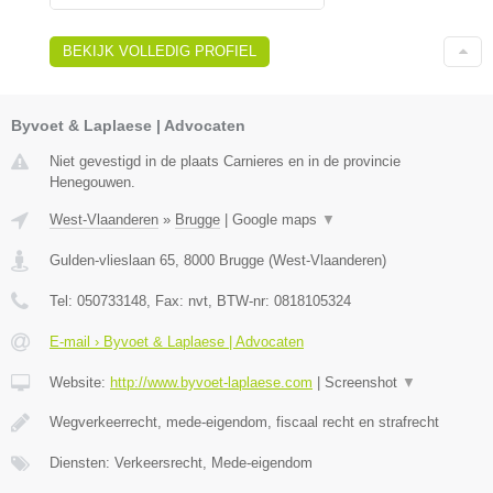
BEKIJK VOLLEDIG PROFIEL
Byvoet & Laplaese | Advocaten
Niet gevestigd in de plaats Carnieres en in de provincie
Henegouwen.
West-Vlaanderen
»
Brugge
|
Google maps
▼
Gulden-vlieslaan 65
,
8000
Brugge
(
West-Vlaanderen
)
Tel:
050733148
, Fax:
nvt
, BTW-nr:
0818105324
E-mail › Byvoet & Laplaese | Advocaten
Website:
http://www.byvoet-laplaese.com
|
Screenshot
▼
Wegverkeerrecht, mede-eigendom, fiscaal recht en strafrecht
Diensten: Verkeersrecht, Mede-eigendom