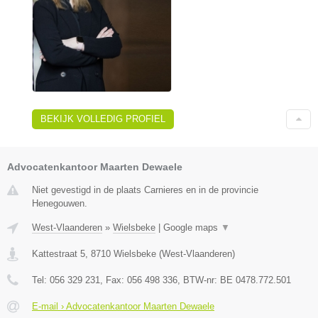
BEKIJK VOLLEDIG PROFIEL
Advocatenkantoor Maarten Dewaele
Niet gevestigd in de plaats Carnieres en in de provincie
Henegouwen.
West-Vlaanderen
»
Wielsbeke
|
Google maps
▼
Kattestraat 5
,
8710
Wielsbeke
(
West-Vlaanderen
)
Tel:
056 329 231
, Fax:
056 498 336
, BTW-nr:
BE 0478.772.501
E-mail › Advocatenkantoor Maarten Dewaele