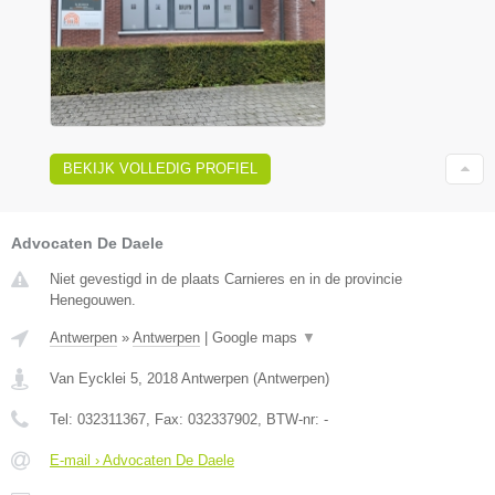
BEKIJK VOLLEDIG PROFIEL
Advocaten De Daele
Niet gevestigd in de plaats Carnieres en in de provincie
Henegouwen.
Antwerpen
»
Antwerpen
|
Google maps
▼
Van Eycklei 5
,
2018
Antwerpen
(
Antwerpen
)
Tel:
032311367
, Fax:
032337902
, BTW-nr:
-
E-mail › Advocaten De Daele