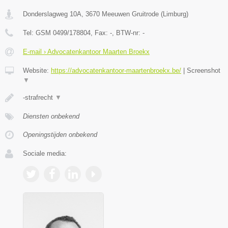
Donderslagweg 10A
,
3670
Meeuwen Gruitrode
(
Limburg
)
Tel:
GSM 0499/178804
, Fax:
-
, BTW-nr:
-
E-mail › Advocatenkantoor Maarten Broekx
Website:
https://advocatenkantoor-maartenbroekx.be/
|
Screenshot
▼
-strafrecht
▼
Diensten onbekend
Openingstijden onbekend
Sociale media: