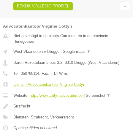
BEKIJK VOLLEDIG PROFIEL
Advocatenkantoor Virginie Cottyn
Niet gevestigd in de plaats Carnieres en in de provincie
Henegouwen.
West-Vlaanderen
»
Brugge
|
Google maps
▼
Baron Ruzettelaan 3 bus 3.2
,
8310
Brugge
(
West-Vlaanderen
)
Tel:
050788114
, Fax:
-
, BTW-nr:
-
E-mail › Advocatenkantoor Virginie Cottyn
Website:
http://www.cottynadvocaten.be
|
Screenshot
▼
Strafrecht
Diensten: Strafrecht, Verkeersrecht
Openingstijden onbekend