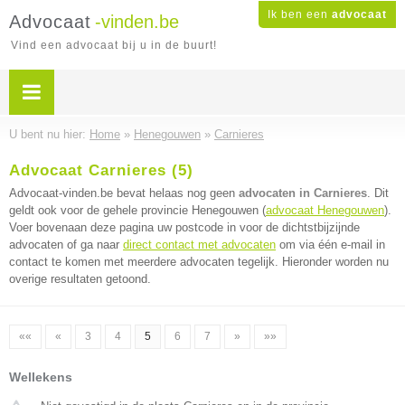
Ik ben een
advocaat
Advocaat
-vinden.be
Vind een advocaat bij u in de buurt!
U bent nu hier:
Home
»
Henegouwen
»
Carnieres
Advocaat Carnieres (5)
Advocaat-vinden.be bevat helaas nog geen
advocaten in Carnieres
. Dit
geldt ook voor de gehele provincie Henegouwen (
advocaat Henegouwen
).
Voer bovenaan deze pagina uw postcode in voor de dichtstbijzijnde
advocaten of ga naar
direct contact met advocaten
om via één e-mail in
contact te komen met meerdere advocaten tegelijk. Hieronder worden nu
overige resultaten getoond.
««
«
3
4
5
6
7
»
»»
Wellekens