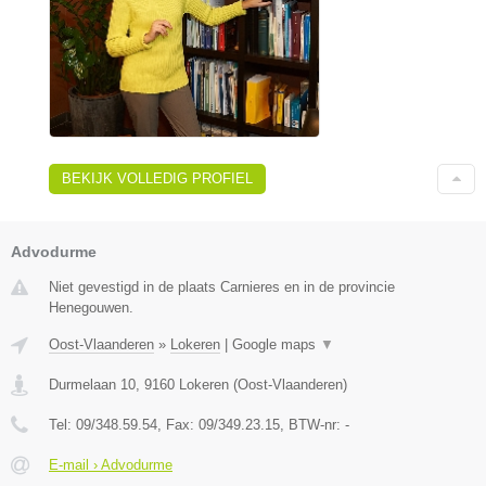
BEKIJK VOLLEDIG PROFIEL
Advodurme
Niet gevestigd in de plaats Carnieres en in de provincie
Henegouwen.
Oost-Vlaanderen
»
Lokeren
|
Google maps
▼
Durmelaan 10
,
9160
Lokeren
(
Oost-Vlaanderen
)
Tel:
09/348.59.54
, Fax:
09/349.23.15
, BTW-nr:
-
E-mail › Advodurme