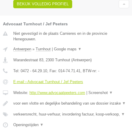
BEKIJK VOLLEDIG PROFIEL
Advocaat Turnhout / Jef Peeters
Niet gevestigd in de plaats Carnieres en in de provincie
Henegouwen.
Antwerpen
»
Turnhout
|
Google maps
▼
Warandestraat 83
,
2300
Turnhout
(
Antwerpen
)
Tel:
0472 - 64.29.10
, Fax:
014-74.71.41
, BTW-nr:
-
E-mail › Advocaat Turnhout / Jef Peeters
Website:
http://www.advocaatpeeters.com
|
Screenshot
▼
voor een vlotte en degelijke behandeling van uw dossier inzake
▼
verkeersrecht, huur-verhuur, invordering factuur, koop-verkoop,
▼
Openingstijden
▼