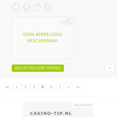
BEKIJK VOLLEDIG PROFIEL
««
«
3
4
5
6
7
»
»»