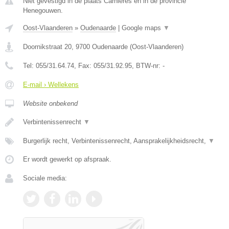
Niet gevestigd in de plaats Carnieres en in de provincie
Henegouwen.
Oost-Vlaanderen
»
Oudenaarde
|
Google maps
▼
Doornikstraat 20
,
9700
Oudenaarde
(
Oost-Vlaanderen
)
Tel:
055/31.64.74
, Fax:
055/31.92.95
, BTW-nr:
-
E-mail › Wellekens
Website onbekend
Verbintenissenrecht
▼
Burgerlijk recht, Verbintenissenrecht, Aansprakelijkheidsrecht,
▼
Er wordt gewerkt op afspraak.
Sociale media: