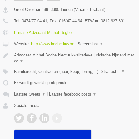
Groot Overlaar 188
,
3300
Tienen
(
Vlaams-Brabant
)
Tel:
0474/77.04.41
, Fax:
016/47.44.34
, BTW-nr:
​0812.627.891
E-mail › Advocaat Michel Boghe
Website:
http://www.boghe-law.be
|
Screenshot
▼
Advocaat Michel Boghe biedt u kwalitatieve juridische bijstand met
de
▼
Familierecht, Contracten (huur, koop, lening,...), Strafrecht,
▼
Er wordt gewerkt op afspraak.
Laatste tweets
▼
|
Laatste facebook posts
▼
Sociale media: