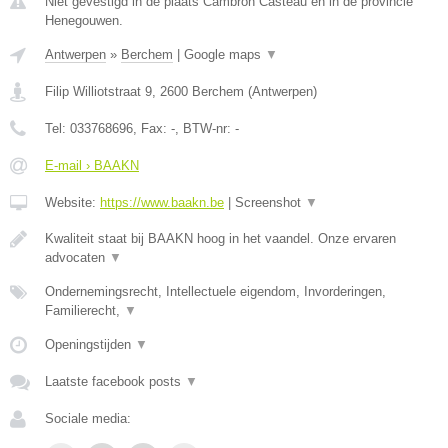
Niet gevestigd in de plaats Cambron Casteau en in de provincie
Henegouwen.
Antwerpen
»
Berchem
|
Google maps
▼
Filip Williotstraat 9
,
2600
Berchem
(
Antwerpen
)
Tel:
033768696
, Fax:
-
, BTW-nr:
-
E-mail › BAAKN
Website:
https://www.baakn.be
|
Screenshot
▼
Kwaliteit staat bij BAAKN hoog in het vaandel. Onze ervaren
advocaten
▼
Ondernemingsrecht, Intellectuele eigendom, Invorderingen,
Familierecht,
▼
Openingstijden
▼
Laatste facebook posts
▼
Sociale media: