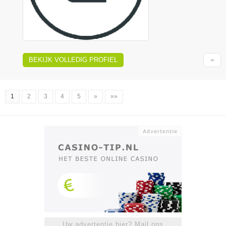
BEKIJK VOLLEDIG PROFIEL
1
2
3
4
5
»
»»
Uw advertentie hier? Mail ons