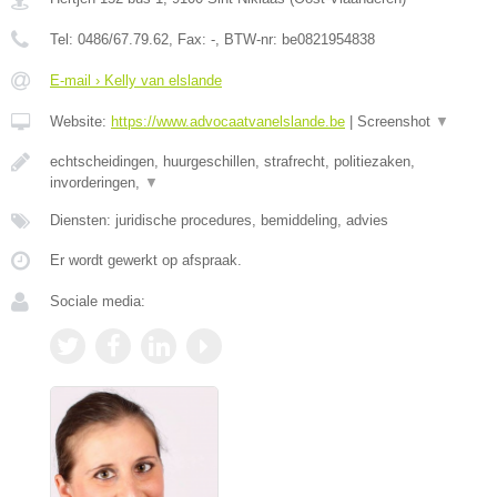
Tel:
0486/67.79.62
, Fax:
-
, BTW-nr:
be0821954838
E-mail › Kelly van elslande
Website:
https://www.advocaatvanelslande.be
|
Screenshot
▼
echtscheidingen, huurgeschillen, strafrecht, politiezaken,
invorderingen,
▼
Diensten: juridische procedures, bemiddeling, advies
Er wordt gewerkt op afspraak.
Sociale media: