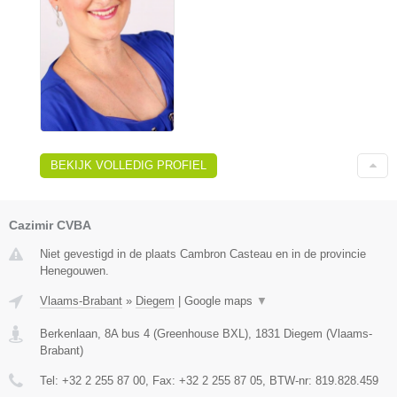
BEKIJK VOLLEDIG PROFIEL
Cazimir CVBA
Niet gevestigd in de plaats Cambron Casteau en in de provincie
Henegouwen.
Vlaams-Brabant
»
Diegem
|
Google maps
▼
Berkenlaan, 8A bus 4 (Greenhouse BXL)
,
1831
Diegem
(
Vlaams-
Brabant
)
Tel:
+32 2 255 87 00
, Fax:
+32 2 255 87 05
, BTW-nr:
819.828.459