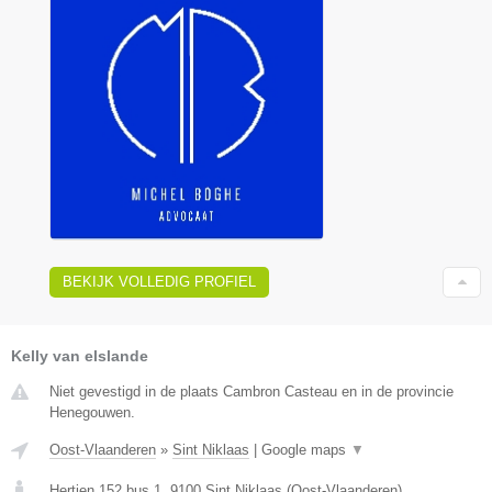
BEKIJK VOLLEDIG PROFIEL
Kelly van elslande
Niet gevestigd in de plaats Cambron Casteau en in de provincie
Henegouwen.
Oost-Vlaanderen
»
Sint Niklaas
|
Google maps
▼
Hertjen 152 bus 1
,
9100
Sint Niklaas
(
Oost-Vlaanderen
)