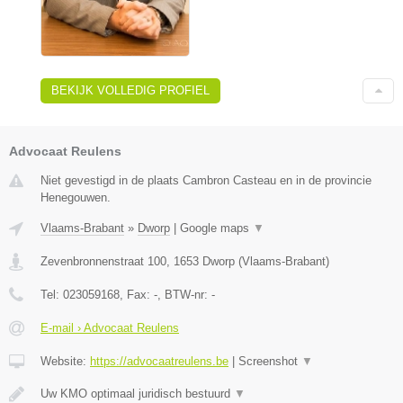
BEKIJK VOLLEDIG PROFIEL
Advocaat Reulens
Niet gevestigd in de plaats Cambron Casteau en in de provincie
Henegouwen.
Vlaams-Brabant
»
Dworp
|
Google maps
▼
Zevenbronnenstraat 100
,
1653
Dworp
(
Vlaams-Brabant
)
Tel:
023059168
, Fax:
-
, BTW-nr:
-
E-mail › Advocaat Reulens
Website:
https://advocaatreulens.be
|
Screenshot
▼
Uw KMO optimaal juridisch bestuurd
▼