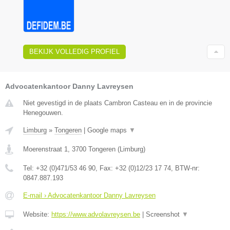
BEKIJK VOLLEDIG PROFIEL
Advocatenkantoor Danny Lavreysen
Niet gevestigd in de plaats Cambron Casteau en in de provincie
Henegouwen.
Limburg
»
Tongeren
|
Google maps
▼
Moerenstraat 1
,
3700
Tongeren
(
Limburg
)
Tel:
+32 (0)471/53 46 90
, Fax:
+32 (0)12/23 17 74
, BTW-nr:
0847.887.193
E-mail › Advocatenkantoor Danny Lavreysen
Website:
https://www.advolavreysen.be
|
Screenshot
▼