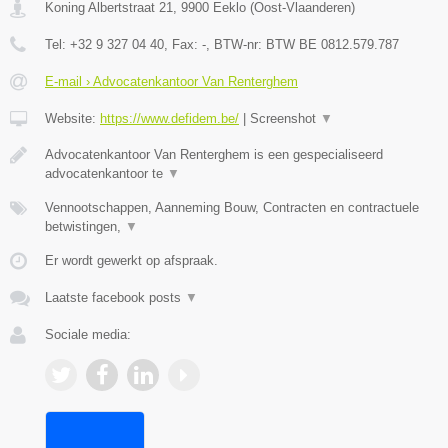
Koning Albertstraat 21
,
9900
Eeklo
(
Oost-Vlaanderen
)
Tel:
+32 9 327 04 40
, Fax:
-
, BTW-nr:
BTW BE 0812.579.787
E-mail › Advocatenkantoor Van Renterghem
Website:
https://www.defidem.be/
|
Screenshot
▼
Advocatenkantoor Van Renterghem is een gespecialiseerd
advocatenkantoor te
▼
Vennootschappen, Aanneming Bouw, Contracten en contractuele
betwistingen,
▼
Er wordt gewerkt op afspraak.
Laatste facebook posts
▼
Sociale media: