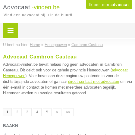
Ik ben een
advocaat
Advocaat
-vinden.be
Vind een advocaat bij u in de buurt!
U bent nu hier:
Home
»
Henegouwen
»
Cambron Casteau
Advocaat Cambron Casteau
Advocaat-vinden.be bevat helaas nog geen
advocaten in Cambron
Casteau
. Dit geldt ook voor de gehele provincie Henegouwen (
advocaat
Henegouwen
). Voer bovenaan deze pagina uw postcode in voor de
dichtstbijzijnde advocaten of ga naar
direct contact met advocaten
om via
één e-mail in contact te komen met meerdere advocaten tegelijk.
Hieronder worden nu overige resultaten getoond.
1
2
3
4
5
»
»»
BAAKN