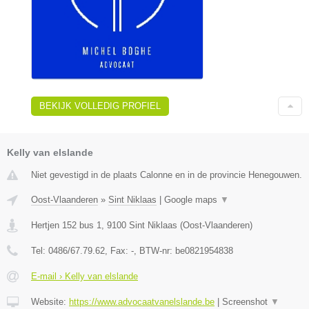
BEKIJK VOLLEDIG PROFIEL
Kelly van elslande
Niet gevestigd in de plaats Calonne en in de provincie Henegouwen.
Oost-Vlaanderen
»
Sint Niklaas
|
Google maps
▼
Hertjen 152 bus 1
,
9100
Sint Niklaas
(
Oost-Vlaanderen
)
Tel:
0486/67.79.62
, Fax:
-
, BTW-nr:
be0821954838
E-mail › Kelly van elslande
Website:
https://www.advocaatvanelslande.be
|
Screenshot
▼