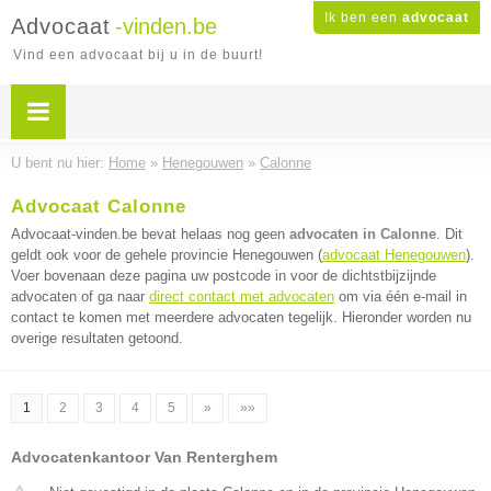
Ik ben een
advocaat
Advocaat
-vinden.be
Vind een advocaat bij u in de buurt!
U bent nu hier:
Home
»
Henegouwen
»
Calonne
Advocaat Calonne
Advocaat-vinden.be bevat helaas nog geen
advocaten in Calonne
. Dit
geldt ook voor de gehele provincie Henegouwen (
advocaat Henegouwen
).
Voer bovenaan deze pagina uw postcode in voor de dichtstbijzijnde
advocaten of ga naar
direct contact met advocaten
om via één e-mail in
contact te komen met meerdere advocaten tegelijk. Hieronder worden nu
overige resultaten getoond.
1
2
3
4
5
»
»»
Advocatenkantoor Van Renterghem