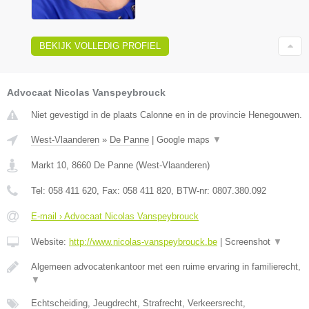
BEKIJK VOLLEDIG PROFIEL
Advocaat Nicolas Vanspeybrouck
Niet gevestigd in de plaats Calonne en in de provincie Henegouwen.
West-Vlaanderen
»
De Panne
|
Google maps
▼
Markt 10
,
8660
De Panne
(
West-Vlaanderen
)
Tel:
058 411 620
, Fax:
058 411 820
, BTW-nr:
0807.380.092
E-mail › Advocaat Nicolas Vanspeybrouck
Website:
http://www.nicolas-vanspeybrouck.be
|
Screenshot
▼
Algemeen advocatenkantoor met een ruime ervaring in familierecht,
▼
Echtscheiding, Jeugdrecht, Strafrecht, Verkeersrecht,