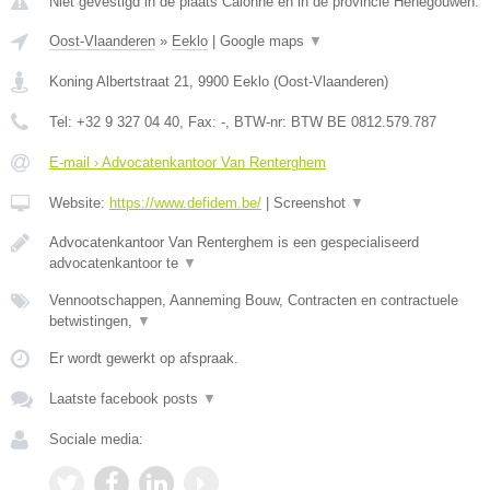
Niet gevestigd in de plaats Calonne en in de provincie Henegouwen.
Oost-Vlaanderen
»
Eeklo
|
Google maps
▼
Koning Albertstraat 21
,
9900
Eeklo
(
Oost-Vlaanderen
)
Tel:
+32 9 327 04 40
, Fax:
-
, BTW-nr:
BTW BE 0812.579.787
E-mail › Advocatenkantoor Van Renterghem
Website:
https://www.defidem.be/
|
Screenshot
▼
Advocatenkantoor Van Renterghem is een gespecialiseerd
advocatenkantoor te
▼
Vennootschappen, Aanneming Bouw, Contracten en contractuele
betwistingen,
▼
Er wordt gewerkt op afspraak.
Laatste facebook posts
▼
Sociale media: