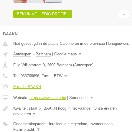
BEKIJK VOLLEDIG PROFIEL
BAAKN
Niet gevestigd in de plaats Calonne en in de provincie Henegouwen.
Antwerpen
»
Berchem
|
Google maps
▼
Filip Williotstraat 9
,
2600
Berchem
(
Antwerpen
)
Tel:
033768696
, Fax:
-
, BTW-nr:
-
E-mail › BAAKN
Website:
https://www.baakn.be
|
Screenshot
▼
Kwaliteit staat bij BAAKN hoog in het vaandel. Onze ervaren
advocaten
▼
Ondernemingsrecht, Intellectuele eigendom, Invorderingen,
Familierecht,
▼