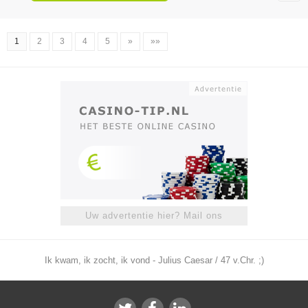
1
2
3
4
5
»
»»
Uw advertentie hier? Mail ons
Ik kwam, ik zocht, ik vond - Julius Caesar / 47 v.Chr. ;)