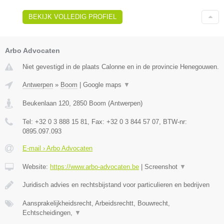
BEKIJK VOLLEDIG PROFIEL
Arbo Advocaten
Niet gevestigd in de plaats Calonne en in de provincie Henegouwen.
Antwerpen
»
Boom
|
Google maps
▼
Beukenlaan 120
,
2850
Boom
(
Antwerpen
)
Tel:
+32 0 3 888 15 81
, Fax:
+32 0 3 844 57 07
, BTW-nr:
0895.097.093
E-mail › Arbo Advocaten
Website:
https://www.arbo-advocaten.be
|
Screenshot
▼
Juridisch advies en rechtsbijstand voor particulieren en bedrijven
Aansprakelijkheidsrecht, Arbeidsrechtt, Bouwrecht,
Echtscheidingen,
▼