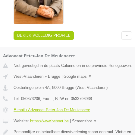
BEKIJK VOLLEDIG PROFIEL
Advocaat Peter-Jan De Meulenaere
Niet gevestigd in de plaats Calonne en in de provincie Henegouwen.
West-Vlaanderen
»
Brugge
|
Google maps
▼
Oosterlingenplein 4A
,
8000
Brugge
(
West-Vlaanderen
)
Tel:
050673206
, Fax:
-
, BTW-nr:
0533796938
E-mail › Advocaat Peter-Jan De Meulenaere
Website:
https://www.beboet.be
|
Screenshot
▼
Persoonlijke en betaalbare dienstverlening staan centraal. Vlotte en