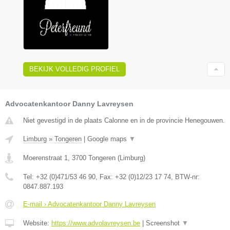
BEKIJK VOLLEDIG PROFIEL
Advocatenkantoor Danny Lavreysen
Niet gevestigd in de plaats Calonne en in de provincie Henegouwen.
Limburg
»
Tongeren
|
Google maps
▼
Moerenstraat 1
,
3700
Tongeren
(
Limburg
)
Tel:
+32 (0)471/53 46 90
, Fax:
+32 (0)12/23 17 74
, BTW-nr:
0847.887.193
E-mail › Advocatenkantoor Danny Lavreysen
Website:
https://www.advolavreysen.be
|
Screenshot
▼