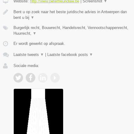
Website:
http://www.peterfreundlaw.be
|
Screenshot
▼
Bent u op zoek naar het beste juridische advies in Antwerpen dan
bent u bij
▼
Burgerlijk recht, Bouwrecht, Handelsrecht, Vennootschappenrecht,
Huurrecht,
▼
Er wordt gewerkt op afspraak.
Laatste tweets
▼
|
Laatste facebook posts
▼
Sociale media: