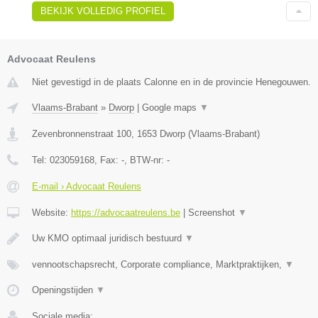
BEKIJK VOLLEDIG PROFIEL
Advocaat Reulens
Niet gevestigd in de plaats Calonne en in de provincie Henegouwen.
Vlaams-Brabant
»
Dworp
|
Google maps
▼
Zevenbronnenstraat 100
,
1653
Dworp
(
Vlaams-Brabant
)
Tel:
023059168
, Fax:
-
, BTW-nr:
-
E-mail › Advocaat Reulens
Website:
https://advocaatreulens.be
|
Screenshot
▼
Uw KMO optimaal juridisch bestuurd
▼
vennootschapsrecht, Corporate compliance, Marktpraktijken,
▼
Openingstijden
▼
Sociale media: