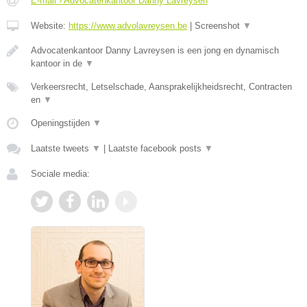
E-mail › Advocatenkantoor Danny Lavreysen
Website:
https://www.advolavreysen.be
|
Screenshot
▼
Advocatenkantoor Danny Lavreysen is een jong en dynamisch
kantoor in de
▼
Verkeersrecht, Letselschade, Aansprakelijkheidsrecht, Contracten
en
▼
Openingstijden
▼
Laatste tweets
▼
|
Laatste facebook posts
▼
Sociale media: