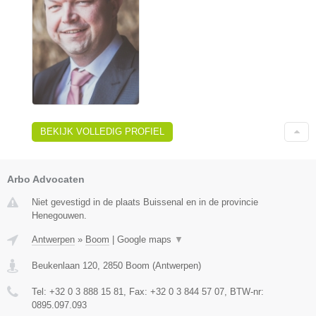
BEKIJK VOLLEDIG PROFIEL
Arbo Advocaten
Niet gevestigd in de plaats Buissenal en in de provincie
Henegouwen.
Antwerpen
»
Boom
|
Google maps
▼
Beukenlaan 120
,
2850
Boom
(
Antwerpen
)
Tel:
+32 0 3 888 15 81
, Fax:
+32 0 3 844 57 07
, BTW-nr:
0895.097.093