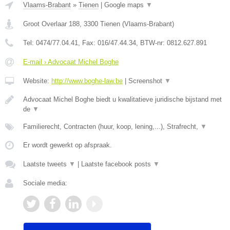
Vlaams-Brabant
»
Tienen
|
Google maps
▼
Groot Overlaar 188
,
3300
Tienen
(
Vlaams-Brabant
)
Tel:
0474/77.04.41
, Fax:
016/47.44.34
, BTW-nr:
​0812.627.891
E-mail › Advocaat Michel Boghe
Website:
http://www.boghe-law.be
|
Screenshot
▼
Advocaat Michel Boghe biedt u kwalitatieve juridische bijstand met
de
▼
Familierecht, Contracten (huur, koop, lening,...), Strafrecht,
▼
Er wordt gewerkt op afspraak.
Laatste tweets
▼
|
Laatste facebook posts
▼
Sociale media: