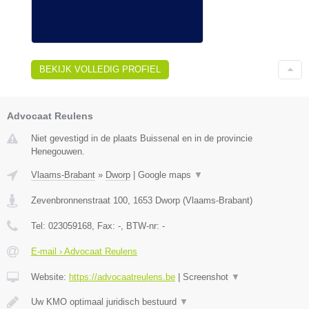
BEKIJK VOLLEDIG PROFIEL
Advocaat Reulens
Niet gevestigd in de plaats Buissenal en in de provincie
Henegouwen.
Vlaams-Brabant
»
Dworp
|
Google maps
▼
Zevenbronnenstraat 100
,
1653
Dworp
(
Vlaams-Brabant
)
Tel:
023059168
, Fax:
-
, BTW-nr:
-
E-mail › Advocaat Reulens
Website:
https://advocaatreulens.be
|
Screenshot
▼
Uw KMO optimaal juridisch bestuurd
▼