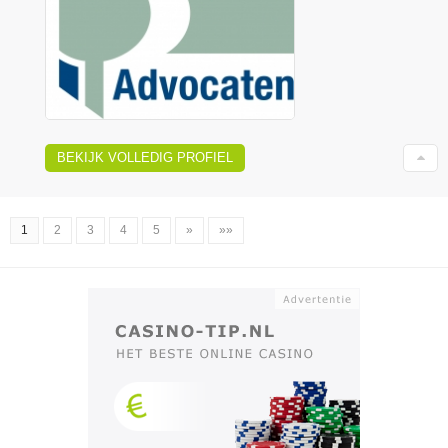
BEKIJK VOLLEDIG PROFIEL
1
2
3
4
5
»
»»