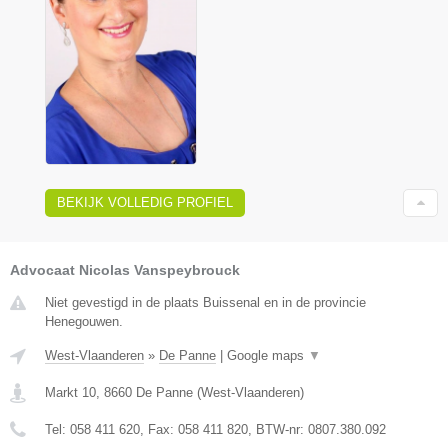
BEKIJK VOLLEDIG PROFIEL
Advocaat Nicolas Vanspeybrouck
Niet gevestigd in de plaats Buissenal en in de provincie
Henegouwen.
West-Vlaanderen
»
De Panne
|
Google maps
▼
Markt 10
,
8660
De Panne
(
West-Vlaanderen
)
Tel:
058 411 620
, Fax:
058 411 820
, BTW-nr:
0807.380.092