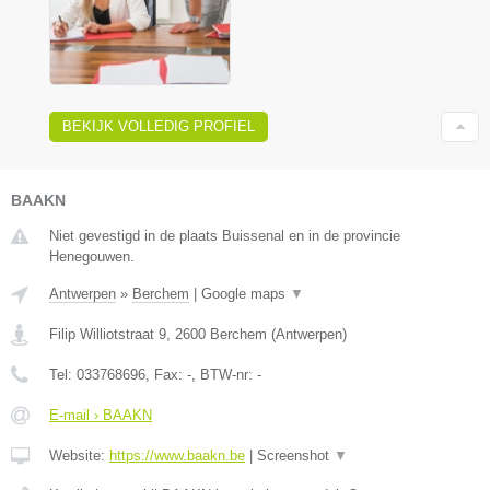
BEKIJK VOLLEDIG PROFIEL
BAAKN
Niet gevestigd in de plaats Buissenal en in de provincie
Henegouwen.
Antwerpen
»
Berchem
|
Google maps
▼
Filip Williotstraat 9
,
2600
Berchem
(
Antwerpen
)
Tel:
033768696
, Fax:
-
, BTW-nr:
-
E-mail › BAAKN
Website:
https://www.baakn.be
|
Screenshot
▼