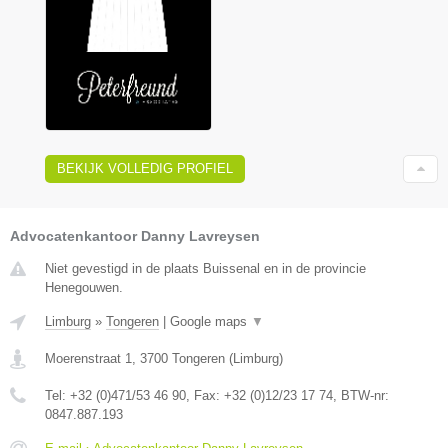
BEKIJK VOLLEDIG PROFIEL
Advocatenkantoor Danny Lavreysen
Niet gevestigd in de plaats Buissenal en in de provincie
Henegouwen.
Limburg
»
Tongeren
|
Google maps
▼
Moerenstraat 1
,
3700
Tongeren
(
Limburg
)
Tel:
+32 (0)471/53 46 90
, Fax:
+32 (0)12/23 17 74
, BTW-nr:
0847.887.193