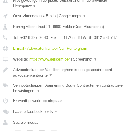
Niet gevestigd in de plaats Buissenal en in de provincie
Henegouwen.
Oost-Vlaanderen
»
Eeklo
|
Google maps
▼
Koning Albertstraat 21
,
9900
Eeklo
(
Oost-Vlaanderen
)
Tel:
+32 9 327 04 40
, Fax:
-
, BTW-nr:
BTW BE 0812.579.787
E-mail › Advocatenkantoor Van Renterghem
Website:
https://www.defidem.be/
|
Screenshot
▼
Advocatenkantoor Van Renterghem is een gespecialiseerd
advocatenkantoor te
▼
Vennootschappen, Aanneming Bouw, Contracten en contractuele
betwistingen,
▼
Er wordt gewerkt op afspraak.
Laatste facebook posts
▼
Sociale media: