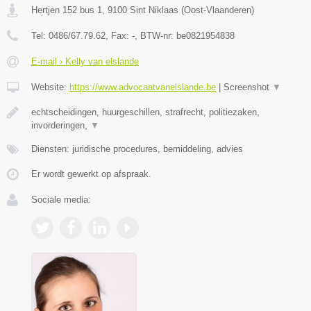
Hertjen 152 bus 1
,
9100
Sint Niklaas
(
Oost-Vlaanderen
)
Tel:
0486/67.79.62
, Fax:
-
, BTW-nr:
be0821954838
E-mail › Kelly van elslande
Website:
https://www.advocaatvanelslande.be
|
Screenshot
▼
echtscheidingen, huurgeschillen, strafrecht, politiezaken,
invorderingen,
▼
Diensten: juridische procedures, bemiddeling, advies
Er wordt gewerkt op afspraak.
Sociale media: