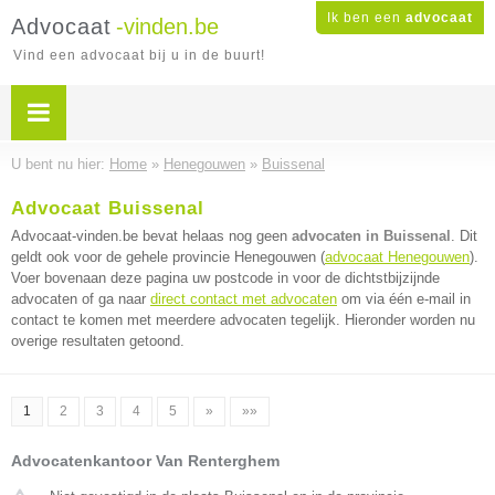
Ik ben een
advocaat
Advocaat
-vinden.be
Vind een advocaat bij u in de buurt!
U bent nu hier:
Home
»
Henegouwen
»
Buissenal
Advocaat Buissenal
Advocaat-vinden.be bevat helaas nog geen
advocaten in Buissenal
. Dit
geldt ook voor de gehele provincie Henegouwen (
advocaat Henegouwen
).
Voer bovenaan deze pagina uw postcode in voor de dichtstbijzijnde
advocaten of ga naar
direct contact met advocaten
om via één e-mail in
contact te komen met meerdere advocaten tegelijk. Hieronder worden nu
overige resultaten getoond.
1
2
3
4
5
»
»»
Advocatenkantoor Van Renterghem