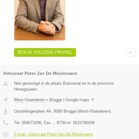
BEKIJK VOLLEDIG PROFIEL
Advocaat Peter-Jan De Meulenaere
Niet gevestigd in de plaats Buissenal en in de provincie
Henegouwen.
West-Vlaanderen
»
Brugge
|
Google maps
▼
Oosterlingenplein 4A
,
8000
Brugge
(
West-Vlaanderen
)
Tel:
050673206
, Fax:
-
, BTW-nr:
0533796938
E-mail › Advocaat Peter-Jan De Meulenaere