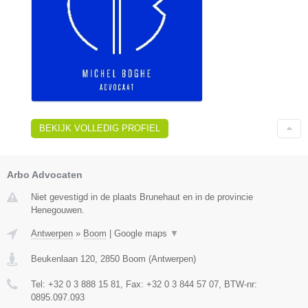
BEKIJK VOLLEDIG PROFIEL
Arbo Advocaten
Niet gevestigd in de plaats Brunehaut en in de provincie
Henegouwen.
Antwerpen
»
Boom
|
Google maps
▼
Beukenlaan 120
,
2850
Boom
(
Antwerpen
)
Tel:
+32 0 3 888 15 81
, Fax:
+32 0 3 844 57 07
, BTW-nr:
0895.097.093