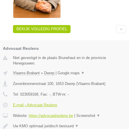
BEKIJK VOLLEDIG PROFIEL
Advocaat Reulens
Niet gevestigd in de plaats Brunehaut en in de provincie
Henegouwen.
Vlaams-Brabant
»
Dworp
|
Google maps
▼
Zevenbronnenstraat 100
,
1653
Dworp
(
Vlaams-Brabant
)
Tel:
023059168
, Fax:
-
, BTW-nr:
-
E-mail › Advocaat Reulens
Website:
https://advocaatreulens.be
|
Screenshot
▼
Uw KMO optimaal juridisch bestuurd
▼