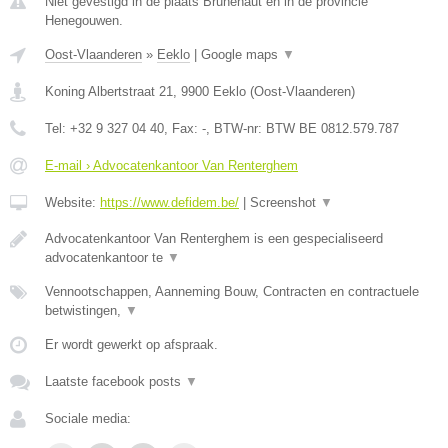
Niet gevestigd in de plaats Brunehaut en in de provincie
Henegouwen.
Oost-Vlaanderen
»
Eeklo
|
Google maps
▼
Koning Albertstraat 21
,
9900
Eeklo
(
Oost-Vlaanderen
)
Tel:
+32 9 327 04 40
, Fax:
-
, BTW-nr:
BTW BE 0812.579.787
E-mail › Advocatenkantoor Van Renterghem
Website:
https://www.defidem.be/
|
Screenshot
▼
Advocatenkantoor Van Renterghem is een gespecialiseerd
advocatenkantoor te
▼
Vennootschappen, Aanneming Bouw, Contracten en contractuele
betwistingen,
▼
Er wordt gewerkt op afspraak.
Laatste facebook posts
▼
Sociale media: