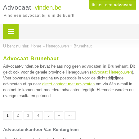
Ik ben een
advocaat
Advocaat
-vinden.be
Vind een advocaat bij u in de buurt!
U bent nu hier:
Home
»
Henegouwen
»
Brunehaut
Advocaat Brunehaut
Advocaat-vinden.be bevat helaas nog geen
advocaten in Brunehaut
. Dit
geldt ook voor de gehele provincie Henegouwen (
advocaat Henegouwen
).
Voer bovenaan deze pagina uw postcode in voor de dichtstbijzijnde
advocaten of ga naar
direct contact met advocaten
om via één e-mail in
contact te komen met meerdere advocaten tegelijk. Hieronder worden nu
overige resultaten getoond.
1
2
3
4
5
»
»»
Advocatenkantoor Van Renterghem