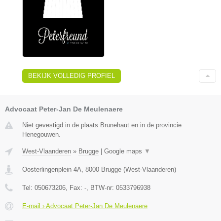
BEKIJK VOLLEDIG PROFIEL
Advocaat Peter-Jan De Meulenaere
Niet gevestigd in de plaats Brunehaut en in de provincie
Henegouwen.
West-Vlaanderen
»
Brugge
|
Google maps
▼
Oosterlingenplein 4A
,
8000
Brugge
(
West-Vlaanderen
)
Tel:
050673206
, Fax:
-
, BTW-nr:
0533796938
E-mail › Advocaat Peter-Jan De Meulenaere