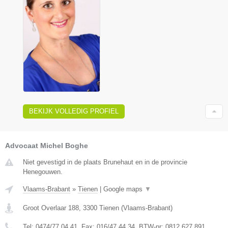
BEKIJK VOLLEDIG PROFIEL
Advocaat Michel Boghe
Niet gevestigd in de plaats Brunehaut en in de provincie
Henegouwen.
Vlaams-Brabant
»
Tienen
|
Google maps
▼
Groot Overlaar 188
,
3300
Tienen
(
Vlaams-Brabant
)
Tel:
0474/77.04.41
, Fax:
016/47.44.34
, BTW-nr:
​0812.627.891