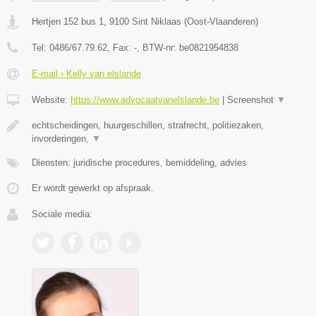
Hertjen 152 bus 1
,
9100
Sint Niklaas
(
Oost-Vlaanderen
)
Tel:
0486/67.79.62
, Fax:
-
, BTW-nr:
be0821954838
E-mail › Kelly van elslande
Website:
https://www.advocaatvanelslande.be
|
Screenshot
▼
echtscheidingen, huurgeschillen, strafrecht, politiezaken,
invorderingen,
▼
Diensten: juridische procedures, bemiddeling, advies
Er wordt gewerkt op afspraak.
Sociale media: