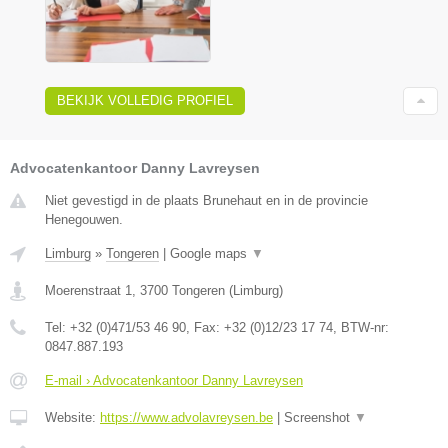
BEKIJK VOLLEDIG PROFIEL
Advocatenkantoor Danny Lavreysen
Niet gevestigd in de plaats Brunehaut en in de provincie
Henegouwen.
Limburg
»
Tongeren
|
Google maps
▼
Moerenstraat 1
,
3700
Tongeren
(
Limburg
)
Tel:
+32 (0)471/53 46 90
, Fax:
+32 (0)12/23 17 74
, BTW-nr:
0847.887.193
E-mail › Advocatenkantoor Danny Lavreysen
Website:
https://www.advolavreysen.be
|
Screenshot
▼