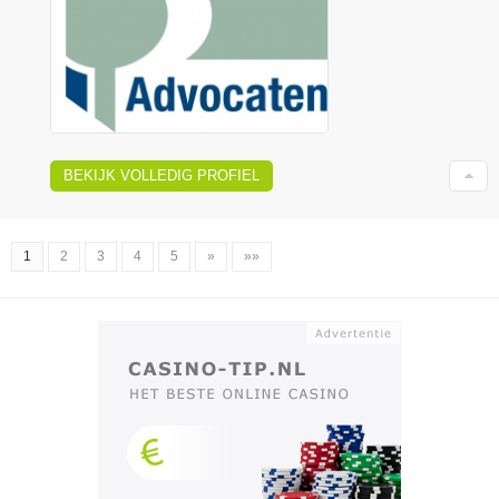
BEKIJK VOLLEDIG PROFIEL
1
2
3
4
5
»
»»