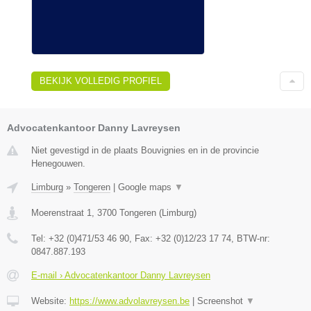
BEKIJK VOLLEDIG PROFIEL
Advocatenkantoor Danny Lavreysen
Niet gevestigd in de plaats Bouvignies en in de provincie
Henegouwen.
Limburg
»
Tongeren
|
Google maps
▼
Moerenstraat 1
,
3700
Tongeren
(
Limburg
)
Tel:
+32 (0)471/53 46 90
, Fax:
+32 (0)12/23 17 74
, BTW-nr:
0847.887.193
E-mail › Advocatenkantoor Danny Lavreysen
Website:
https://www.advolavreysen.be
|
Screenshot
▼