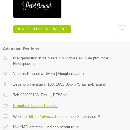
BEKIJK VOLLEDIG PROFIEL
Advocaat Reulens
Niet gevestigd in de plaats Bouvignies en in de provincie
Henegouwen.
Vlaams-Brabant
»
Dworp
|
Google maps
▼
Zevenbronnenstraat 100
,
1653
Dworp
(
Vlaams-Brabant
)
Tel:
023059168
, Fax:
-
, BTW-nr:
-
E-mail › Advocaat Reulens
Website:
https://advocaatreulens.be
|
Screenshot
▼
Uw KMO optimaal juridisch bestuurd
▼