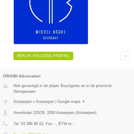
BEKIJK VOLLEDIG PROFIEL
ORAIBI Advocaten
Niet gevestigd in de plaats Bouvignies en in de provincie
Henegouwen.
Antwerpen
»
Antwerpen
|
Google maps
▼
Amerikalei 220/28
,
2000
Antwerpen
(
Antwerpen
)
Tel:
03 386 90 52
, Fax:
-
, BTW-nr:
-