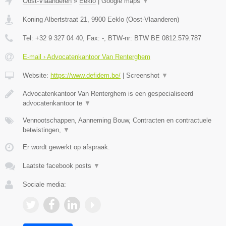
Oost-Vlaanderen
»
Eeklo
|
Google maps
▼
Koning Albertstraat 21
,
9900
Eeklo
(
Oost-Vlaanderen
)
Tel:
+32 9 327 04 40
, Fax:
-
, BTW-nr:
BTW BE 0812.579.787
E-mail › Advocatenkantoor Van Renterghem
Website:
https://www.defidem.be/
|
Screenshot
▼
Advocatenkantoor Van Renterghem is een gespecialiseerd
advocatenkantoor te
▼
Vennootschappen, Aanneming Bouw, Contracten en contractuele
betwistingen,
▼
Er wordt gewerkt op afspraak.
Laatste facebook posts
▼
Sociale media: