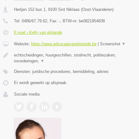
Hertjen 152 bus 1
,
9100
Sint Niklaas
(
Oost-Vlaanderen
)
Tel:
0486/67.79.62
, Fax:
-
, BTW-nr:
be0821954838
E-mail › Kelly van elslande
Website:
https://www.advocaatvanelslande.be
|
Screenshot
▼
echtscheidingen, huurgeschillen, strafrecht, politiezaken,
invorderingen,
▼
Diensten: juridische procedures, bemiddeling, advies
Er wordt gewerkt op afspraak.
Sociale media: