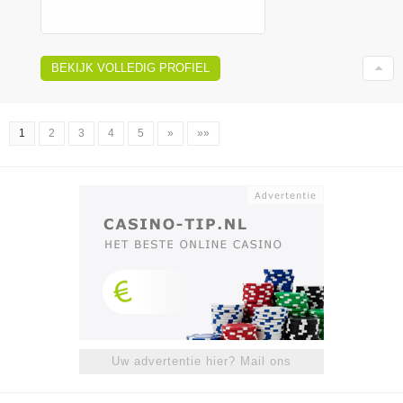
BEKIJK VOLLEDIG PROFIEL
1
2
3
4
5
»
»»
Uw advertentie hier? Mail ons