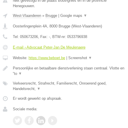
Niet gevestigd in de plaats Bouvignies en in de provincie
Henegouwen.
West-Vlaanderen
»
Brugge
|
Google maps
▼
Oosterlingenplein 4A
,
8000
Brugge
(
West-Vlaanderen
)
Tel:
050673206
, Fax:
-
, BTW-nr:
0533796938
E-mail › Advocaat Peter-Jan De Meulenaere
Website:
https://www.beboet.be
|
Screenshot
▼
Persoonlijke en betaalbare dienstverlening staan centraal. Vlotte en
“to
▼
Verkeersrecht, Strafrecht, Familierecht, Onroerend goed,
Handelsrecht,
▼
Er wordt gewerkt op afspraak.
Sociale media: