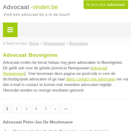
Ik ben een
advocaat
Advocaat
-vinden.be
Vind een advocaat bij u in de buurt!
U bent nu hier:
Home
»
Henegouwen
»
Bouvignies
Advocaat Bouvignies
Advocaat-vinden.be bevat helaas nog geen
advocaten in Bouvignies
.
Dit geldt ook voor de gehele provincie Henegouwen (
advocaat
Henegouwen
). Voer bovenaan deze pagina uw postcode in voor de
dichtstbijzijnde advocaten of ga naar
direct contact met advocaten
om via
één e-mail in contact te komen met meerdere advocaten tegelijk.
Hieronder worden nu overige resultaten getoond.
1
2
3
4
5
»
»»
Advocaat Peter-Jan De Meulenaere