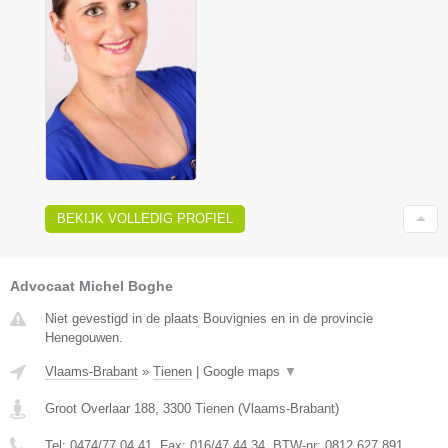
BEKIJK VOLLEDIG PROFIEL
Advocaat Michel Boghe
Niet gevestigd in de plaats Bouvignies en in de provincie
Henegouwen.
Vlaams-Brabant
»
Tienen
|
Google maps
▼
Groot Overlaar 188
,
3300
Tienen
(
Vlaams-Brabant
)
Tel:
0474/77.04.41
, Fax:
016/47.44.34
, BTW-nr:
​0812.627.891