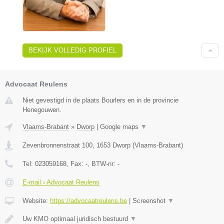
BEKIJK VOLLEDIG PROFIEL
Advocaat Reulens
Niet gevestigd in de plaats Bourlers en in de provincie
Henegouwen.
Vlaams-Brabant
»
Dworp
|
Google maps
▼
Zevenbronnenstraat 100
,
1653
Dworp
(
Vlaams-Brabant
)
Tel:
023059168
, Fax:
-
, BTW-nr:
-
E-mail › Advocaat Reulens
Website:
https://advocaatreulens.be
|
Screenshot
▼
Uw KMO optimaal juridisch bestuurd
▼