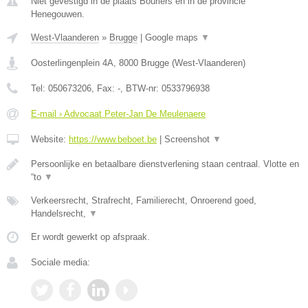
Niet gevestigd in de plaats Bourlers en in de provincie
Henegouwen.
West-Vlaanderen
»
Brugge
|
Google maps
▼
Oosterlingenplein 4A
,
8000
Brugge
(
West-Vlaanderen
)
Tel:
050673206
, Fax:
-
, BTW-nr:
0533796938
E-mail › Advocaat Peter-Jan De Meulenaere
Website:
https://www.beboet.be
|
Screenshot
▼
Persoonlijke en betaalbare dienstverlening staan centraal. Vlotte en
“to
▼
Verkeersrecht, Strafrecht, Familierecht, Onroerend goed,
Handelsrecht,
▼
Er wordt gewerkt op afspraak.
Sociale media: