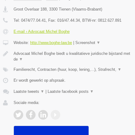
Groot Overlaar 188
,
3300
Tienen
(
Vlaams-Brabant
)
Tel:
0474/77.04.41
, Fax:
016/47.44.34
, BTW-nr:
​0812.627.891
E-mail › Advocaat Michel Boghe
Website:
http://www.boghe-law.be
|
Screenshot
▼
Advocaat Michel Boghe biedt u kwalitatieve juridische bijstand met
de
▼
Familierecht, Contracten (huur, koop, lening,...), Strafrecht,
▼
Er wordt gewerkt op afspraak.
Laatste tweets
▼
|
Laatste facebook posts
▼
Sociale media: