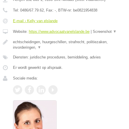
Tel:
0486/67.79.62
, Fax:
-
, BTW-nr:
be0821954838
E-mail › Kelly van elslande
Website:
https://www.advocaatvanelslande.be
|
Screenshot
▼
echtscheidingen, huurgeschillen, strafrecht, politiezaken,
invorderingen,
▼
Diensten: juridische procedures, bemiddeling, advies
Er wordt gewerkt op afspraak.
Sociale media: