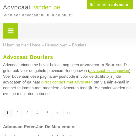
Ik ben een
advocaat
Advocaat
-vinden.be
Vind een advocaat bij u in de buurt!
U bent nu hier:
Home
»
Henegouwen
»
Bourlers
Advocaat Bourlers
Advocaat-vinden.be bevat helaas nog geen
advocaten in Bourlers
. Dit
geldt ook voor de gehele provincie Henegouwen (
advocaat Henegouwen
).
Voer bovenaan deze pagina uw postcode in voor de dichtstbijzijnde
advocaten of ga naar
direct contact met advocaten
om via één e-mail in
contact te komen met meerdere advocaten tegelijk. Hieronder worden nu
overige resultaten getoond.
1
2
3
4
5
»
»»
Advocaat Peter-Jan De Meulenaere