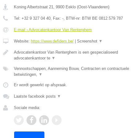
Koning Albertstraat 21
,
9900
Eeklo
(
Oost-Vlaanderen
)
Tel:
+32 9 327 04 40
, Fax:
-
, BTW-nr:
BTW BE 0812.579.787
E-mail › Advocatenkantoor Van Renterghem
Website:
https://www.defidem.be/
|
Screenshot
▼
Advocatenkantoor Van Renterghem is een gespecialiseerd
advocatenkantoor te
▼
Vennootschappen, Aanneming Bouw, Contracten en contractuele
betwistingen,
▼
Er wordt gewerkt op afspraak.
Laatste facebook posts
▼
Sociale media: