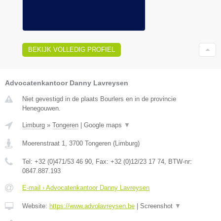
BEKIJK VOLLEDIG PROFIEL
Advocatenkantoor Danny Lavreysen
Niet gevestigd in de plaats Bourlers en in de provincie
Henegouwen.
Limburg
»
Tongeren
|
Google maps
▼
Moerenstraat 1
,
3700
Tongeren
(
Limburg
)
Tel:
+32 (0)471/53 46 90
, Fax:
+32 (0)12/23 17 74
, BTW-nr:
0847.887.193
E-mail › Advocatenkantoor Danny Lavreysen
Website:
https://www.advolavreysen.be
|
Screenshot
▼