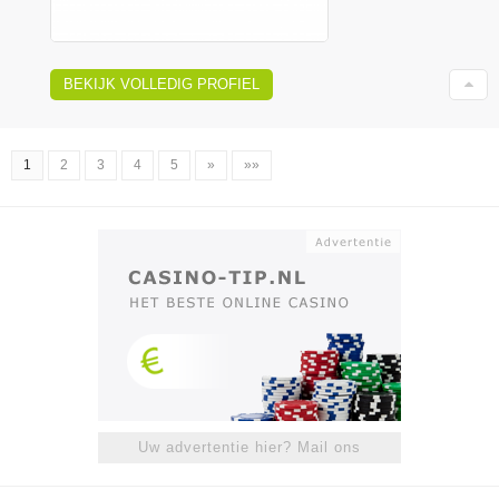
BEKIJK VOLLEDIG PROFIEL
1
2
3
4
5
»
»»
Uw advertentie hier? Mail ons