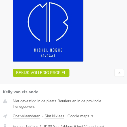
BEKIJK VOLLEDIG PROFIEL
Kelly van elslande
Niet gevestigd in de plaats Bourlers en in de provincie
Henegouwen.
Oost-Vlaanderen
»
Sint Niklaas
|
Google maps
▼
Hertjen 152 bus 1
,
9100
Sint Niklaas
(
Oost-Vlaanderen
)