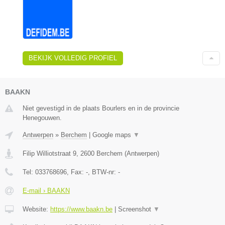
BEKIJK VOLLEDIG PROFIEL
BAAKN
Niet gevestigd in de plaats Bourlers en in de provincie
Henegouwen.
Antwerpen
»
Berchem
|
Google maps
▼
Filip Williotstraat 9
,
2600
Berchem
(
Antwerpen
)
Tel:
033768696
, Fax:
-
, BTW-nr:
-
E-mail › BAAKN
Website:
https://www.baakn.be
|
Screenshot
▼