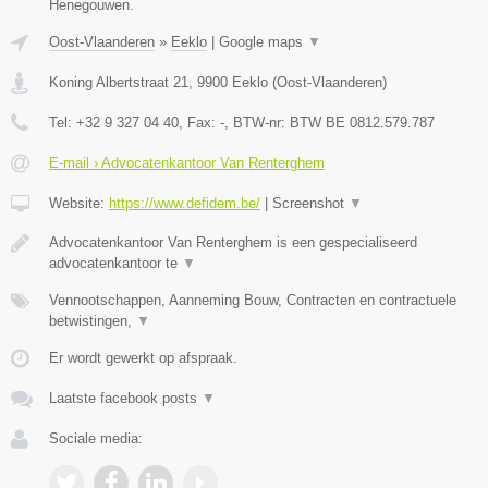
Henegouwen.
Oost-Vlaanderen
»
Eeklo
|
Google maps
▼
Koning Albertstraat 21
,
9900
Eeklo
(
Oost-Vlaanderen
)
Tel:
+32 9 327 04 40
, Fax:
-
, BTW-nr:
BTW BE 0812.579.787
E-mail › Advocatenkantoor Van Renterghem
Website:
https://www.defidem.be/
|
Screenshot
▼
Advocatenkantoor Van Renterghem is een gespecialiseerd
advocatenkantoor te
▼
Vennootschappen, Aanneming Bouw, Contracten en contractuele
betwistingen,
▼
Er wordt gewerkt op afspraak.
Laatste facebook posts
▼
Sociale media: