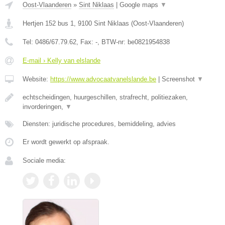
Oost-Vlaanderen
»
Sint Niklaas
|
Google maps
▼
Hertjen 152 bus 1
,
9100
Sint Niklaas
(
Oost-Vlaanderen
)
Tel:
0486/67.79.62
, Fax:
-
, BTW-nr:
be0821954838
E-mail › Kelly van elslande
Website:
https://www.advocaatvanelslande.be
|
Screenshot
▼
echtscheidingen, huurgeschillen, strafrecht, politiezaken,
invorderingen,
▼
Diensten: juridische procedures, bemiddeling, advies
Er wordt gewerkt op afspraak.
Sociale media: