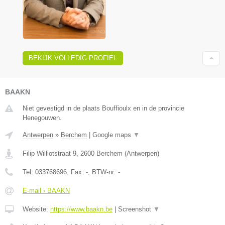
BEKIJK VOLLEDIG PROFIEL
BAAKN
Niet gevestigd in de plaats Bouffioulx en in de provincie
Henegouwen.
Antwerpen
»
Berchem
|
Google maps
▼
Filip Williotstraat 9
,
2600
Berchem
(
Antwerpen
)
Tel:
033768696
, Fax:
-
, BTW-nr:
-
E-mail › BAAKN
Website:
https://www.baakn.be
|
Screenshot
▼