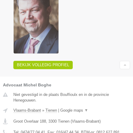
BEKIJK VOLLEDIG PROFIEL
Advocaat Michel Boghe
Niet gevestigd in de plaats Bouffioulx en in de provincie
Henegouwen.
Vlaams-Brabant
»
Tienen
|
Google maps
▼
Groot Overlaar 188
,
3300
Tienen
(
Vlaams-Brabant
)
Tel:
0474/77.04.41
, Fax:
016/47.44.34
, BTW-nr:
​0812.627.891