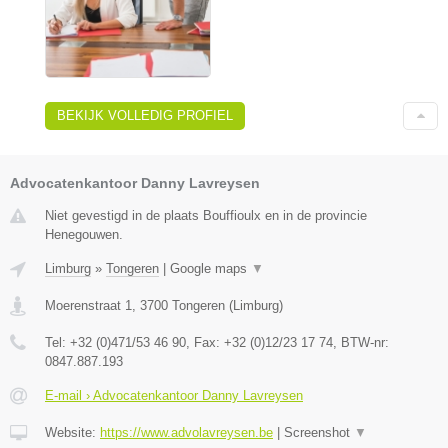
BEKIJK VOLLEDIG PROFIEL
Advocatenkantoor Danny Lavreysen
Niet gevestigd in de plaats Bouffioulx en in de provincie
Henegouwen.
Limburg
»
Tongeren
|
Google maps
▼
Moerenstraat 1
,
3700
Tongeren
(
Limburg
)
Tel:
+32 (0)471/53 46 90
, Fax:
+32 (0)12/23 17 74
, BTW-nr:
0847.887.193
E-mail › Advocatenkantoor Danny Lavreysen
Website:
https://www.advolavreysen.be
|
Screenshot
▼