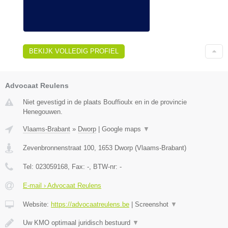
BEKIJK VOLLEDIG PROFIEL
Advocaat Reulens
Niet gevestigd in de plaats Bouffioulx en in de provincie
Henegouwen.
Vlaams-Brabant
»
Dworp
|
Google maps
▼
Zevenbronnenstraat 100
,
1653
Dworp
(
Vlaams-Brabant
)
Tel:
023059168
, Fax:
-
, BTW-nr:
-
E-mail › Advocaat Reulens
Website:
https://advocaatreulens.be
|
Screenshot
▼
Uw KMO optimaal juridisch bestuurd
▼