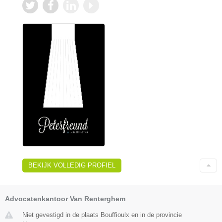
BEKIJK VOLLEDIG PROFIEL
Advocatenkantoor Van Renterghem
Niet gevestigd in de plaats Bouffioulx en in de provincie