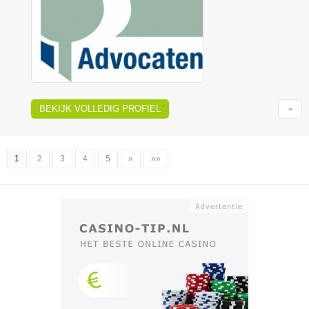
BEKIJK VOLLEDIG PROFIEL
1
2
3
4
5
»
»»