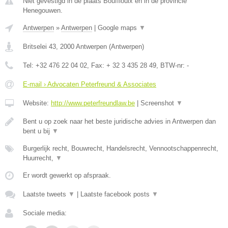
Niet gevestigd in de plaats Bouffioulx en in de provincie
Henegouwen.
Antwerpen
»
Antwerpen
|
Google maps
▼
Britselei 43
,
2000
Antwerpen
(
Antwerpen
)
Tel:
+32 476 22 04 02
, Fax:
+ 32 3 435 28 49
, BTW-nr:
-
E-mail › Advocaten Peterfreund & Associates
Website:
http://www.peterfreundlaw.be
|
Screenshot
▼
Bent u op zoek naar het beste juridische advies in Antwerpen dan
bent u bij
▼
Burgerlijk recht, Bouwrecht, Handelsrecht, Vennootschappenrecht,
Huurrecht,
▼
Er wordt gewerkt op afspraak.
Laatste tweets
▼
|
Laatste facebook posts
▼
Sociale media: