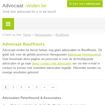
Ik ben een
advocaat
Advocaat
-vinden.be
Vind een advocaat bij u in de buurt!
U bent nu hier:
Home
»
Henegouwen
»
Bouffioulx
Advocaat Bouffioulx
Advocaat-vinden.be bevat helaas nog geen
advocaten in Bouffioulx
. Dit
geldt ook voor de gehele provincie Henegouwen (
advocaat Henegouwen
).
Voer bovenaan deze pagina uw postcode in voor de dichtstbijzijnde
advocaten of ga naar
direct contact met advocaten
om via één e-mail in
contact te komen met meerdere advocaten tegelijk. Hieronder worden nu
overige resultaten getoond.
1
2
3
4
5
»
»»
Advocaten Peterfreund & Associates