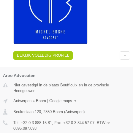
BEKIJK VOLLEDIG PROFIEL
Arbo Advocaten
Niet gevestigd in de plaats Bouffioulx en in de provincie
Henegouwen.
Antwerpen
»
Boom
|
Google maps
▼
Beukenlaan 120
,
2850
Boom
(
Antwerpen
)
Tel:
+32 0 3 888 15 81
, Fax:
+32 0 3 844 57 07
, BTW-nr:
0895.097.093