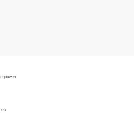
enegouwen.
.787