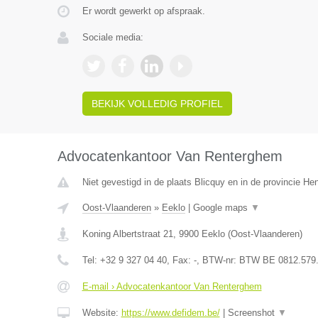
Er wordt gewerkt op afspraak.
Sociale media:
BEKIJK VOLLEDIG PROFIEL
Advocatenkantoor Van Renterghem
Niet gevestigd in de plaats Blicquy en in de provincie H
Oost-Vlaanderen
»
Eeklo
|
Google maps
▼
Koning Albertstraat 21
,
9900
Eeklo
(
Oost-Vlaanderen
)
Tel:
+32 9 327 04 40
, Fax:
-
, BTW-nr:
BTW BE 0812.579
E-mail › Advocatenkantoor Van Renterghem
Website:
https://www.defidem.be/
|
Screenshot
▼