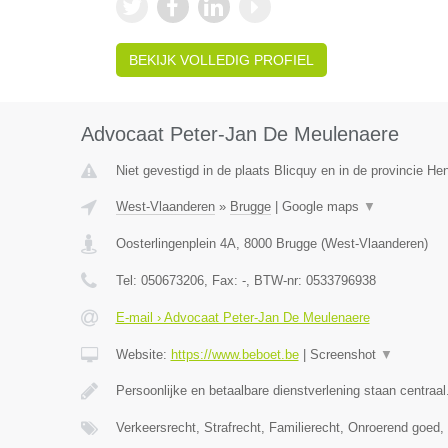
BEKIJK VOLLEDIG PROFIEL
Advocaat Peter-Jan De Meulenaere
Niet gevestigd in de plaats Blicquy en in de provincie H
West-Vlaanderen
»
Brugge
|
Google maps
▼
Oosterlingenplein 4A
,
8000
Brugge
(
West-Vlaanderen
)
Tel:
050673206
, Fax:
-
, BTW-nr:
0533796938
E-mail › Advocaat Peter-Jan De Meulenaere
Website:
https://www.beboet.be
|
Screenshot
▼
Persoonlijke en betaalbare dienstverlening staan centraal
Verkeersrecht, Strafrecht, Familierecht, Onroerend goed