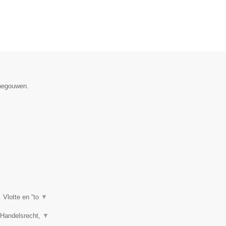
enegouwen.
. Vlotte en “to
▼
, Handelsrecht,
▼