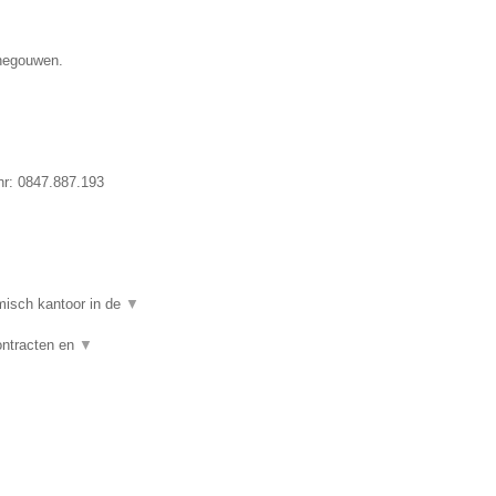
enegouwen.
nr:
0847.887.193
isch kantoor in de
▼
ontracten en
▼