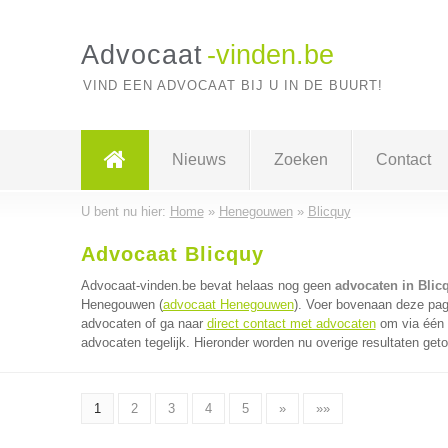
Advocaat
-vinden.be
VIND EEN ADVOCAAT BIJ U IN DE BUURT!
Nieuws
Zoeken
Contact
U bent nu hier:
Home
»
Henegouwen
»
Blicquy
Advocaat Blicquy
Advocaat-vinden.be bevat helaas nog geen
advocaten in Blic
Henegouwen (
advocaat Henegouwen
). Voer bovenaan deze pagi
advocaten of ga naar
direct contact met advocaten
om via één 
advocaten tegelijk. Hieronder worden nu overige resultaten get
1
2
3
4
5
»
»»