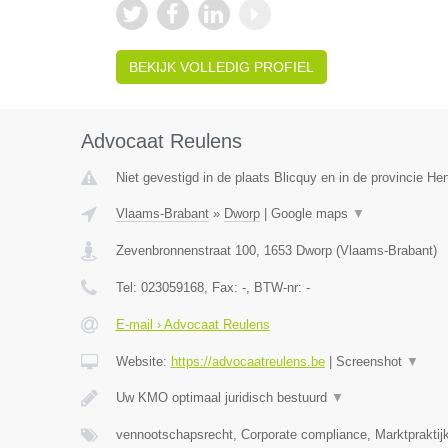
BEKIJK VOLLEDIG PROFIEL
Advocaat Reulens
Niet gevestigd in de plaats Blicquy en in de provincie H
Vlaams-Brabant
»
Dworp
|
Google maps
▼
Zevenbronnenstraat 100
,
1653
Dworp
(
Vlaams-Brabant
)
Tel:
023059168
, Fax:
-
, BTW-nr:
-
E-mail › Advocaat Reulens
Website:
https://advocaatreulens.be
|
Screenshot
▼
Uw KMO optimaal juridisch bestuurd
▼
vennootschapsrecht, Corporate compliance, Marktpraktij