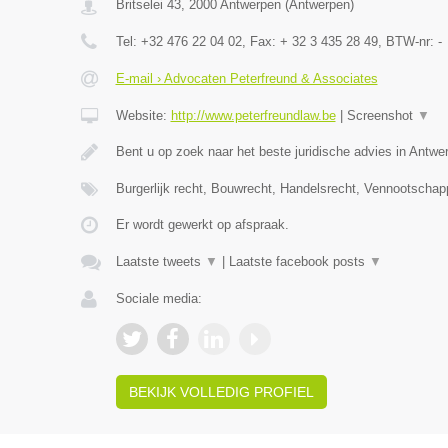
Britselei 43
,
2000
Antwerpen
(
Antwerpen
)
Tel:
+32 476 22 04 02
, Fax:
+ 32 3 435 28 49
, BTW-nr:
-
E-mail › Advocaten Peterfreund & Associates
Website:
http://www.peterfreundlaw.be
|
Screenshot
▼
Bent u op zoek naar het beste juridische advies in Antwe
Burgerlijk recht, Bouwrecht, Handelsrecht, Vennootschap
Er wordt gewerkt op afspraak.
Laatste tweets
▼
|
Laatste facebook posts
▼
Sociale media:
BEKIJK VOLLEDIG PROFIEL