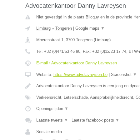
Advocatenkantoor Danny Lavreysen
Niet gevestigd in de plaats Blicquy en in de provincie H
Limburg
»
Tongeren
|
Google maps
▼
Moerenstraat 1
,
3700
Tongeren
(
Limburg
)
Tel:
+32 (0)471/53 46 90
, Fax:
+32 (0)12/23 17 74
, BTW-
E-mail › Advocatenkantoor Danny Lavreysen
Website:
https://www.advolavreysen.be
|
Screenshot
▼
Advocatenkantoor Danny Lavreysen is een jong en dynam
Verkeersrecht, Letselschade, Aansprakelijkheidsrecht, C
Openingstijden
▼
Laatste tweets
▼
|
Laatste facebook posts
▼
Sociale media: