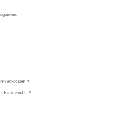
enegouwen.
varen advocaten
▼
n, Familierecht,
▼