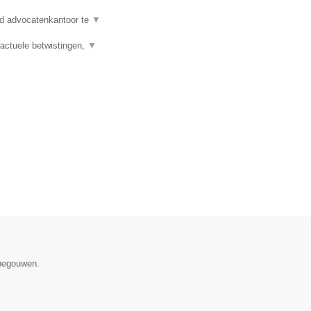
d advocatenkantoor te
▼
actuele betwistingen,
▼
enegouwen.