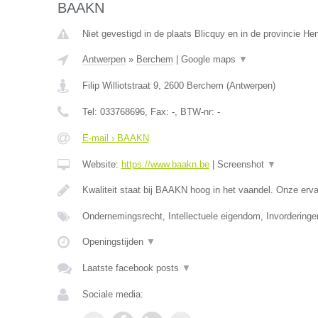
BAAKN
Niet gevestigd in de plaats Blicquy en in de provincie H
Antwerpen
»
Berchem
|
Google maps
▼
Filip Williotstraat 9
,
2600
Berchem
(
Antwerpen
)
Tel:
033768696
, Fax:
-
, BTW-nr:
-
E-mail › BAAKN
Website:
https://www.baakn.be
|
Screenshot
▼
Kwaliteit staat bij BAAKN hoog in het vaandel. Onze er
Ondernemingsrecht, Intellectuele eigendom, Invorderinge
Openingstijden
▼
Laatste facebook posts
▼
Sociale media: