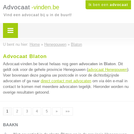
Ik ben een
advocaat
Advocaat
-vinden.be
Vind een advocaat bij u in de buurt!
U bent nu hier:
Home
»
Henegouwen
»
Blaton
Advocaat Blaton
Advocaat-vinden.be bevat helaas nog geen
advocaten in Blaton
. Dit
geldt ook voor de gehele provincie Henegouwen (
advocaat Henegouwen
).
Voer bovenaan deze pagina uw postcode in voor de dichtstbijzijnde
advocaten of ga naar
direct contact met advocaten
om via één e-mail in
contact te komen met meerdere advocaten tegelijk. Hieronder worden nu
overige resultaten getoond.
1
2
3
4
5
»
»»
BAAKN