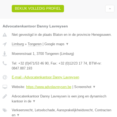
BEKIJK VOLLEDIG PROFIEL
Advocatenkantoor Danny Lavreysen
Niet gevestigd in de plaats Blaton en in de provincie Henegouwen.
Limburg
»
Tongeren
|
Google maps
▼
Moerenstraat 1
,
3700
Tongeren
(
Limburg
)
Tel:
+32 (0)471/53 46 90
, Fax:
+32 (0)12/23 17 74
, BTW-nr:
0847.887.193
E-mail › Advocatenkantoor Danny Lavreysen
Website:
https://www.advolavreysen.be
|
Screenshot
▼
Advocatenkantoor Danny Lavreysen is een jong en dynamisch
kantoor in de
▼
Verkeersrecht, Letselschade, Aansprakelijkheidsrecht, Contracten
en
▼