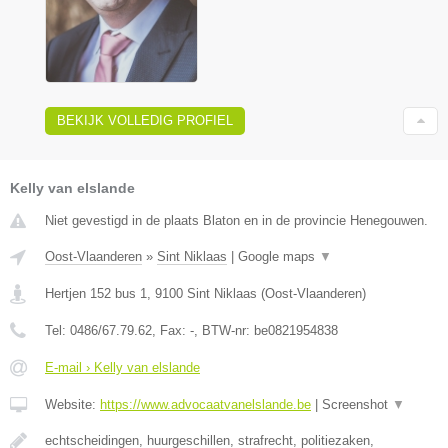
BEKIJK VOLLEDIG PROFIEL
Kelly van elslande
Niet gevestigd in de plaats Blaton en in de provincie Henegouwen.
Oost-Vlaanderen
»
Sint Niklaas
|
Google maps
▼
Hertjen 152 bus 1
,
9100
Sint Niklaas
(
Oost-Vlaanderen
)
Tel:
0486/67.79.62
, Fax:
-
, BTW-nr:
be0821954838
E-mail › Kelly van elslande
Website:
https://www.advocaatvanelslande.be
|
Screenshot
▼
echtscheidingen, huurgeschillen, strafrecht, politiezaken,