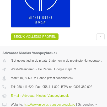
BEKIJK VOLLEDIG PROFIEL
Advocaat Nicolas Vanspeybrouck
Niet gevestigd in de plaats Blaton en in de provincie Henegouwen.
West-Vlaanderen
»
De Panne
|
Google maps
▼
Markt 10
,
8660
De Panne
(
West-Vlaanderen
)
Tel:
058 411 620
, Fax:
058 411 820
, BTW-nr:
0807.380.092
E-mail › Advocaat Nicolas Vanspeybrouck
Website:
http://www.nicolas-vanspeybrouck.be
|
Screenshot
▼