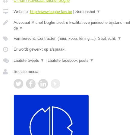
E-mail › Advocaat Michel Boghe
Website:
http://www.boghe-law.be
|
Screenshot
▼
Advocaat Michel Boghe biedt u kwalitatieve juridische bijstand met
de
▼
Familierecht, Contracten (huur, koop, lening,...), Strafrecht,
▼
Er wordt gewerkt op afspraak.
Laatste tweets
▼
|
Laatste facebook posts
▼
Sociale media: