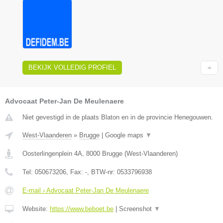
BEKIJK VOLLEDIG PROFIEL
Advocaat Peter-Jan De Meulenaere
Niet gevestigd in de plaats Blaton en in de provincie Henegouwen.
West-Vlaanderen
»
Brugge
|
Google maps
▼
Oosterlingenplein 4A
,
8000
Brugge
(
West-Vlaanderen
)
Tel:
050673206
, Fax:
-
, BTW-nr:
0533796938
E-mail › Advocaat Peter-Jan De Meulenaere
Website:
https://www.beboet.be
|
Screenshot
▼