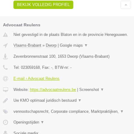
BEKIJK VOLLEDIG PROFIEL
Advocaat Reulens
Niet gevestigd in de plaats Blaton en in de provincie Henegouwen.
Vlaams-Brabant
»
Dworp
|
Google maps
▼
Zevenbronnenstraat 100
,
1653
Dworp
(
Vlaams-Brabant
)
Tel:
023059168
, Fax:
-
, BTW-nr:
-
E-mail › Advocaat Reulens
Website:
https://advocaatreulens.be
|
Screenshot
▼
Uw KMO optimaal juridisch bestuurd
▼
vennootschapsrecht, Corporate compliance, Marktpraktijken,
▼
Openingstijden
▼
Sociale media: