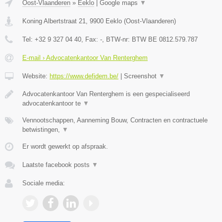
Oost-Vlaanderen
»
Eeklo
|
Google maps
▼
Koning Albertstraat 21
,
9900
Eeklo
(
Oost-Vlaanderen
)
Tel:
+32 9 327 04 40
, Fax:
-
, BTW-nr:
BTW BE 0812.579.787
E-mail › Advocatenkantoor Van Renterghem
Website:
https://www.defidem.be/
|
Screenshot
▼
Advocatenkantoor Van Renterghem is een gespecialiseerd
advocatenkantoor te
▼
Vennootschappen, Aanneming Bouw, Contracten en contractuele
betwistingen,
▼
Er wordt gewerkt op afspraak.
Laatste facebook posts
▼
Sociale media: