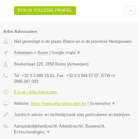
BEKIJK VOLLEDIG PROFIEL
Arbo Advocaten
Niet gevestigd in de plaats Blaton en in de provincie Henegouwen.
Antwerpen
»
Boom
|
Google maps
▼
Beukenlaan 120
,
2850
Boom
(
Antwerpen
)
Tel:
+32 0 3 888 15 81
, Fax:
+32 0 3 844 57 07
, BTW-nr:
0895.097.093
E-mail › Arbo Advocaten
Website:
https://www.arbo-advocaten.be
|
Screenshot
▼
Juridisch advies en rechtsbijstand voor particulieren en bedrijven
Aansprakelijkheidsrecht, Arbeidsrechtt, Bouwrecht,
Echtscheidingen,
▼