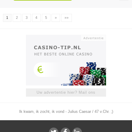
1
2
3
4
5
»
»»
Uw advertentie hier? Mail ons
Ik kwam, ik zocht, ik vond - Julius Caesar / 47 v.Chr. ;)