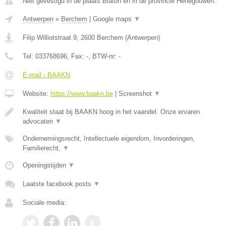
Niet gevestigd in de plaats Blaton en in de provincie Henegouwen.
Antwerpen
»
Berchem
|
Google maps
▼
Filip Williotstraat 9
,
2600
Berchem
(
Antwerpen
)
Tel:
033768696
, Fax:
-
, BTW-nr:
-
E-mail › BAAKN
Website:
https://www.baakn.be
|
Screenshot
▼
Kwaliteit staat bij BAAKN hoog in het vaandel. Onze ervaren
advocaten
▼
Ondernemingsrecht, Intellectuele eigendom, Invorderingen,
Familierecht,
▼
Openingstijden
▼
Laatste facebook posts
▼
Sociale media: