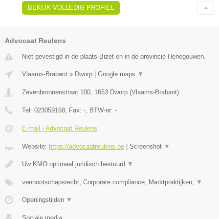
BEKIJK VOLLEDIG PROFIEL
Advocaat Reulens
Niet gevestigd in de plaats Bizet en in de provincie Henegouwen.
Vlaams-Brabant
»
Dworp
|
Google maps
▼
Zevenbronnenstraat 100
,
1653
Dworp
(
Vlaams-Brabant
)
Tel:
023059168
, Fax:
-
, BTW-nr:
-
E-mail › Advocaat Reulens
Website:
https://advocaatreulens.be
|
Screenshot
▼
Uw KMO optimaal juridisch bestuurd
▼
vennootschapsrecht, Corporate compliance, Marktpraktijken,
▼
Openingstijden
▼
Sociale media: