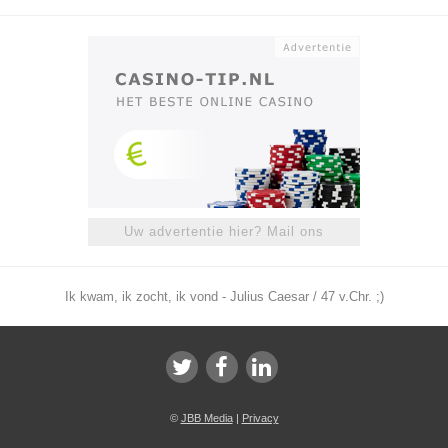
Uw advertentie hier? Mail ons
Ik kwam, ik zocht, ik vond - Julius Caesar / 47 v.Chr. ;)
©
JBB Media
|
Privacy