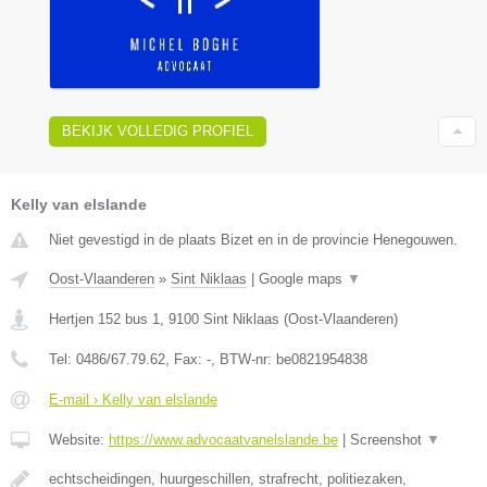
BEKIJK VOLLEDIG PROFIEL
Kelly van elslande
Niet gevestigd in de plaats Bizet en in de provincie Henegouwen.
Oost-Vlaanderen
»
Sint Niklaas
|
Google maps
▼
Hertjen 152 bus 1
,
9100
Sint Niklaas
(
Oost-Vlaanderen
)
Tel:
0486/67.79.62
, Fax:
-
, BTW-nr:
be0821954838
E-mail › Kelly van elslande
Website:
https://www.advocaatvanelslande.be
|
Screenshot
▼
echtscheidingen, huurgeschillen, strafrecht, politiezaken,