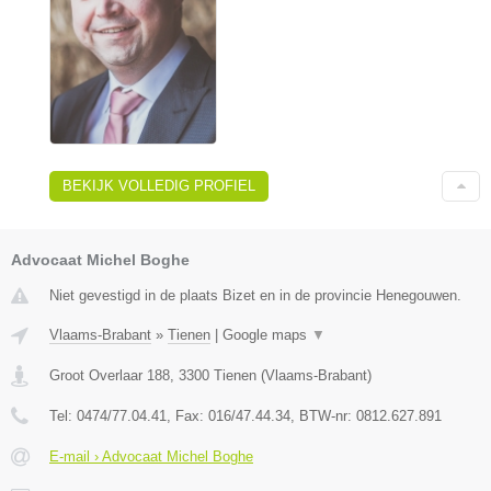
BEKIJK VOLLEDIG PROFIEL
Advocaat Michel Boghe
Niet gevestigd in de plaats Bizet en in de provincie Henegouwen.
Vlaams-Brabant
»
Tienen
|
Google maps
▼
Groot Overlaar 188
,
3300
Tienen
(
Vlaams-Brabant
)
Tel:
0474/77.04.41
, Fax:
016/47.44.34
, BTW-nr:
​0812.627.891
E-mail › Advocaat Michel Boghe