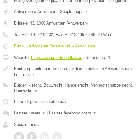
Niet gevestigd in de plaats Bizet en in de provincie Henegouwen.
Antwerpen
»
Antwerpen
|
Google maps
▼
Britselei 43
,
2000
Antwerpen
(
Antwerpen
)
Tel:
+32 476 22 04 02
, Fax:
+ 32 3 435 28 49
, BTW-nr:
-
E-mail › Advocaten Peterfreund & Associates
Website:
http://www.peterfreundlaw.be
|
Screenshot
▼
Bent u op zoek naar het beste juridische advies in Antwerpen dan
bent u bij
▼
Burgerlijk recht, Bouwrecht, Handelsrecht, Vennootschappenrecht,
Huurrecht,
▼
Er wordt gewerkt op afspraak.
Laatste tweets
▼
|
Laatste facebook posts
▼
Sociale media: