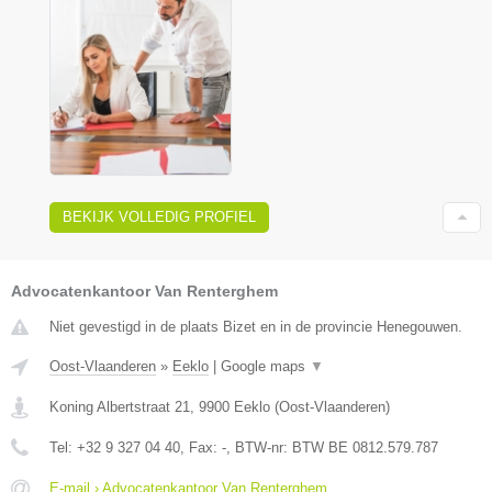
BEKIJK VOLLEDIG PROFIEL
Advocatenkantoor Van Renterghem
Niet gevestigd in de plaats Bizet en in de provincie Henegouwen.
Oost-Vlaanderen
»
Eeklo
|
Google maps
▼
Koning Albertstraat 21
,
9900
Eeklo
(
Oost-Vlaanderen
)
Tel:
+32 9 327 04 40
, Fax:
-
, BTW-nr:
BTW BE 0812.579.787
E-mail › Advocatenkantoor Van Renterghem