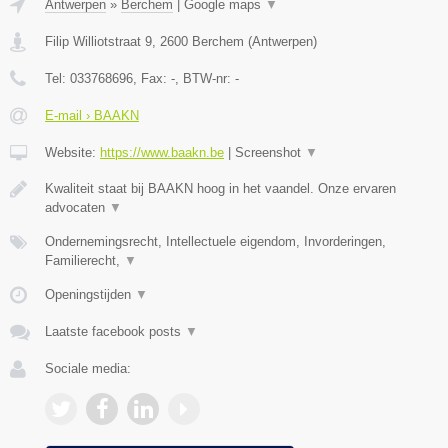
Antwerpen
»
Berchem
|
Google maps
▼
Filip Williotstraat 9
,
2600
Berchem
(
Antwerpen
)
Tel:
033768696
, Fax:
-
, BTW-nr:
-
E-mail › BAAKN
Website:
https://www.baakn.be
|
Screenshot
▼
Kwaliteit staat bij BAAKN hoog in het vaandel. Onze ervaren
advocaten
▼
Ondernemingsrecht, Intellectuele eigendom, Invorderingen,
Familierecht,
▼
Openingstijden
▼
Laatste facebook posts
▼
Sociale media: