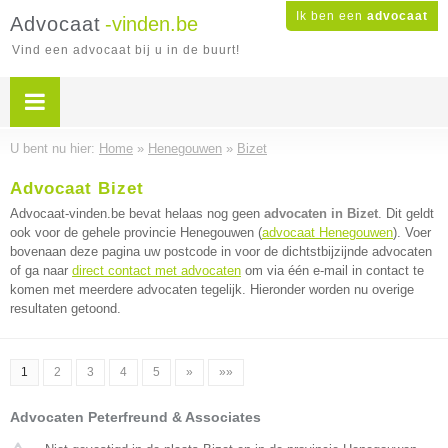
Ik ben een
advocaat
Advocaat
-vinden.be
Vind een advocaat bij u in de buurt!
U bent nu hier:
Home
»
Henegouwen
»
Bizet
Advocaat Bizet
Advocaat-vinden.be bevat helaas nog geen
advocaten in Bizet
. Dit geldt
ook voor de gehele provincie Henegouwen (
advocaat Henegouwen
). Voer
bovenaan deze pagina uw postcode in voor de dichtstbijzijnde advocaten
of ga naar
direct contact met advocaten
om via één e-mail in contact te
komen met meerdere advocaten tegelijk. Hieronder worden nu overige
resultaten getoond.
1
2
3
4
5
»
»»
Advocaten Peterfreund & Associates