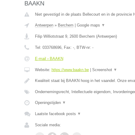
BAAKN
Niet gevestigd in de plaats Bellecourt en in de provinci
Antwerpen
»
Berchem
|
Google maps
▼
Filip Williotstraat 9
,
2600
Berchem
(
Antwerpen
)
Tel:
033768696
, Fax:
-
, BTW-nr:
-
E-mail › BAAKN
Website:
https://www.baakn.be
|
Screenshot
▼
Kwaliteit staat bij BAAKN hoog in het vaandel. Onze er
Ondernemingsrecht, Intellectuele eigendom, Invorderinge
Openingstijden
▼
Laatste facebook posts
▼
Sociale media: