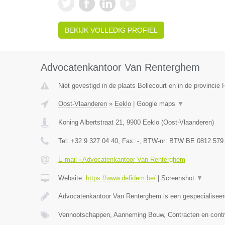
BEKIJK VOLLEDIG PROFIEL
Advocatenkantoor Van Renterghem
Niet gevestigd in de plaats Bellecourt en in de provinci
Oost-Vlaanderen
»
Eeklo
|
Google maps
▼
Koning Albertstraat 21
,
9900
Eeklo
(
Oost-Vlaanderen
)
Tel:
+32 9 327 04 40
, Fax:
-
, BTW-nr:
BTW BE 0812.579
E-mail › Advocatenkantoor Van Renterghem
Website:
https://www.defidem.be/
|
Screenshot
▼
Advocatenkantoor Van Renterghem is een gespecialiseer
Vennootschappen, Aanneming Bouw, Contracten en contr