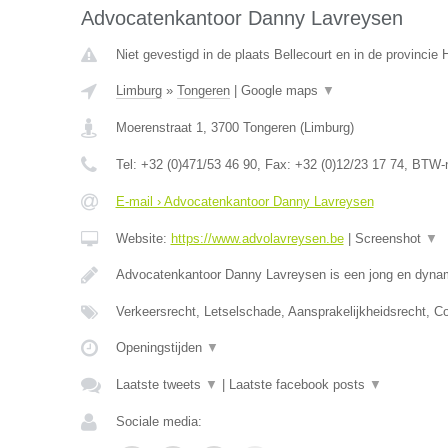
Advocatenkantoor Danny Lavreysen
Niet gevestigd in de plaats Bellecourt en in de provinci
Limburg
»
Tongeren
|
Google maps
▼
Moerenstraat 1
,
3700
Tongeren
(
Limburg
)
Tel:
+32 (0)471/53 46 90
, Fax:
+32 (0)12/23 17 74
, BTW-
E-mail › Advocatenkantoor Danny Lavreysen
Website:
https://www.advolavreysen.be
|
Screenshot
▼
Advocatenkantoor Danny Lavreysen is een jong en dynam
Verkeersrecht, Letselschade, Aansprakelijkheidsrecht, C
Openingstijden
▼
Laatste tweets
▼
|
Laatste facebook posts
▼
Sociale media: