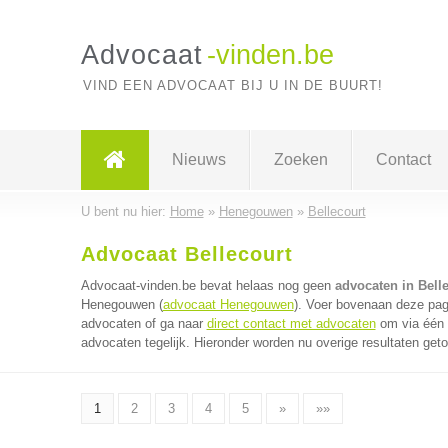
Advocaat
-vinden.be
VIND EEN ADVOCAAT BIJ U IN DE BUURT!
Nieuws
Zoeken
Contact
U bent nu hier:
Home
»
Henegouwen
»
Bellecourt
Advocaat Bellecourt
Advocaat-vinden.be bevat helaas nog geen
advocaten in Bell
Henegouwen (
advocaat Henegouwen
). Voer bovenaan deze pagi
advocaten of ga naar
direct contact met advocaten
om via één 
advocaten tegelijk. Hieronder worden nu overige resultaten get
1
2
3
4
5
»
»»