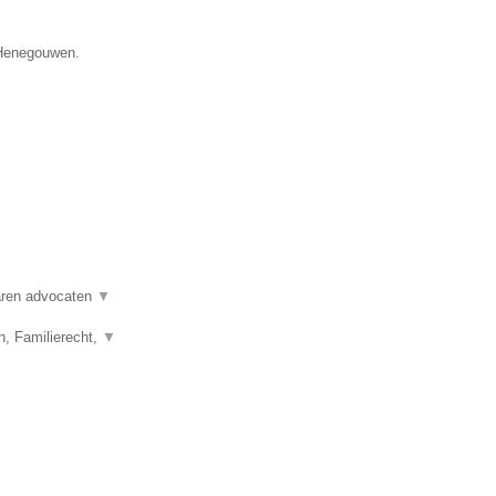
e Henegouwen.
varen advocaten
▼
n, Familierecht,
▼