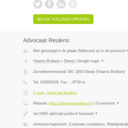
BEKIJK VOLLEDIG PROFIEL
Advocaat Reulens
Niet gevestigd in de plaats Bellecourt en in de provinci
Vlaams-Brabant
»
Dworp
|
Google maps
▼
Zevenbronnenstraat 100
,
1653
Dworp
(
Vlaams-Brabant
)
Tel:
023059168
, Fax:
-
, BTW-nr:
-
E-mail › Advocaat Reulens
Website:
https://advocaatreulens.be
|
Screenshot
▼
Uw KMO optimaal juridisch bestuurd
▼
vennootschapsrecht, Corporate compliance, Marktpraktij