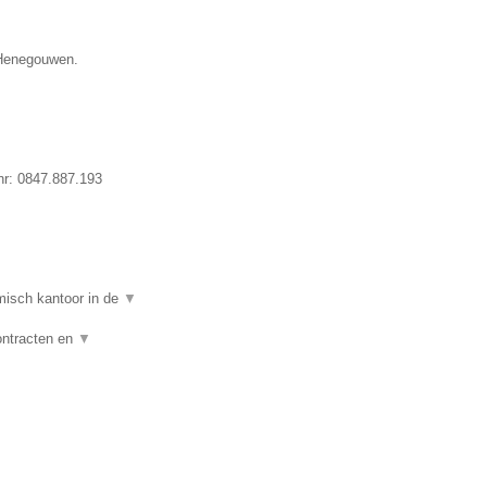
e Henegouwen.
nr:
0847.887.193
isch kantoor in de
▼
ontracten en
▼