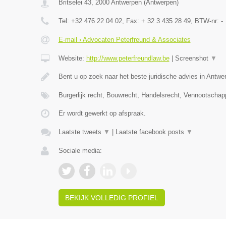
Britselei 43
,
2000
Antwerpen
(
Antwerpen
)
Tel:
+32 476 22 04 02
, Fax:
+ 32 3 435 28 49
, BTW-nr:
-
E-mail › Advocaten Peterfreund & Associates
Website:
http://www.peterfreundlaw.be
|
Screenshot
▼
Bent u op zoek naar het beste juridische advies in Antwe
Burgerlijk recht, Bouwrecht, Handelsrecht, Vennootschap
Er wordt gewerkt op afspraak.
Laatste tweets
▼
|
Laatste facebook posts
▼
Sociale media:
BEKIJK VOLLEDIG PROFIEL