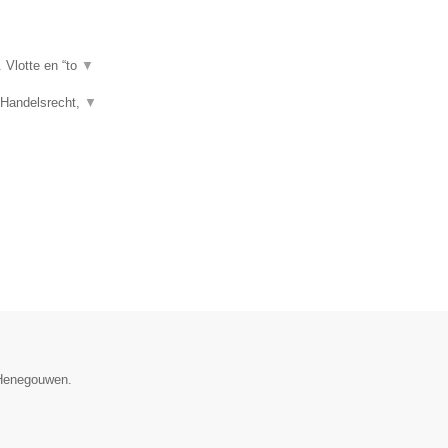
. Vlotte en “to
▼
, Handelsrecht,
▼
e Henegouwen.