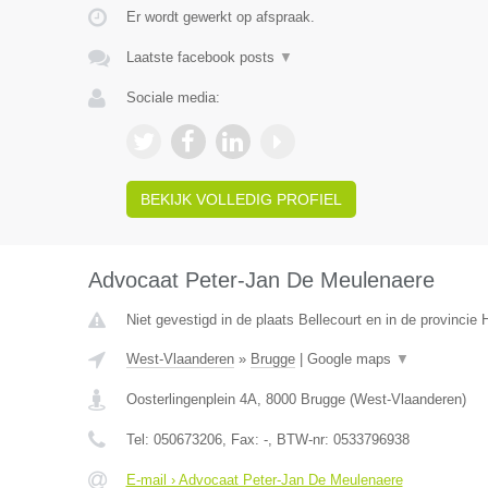
Er wordt gewerkt op afspraak.
Laatste facebook posts
▼
Sociale media:
BEKIJK VOLLEDIG PROFIEL
Advocaat Peter-Jan De Meulenaere
Niet gevestigd in de plaats Bellecourt en in de provinci
West-Vlaanderen
»
Brugge
|
Google maps
▼
Oosterlingenplein 4A
,
8000
Brugge
(
West-Vlaanderen
)
Tel:
050673206
, Fax:
-
, BTW-nr:
0533796938
E-mail › Advocaat Peter-Jan De Meulenaere