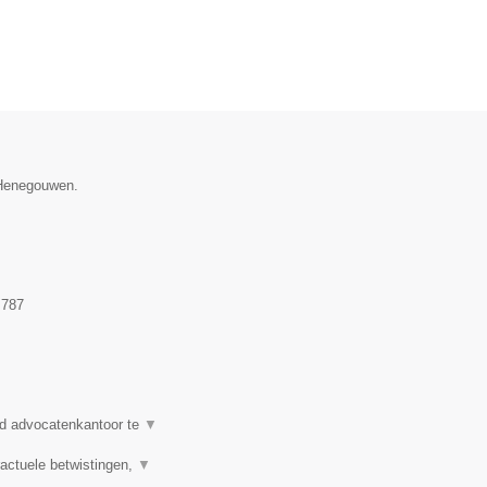
e Henegouwen.
.787
d advocatenkantoor te
▼
actuele betwistingen,
▼