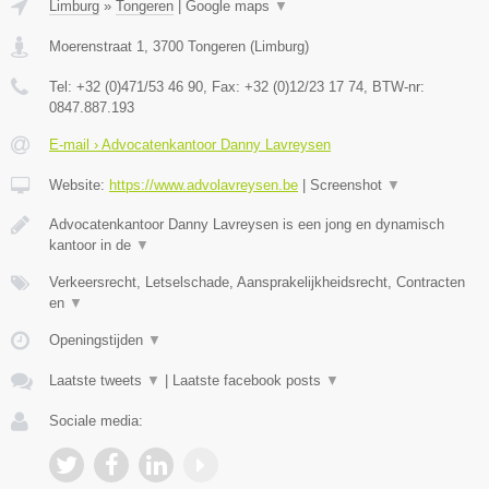
Limburg
»
Tongeren
|
Google maps
▼
Moerenstraat 1
,
3700
Tongeren
(
Limburg
)
Tel:
+32 (0)471/53 46 90
, Fax:
+32 (0)12/23 17 74
, BTW-nr:
0847.887.193
E-mail › Advocatenkantoor Danny Lavreysen
Website:
https://www.advolavreysen.be
|
Screenshot
▼
Advocatenkantoor Danny Lavreysen is een jong en dynamisch
kantoor in de
▼
Verkeersrecht, Letselschade, Aansprakelijkheidsrecht, Contracten
en
▼
Openingstijden
▼
Laatste tweets
▼
|
Laatste facebook posts
▼
Sociale media: