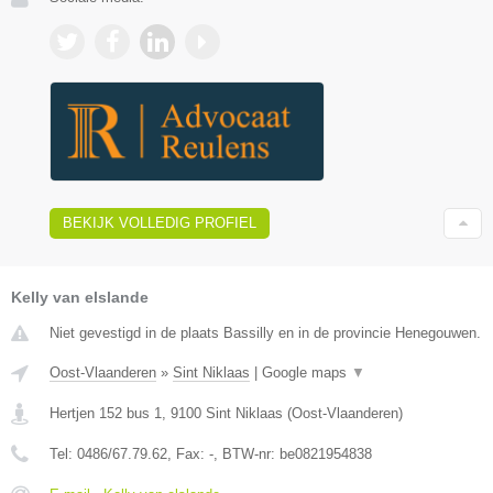
BEKIJK VOLLEDIG PROFIEL
Kelly van elslande
Niet gevestigd in de plaats Bassilly en in de provincie Henegouwen.
Oost-Vlaanderen
»
Sint Niklaas
|
Google maps
▼
Hertjen 152 bus 1
,
9100
Sint Niklaas
(
Oost-Vlaanderen
)
Tel:
0486/67.79.62
, Fax:
-
, BTW-nr:
be0821954838