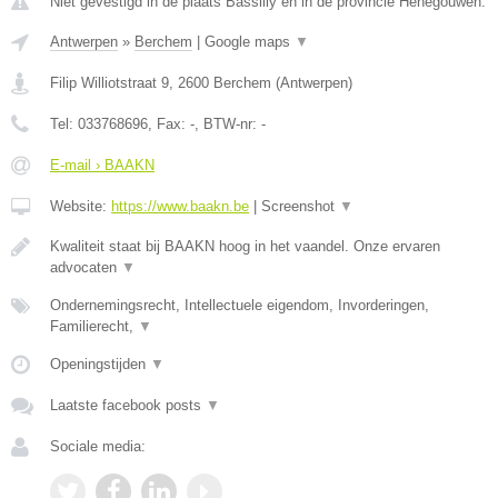
Niet gevestigd in de plaats Bassilly en in de provincie Henegouwen.
Antwerpen
»
Berchem
|
Google maps
▼
Filip Williotstraat 9
,
2600
Berchem
(
Antwerpen
)
Tel:
033768696
, Fax:
-
, BTW-nr:
-
E-mail › BAAKN
Website:
https://www.baakn.be
|
Screenshot
▼
Kwaliteit staat bij BAAKN hoog in het vaandel. Onze ervaren
advocaten
▼
Ondernemingsrecht, Intellectuele eigendom, Invorderingen,
Familierecht,
▼
Openingstijden
▼
Laatste facebook posts
▼
Sociale media: