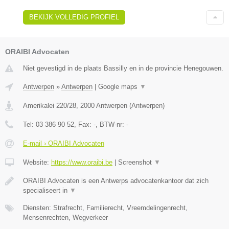
BEKIJK VOLLEDIG PROFIEL
ORAIBI Advocaten
Niet gevestigd in de plaats Bassilly en in de provincie Henegouwen.
Antwerpen
»
Antwerpen
|
Google maps
▼
Amerikalei 220/28
,
2000
Antwerpen
(
Antwerpen
)
Tel:
03 386 90 52
, Fax:
-
, BTW-nr:
-
E-mail › ORAIBI Advocaten
Website:
https://www.oraibi.be
|
Screenshot
▼
ORAIBI Advocaten is een Antwerps advocatenkantoor dat zich
specialiseert in
▼
Diensten: Strafrecht, Familierecht, Vreemdelingenrecht,
Mensenrechten, Wegverkeer