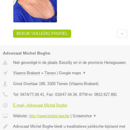
BEKIJK VOLLEDIG PROFIEL
Advocaat Michel Boghe
Niet gevestigd in de plaats Bassilly en in de provincie Henegouwen.
Vlaams-Brabant
»
Tienen
|
Google maps
▼
Groot Overlaar 188
,
3300
Tienen
(
Vlaams-Brabant
)
Tel:
0474/77.04.41
, Fax:
016/47.44.34
, BTW-nr:
​0812.627.891
E-mail › Advocaat Michel Boghe
Website:
http://www.boghe-law.be
|
Screenshot
▼
Advocaat Michel Boghe biedt u kwalitatieve juridische bijstand met