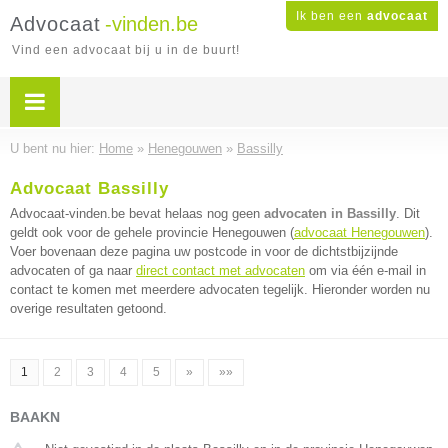
Ik ben een
advocaat
Advocaat
-vinden.be
Vind een advocaat bij u in de buurt!
U bent nu hier:
Home
»
Henegouwen
»
Bassilly
Advocaat Bassilly
Advocaat-vinden.be bevat helaas nog geen
advocaten in Bassilly
. Dit
geldt ook voor de gehele provincie Henegouwen (
advocaat Henegouwen
).
Voer bovenaan deze pagina uw postcode in voor de dichtstbijzijnde
advocaten of ga naar
direct contact met advocaten
om via één e-mail in
contact te komen met meerdere advocaten tegelijk. Hieronder worden nu
overige resultaten getoond.
1
2
3
4
5
»
»»
BAAKN