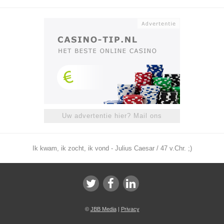
Uw advertentie hier? Mail ons
Ik kwam, ik zocht, ik vond - Julius Caesar / 47 v.Chr. ;)
©
JBB Media
|
Privacy