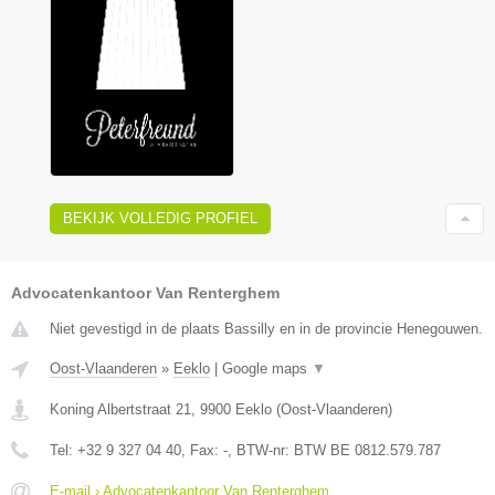
BEKIJK VOLLEDIG PROFIEL
Advocatenkantoor Van Renterghem
Niet gevestigd in de plaats Bassilly en in de provincie Henegouwen.
Oost-Vlaanderen
»
Eeklo
|
Google maps
▼
Koning Albertstraat 21
,
9900
Eeklo
(
Oost-Vlaanderen
)
Tel:
+32 9 327 04 40
, Fax:
-
, BTW-nr:
BTW BE 0812.579.787
E-mail › Advocatenkantoor Van Renterghem