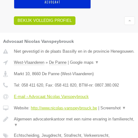
BEKIJK VOLLEDIG PROFIEL
Advocaat Nicolas Vanspeybrouck
Niet gevestigd in de plaats Bassilly en in de provincie Henegouwen.
West-Vlaanderen
»
De Panne
|
Google maps
▼
Markt 10
,
8660
De Panne
(
West-Vlaanderen
)
Tel:
058 411 620
, Fax:
058 411 820
, BTW-nr:
0807.380.092
E-mail › Advocaat Nicolas Vanspeybrouck
Website:
http://www.nicolas-vanspeybrouck.be
|
Screenshot
▼
Algemeen advocatenkantoor met een ruime ervaring in familierecht,
▼
Echtscheiding, Jeugdrecht, Strafrecht, Verkeersrecht,