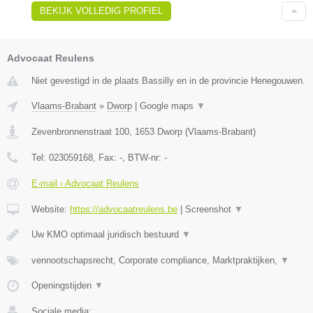
BEKIJK VOLLEDIG PROFIEL
Advocaat Reulens
Niet gevestigd in de plaats Bassilly en in de provincie Henegouwen.
Vlaams-Brabant
»
Dworp
|
Google maps
▼
Zevenbronnenstraat 100
,
1653
Dworp
(
Vlaams-Brabant
)
Tel:
023059168
, Fax:
-
, BTW-nr:
-
E-mail › Advocaat Reulens
Website:
https://advocaatreulens.be
|
Screenshot
▼
Uw KMO optimaal juridisch bestuurd
▼
vennootschapsrecht, Corporate compliance, Marktpraktijken,
▼
Openingstijden
▼
Sociale media: