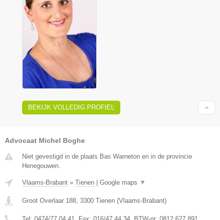
BEKIJK VOLLEDIG PROFIEL
Advocaat Michel Boghe
Niet gevestigd in de plaats Bas Warneton en in de provincie
Henegouwen.
Vlaams-Brabant
»
Tienen
|
Google maps
▼
Groot Overlaar 188
,
3300
Tienen
(
Vlaams-Brabant
)
Tel:
0474/77.04.41
, Fax:
016/47.44.34
, BTW-nr:
​0812.627.891