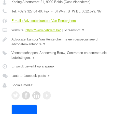
Koning Albertstraat 21
,
9900
Eeklo
(
Oost-Vlaanderen
)
Tel:
+32 9 327 04 40
, Fax:
-
, BTW-nr:
BTW BE 0812.579.787
E-mail › Advocatenkantoor Van Renterghem
Website:
https://www.defidem.be/
|
Screenshot
▼
Advocatenkantoor Van Renterghem is een gespecialiseerd
advocatenkantoor te
▼
Vennootschappen, Aanneming Bouw, Contracten en contractuele
betwistingen,
▼
Er wordt gewerkt op afspraak.
Laatste facebook posts
▼
Sociale media: