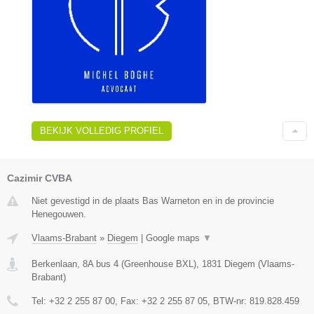
BEKIJK VOLLEDIG PROFIEL
Cazimir CVBA
Niet gevestigd in de plaats Bas Warneton en in de provincie
Henegouwen.
Vlaams-Brabant
»
Diegem
|
Google maps
▼
Berkenlaan, 8A bus 4 (Greenhouse BXL)
,
1831
Diegem
(
Vlaams-
Brabant
)
Tel:
+32 2 255 87 00
, Fax:
+32 2 255 87 05
, BTW-nr:
819.828.459