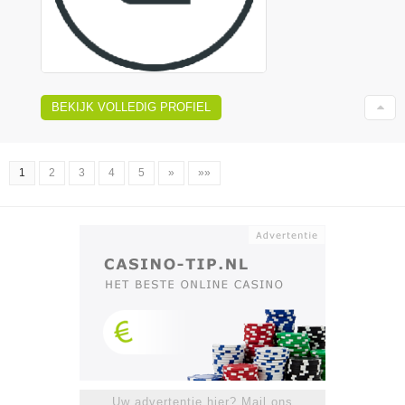
BEKIJK VOLLEDIG PROFIEL
1
2
3
4
5
»
»»
Uw advertentie hier? Mail ons