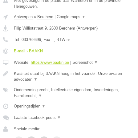
Niet gevestigd in de plaats Bas Warneton en in de provincie
Henegouwen.
Antwerpen
»
Berchem
|
Google maps
▼
Filip Williotstraat 9
,
2600
Berchem
(
Antwerpen
)
Tel:
033768696
, Fax:
-
, BTW-nr:
-
E-mail › BAAKN
Website:
https://www.baakn.be
|
Screenshot
▼
Kwaliteit staat bij BAAKN hoog in het vaandel. Onze ervaren
advocaten
▼
Ondernemingsrecht, Intellectuele eigendom, Invorderingen,
Familierecht,
▼
Openingstijden
▼
Laatste facebook posts
▼
Sociale media: