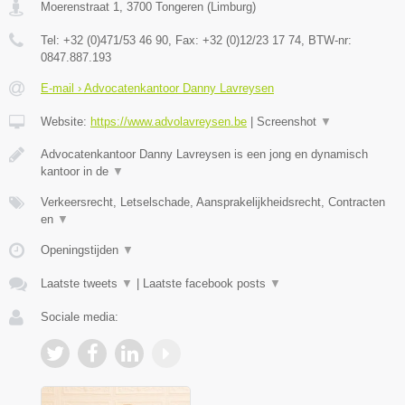
Moerenstraat 1
,
3700
Tongeren
(
Limburg
)
Tel:
+32 (0)471/53 46 90
, Fax:
+32 (0)12/23 17 74
, BTW-nr:
0847.887.193
E-mail › Advocatenkantoor Danny Lavreysen
Website:
https://www.advolavreysen.be
|
Screenshot
▼
Advocatenkantoor Danny Lavreysen is een jong en dynamisch
kantoor in de
▼
Verkeersrecht, Letselschade, Aansprakelijkheidsrecht, Contracten
en
▼
Openingstijden
▼
Laatste tweets
▼
|
Laatste facebook posts
▼
Sociale media: