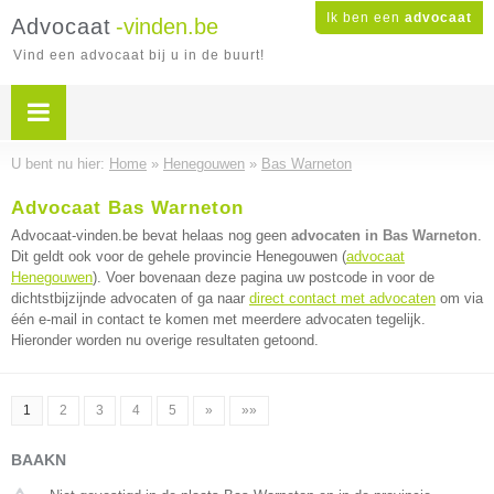
Ik ben een
advocaat
Advocaat
-vinden.be
Vind een advocaat bij u in de buurt!
U bent nu hier:
Home
»
Henegouwen
»
Bas Warneton
Advocaat Bas Warneton
Advocaat-vinden.be bevat helaas nog geen
advocaten in Bas Warneton
.
Dit geldt ook voor de gehele provincie Henegouwen (
advocaat
Henegouwen
). Voer bovenaan deze pagina uw postcode in voor de
dichtstbijzijnde advocaten of ga naar
direct contact met advocaten
om via
één e-mail in contact te komen met meerdere advocaten tegelijk.
Hieronder worden nu overige resultaten getoond.
1
2
3
4
5
»
»»
BAAKN