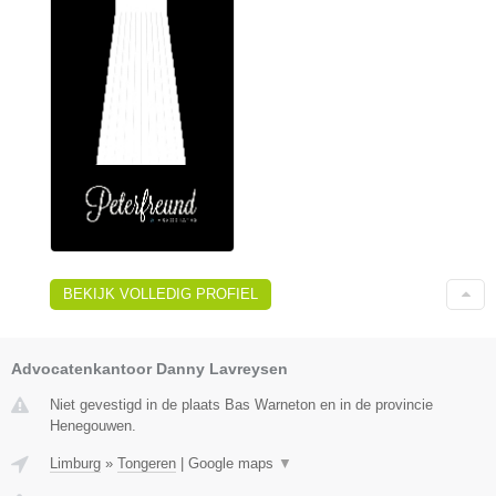
BEKIJK VOLLEDIG PROFIEL
Advocatenkantoor Danny Lavreysen
Niet gevestigd in de plaats Bas Warneton en in de provincie
Henegouwen.
Limburg
»
Tongeren
|
Google maps
▼