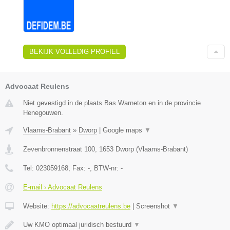
BEKIJK VOLLEDIG PROFIEL
Advocaat Reulens
Niet gevestigd in de plaats Bas Warneton en in de provincie
Henegouwen.
Vlaams-Brabant
»
Dworp
|
Google maps
▼
Zevenbronnenstraat 100
,
1653
Dworp
(
Vlaams-Brabant
)
Tel:
023059168
, Fax:
-
, BTW-nr:
-
E-mail › Advocaat Reulens
Website:
https://advocaatreulens.be
|
Screenshot
▼
Uw KMO optimaal juridisch bestuurd
▼