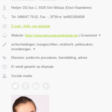
Hertjen 152 bus 1
,
9100
Sint Niklaas
(
Oost-Vlaanderen
)
Tel:
0486/67.79.62
, Fax:
-
, BTW-nr:
be0821954838
E-mail › Kelly van elslande
Website:
https://www.advocaatvanelslande.be
|
Screenshot
▼
echtscheidingen, huurgeschillen, strafrecht, politiezaken,
invorderingen,
▼
Diensten: juridische procedures, bemiddeling, advies
Er wordt gewerkt op afspraak.
Sociale media: