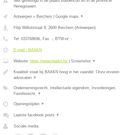
Niet gevestigd in de plaats Barbencon en in de provincie
Henegouwen.
Antwerpen
»
Berchem
|
Google maps
▼
Filip Williotstraat 9
,
2600
Berchem
(
Antwerpen
)
Tel:
033768696
, Fax:
-
, BTW-nr:
-
E-mail › BAAKN
Website:
https://www.baakn.be
|
Screenshot
▼
Kwaliteit staat bij BAAKN hoog in het vaandel. Onze ervaren
advocaten
▼
Ondernemingsrecht, Intellectuele eigendom, Invorderingen,
Familierecht,
▼
Openingstijden
▼
Laatste facebook posts
▼
Sociale media: