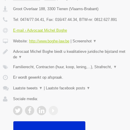
Groot Overlaar 188
,
3300
Tienen
(
Vlaams-Brabant
)
Tel:
0474/77.04.41
, Fax:
016/47.44.34
, BTW-nr:
​0812.627.891
E-mail › Advocaat Michel Boghe
Website:
http://www.boghe-law.be
|
Screenshot
▼
Advocaat Michel Boghe biedt u kwalitatieve juridische bijstand met
de
▼
Familierecht, Contracten (huur, koop, lening,...), Strafrecht,
▼
Er wordt gewerkt op afspraak.
Laatste tweets
▼
|
Laatste facebook posts
▼
Sociale media: