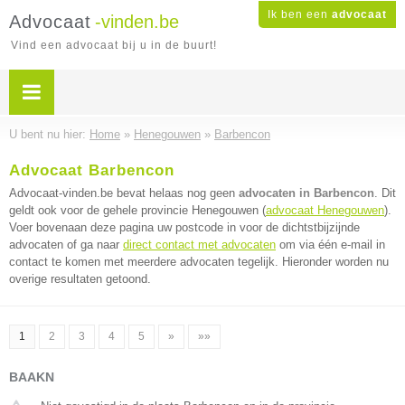
Ik ben een
advocaat
Advocaat
-vinden.be
Vind een advocaat bij u in de buurt!
U bent nu hier:
Home
»
Henegouwen
»
Barbencon
Advocaat Barbencon
Advocaat-vinden.be bevat helaas nog geen
advocaten in Barbencon
. Dit
geldt ook voor de gehele provincie Henegouwen (
advocaat Henegouwen
).
Voer bovenaan deze pagina uw postcode in voor de dichtstbijzijnde
advocaten of ga naar
direct contact met advocaten
om via één e-mail in
contact te komen met meerdere advocaten tegelijk. Hieronder worden nu
overige resultaten getoond.
1
2
3
4
5
»
»»
BAAKN