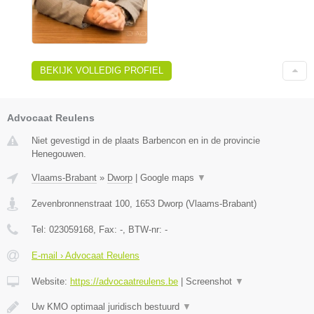
BEKIJK VOLLEDIG PROFIEL
Advocaat Reulens
Niet gevestigd in de plaats Barbencon en in de provincie
Henegouwen.
Vlaams-Brabant
»
Dworp
|
Google maps
▼
Zevenbronnenstraat 100
,
1653
Dworp
(
Vlaams-Brabant
)
Tel:
023059168
, Fax:
-
, BTW-nr:
-
E-mail › Advocaat Reulens
Website:
https://advocaatreulens.be
|
Screenshot
▼
Uw KMO optimaal juridisch bestuurd
▼