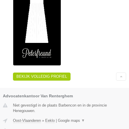
BEKIJK VOLLEDIG PROFIEL
Advocatenkantoor Van Renterghem
Niet gevestigd in de plaats Barbencon en in de provincie
Henegouwen.
Oost-Vlaanderen
»
Eeklo
|
Google maps
▼