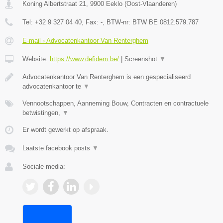
Koning Albertstraat 21
,
9900
Eeklo
(
Oost-Vlaanderen
)
Tel:
+32 9 327 04 40
, Fax:
-
, BTW-nr:
BTW BE 0812.579.787
E-mail › Advocatenkantoor Van Renterghem
Website:
https://www.defidem.be/
|
Screenshot
▼
Advocatenkantoor Van Renterghem is een gespecialiseerd
advocatenkantoor te
▼
Vennootschappen, Aanneming Bouw, Contracten en contractuele
betwistingen,
▼
Er wordt gewerkt op afspraak.
Laatste facebook posts
▼
Sociale media: