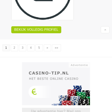
BEKIJK VOLLEDIG PROFIEL
1
2
3
4
5
»
»»
Uw advertentie hier? Mail ons