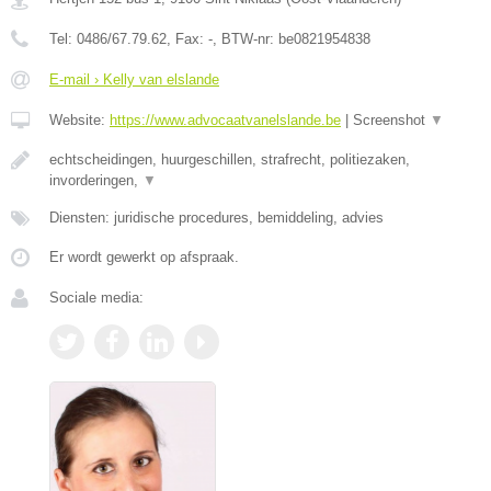
Tel:
0486/67.79.62
, Fax:
-
, BTW-nr:
be0821954838
E-mail › Kelly van elslande
Website:
https://www.advocaatvanelslande.be
|
Screenshot
▼
echtscheidingen, huurgeschillen, strafrecht, politiezaken,
invorderingen,
▼
Diensten: juridische procedures, bemiddeling, advies
Er wordt gewerkt op afspraak.
Sociale media: