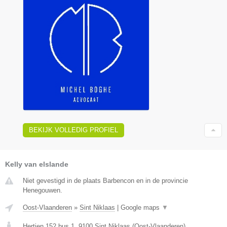
BEKIJK VOLLEDIG PROFIEL
Kelly van elslande
Niet gevestigd in de plaats Barbencon en in de provincie
Henegouwen.
Oost-Vlaanderen
»
Sint Niklaas
|
Google maps
▼
Hertjen 152 bus 1
,
9100
Sint Niklaas
(
Oost-Vlaanderen
)