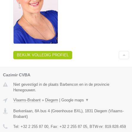
BEKIJK VOLLEDIG PROFIEL
Cazimir CVBA
Niet gevestigd in de plaats Barbencon en in de provincie
Henegouwen.
Vlaams-Brabant
»
Diegem
|
Google maps
▼
Berkenlaan, 8A bus 4 (Greenhouse BXL)
,
1831
Diegem
(
Vlaams-
Brabant
)
Tel:
+32 2 255 87 00
, Fax:
+32 2 255 87 05
, BTW-nr:
819.828.459