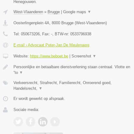
Henegouwen.
West-Vlaanderen
»
Brugge
|
Google maps
▼
Oosterlingenplein 4A
,
8000
Brugge
(
West-Vlaanderen
)
Tel:
050673206
, Fax:
-
, BTW-nr:
0533796938
E-mail › Advocaat Peter-Jan De Meulenaere
Website:
https://www.beboet.be
|
Screenshot
▼
Persoonlijke en betaalbare dienstverlening staan centraal. Vlotte en
“to
▼
Verkeersrecht, Strafrecht, Familierecht, Onroerend goed,
Handelsrecht,
▼
Er wordt gewerkt op afspraak.
Sociale media: