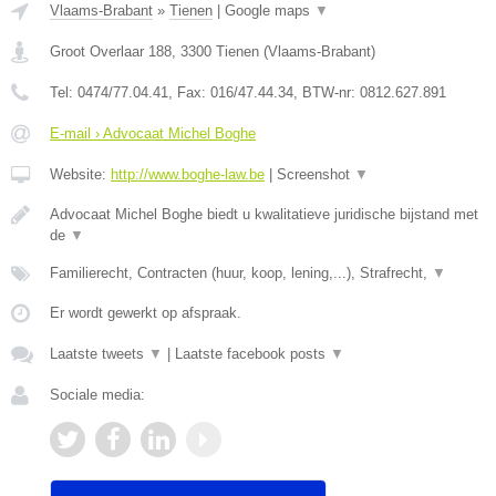
Vlaams-Brabant
»
Tienen
|
Google maps
▼
Groot Overlaar 188
,
3300
Tienen
(
Vlaams-Brabant
)
Tel:
0474/77.04.41
, Fax:
016/47.44.34
, BTW-nr:
​0812.627.891
E-mail › Advocaat Michel Boghe
Website:
http://www.boghe-law.be
|
Screenshot
▼
Advocaat Michel Boghe biedt u kwalitatieve juridische bijstand met
de
▼
Familierecht, Contracten (huur, koop, lening,...), Strafrecht,
▼
Er wordt gewerkt op afspraak.
Laatste tweets
▼
|
Laatste facebook posts
▼
Sociale media: