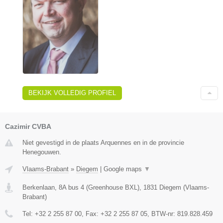
BEKIJK VOLLEDIG PROFIEL
Cazimir CVBA
Niet gevestigd in de plaats Arquennes en in de provincie
Henegouwen.
Vlaams-Brabant
»
Diegem
|
Google maps
▼
Berkenlaan, 8A bus 4 (Greenhouse BXL)
,
1831
Diegem
(
Vlaams-
Brabant
)
Tel:
+32 2 255 87 00
, Fax:
+32 2 255 87 05
, BTW-nr:
819.828.459