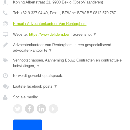
Koning Albertstraat 21
,
9900
Eeklo
(
Oost-Vlaanderen
)
Tel:
+32 9 327 04 40
, Fax:
-
, BTW-nr:
BTW BE 0812.579.787
E-mail › Advocatenkantoor Van Renterghem
Website:
https://www.defidem.be/
|
Screenshot
▼
Advocatenkantoor Van Renterghem is een gespecialiseerd
advocatenkantoor te
▼
Vennootschappen, Aanneming Bouw, Contracten en contractuele
betwistingen,
▼
Er wordt gewerkt op afspraak.
Laatste facebook posts
▼
Sociale media: