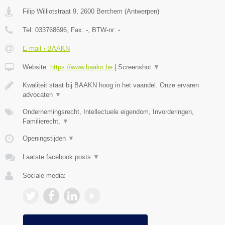
Filip Williotstraat 9
,
2600
Berchem
(
Antwerpen
)
Tel:
033768696
, Fax:
-
, BTW-nr:
-
E-mail › BAAKN
Website:
https://www.baakn.be
|
Screenshot
▼
Kwaliteit staat bij BAAKN hoog in het vaandel. Onze ervaren
advocaten
▼
Ondernemingsrecht, Intellectuele eigendom, Invorderingen,
Familierecht,
▼
Openingstijden
▼
Laatste facebook posts
▼
Sociale media: