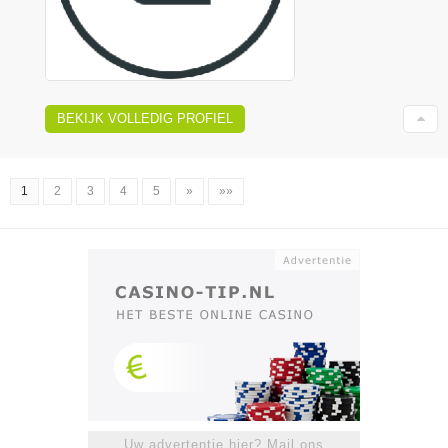
BEKIJK VOLLEDIG PROFIEL
1
2
3
4
5
»
»»
Uw advertentie hier? Mail ons