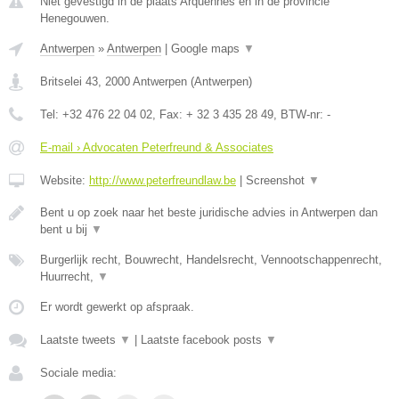
Niet gevestigd in de plaats Arquennes en in de provincie
Henegouwen.
Antwerpen
»
Antwerpen
|
Google maps
▼
Britselei 43
,
2000
Antwerpen
(
Antwerpen
)
Tel:
+32 476 22 04 02
, Fax:
+ 32 3 435 28 49
, BTW-nr:
-
E-mail › Advocaten Peterfreund & Associates
Website:
http://www.peterfreundlaw.be
|
Screenshot
▼
Bent u op zoek naar het beste juridische advies in Antwerpen dan
bent u bij
▼
Burgerlijk recht, Bouwrecht, Handelsrecht, Vennootschappenrecht,
Huurrecht,
▼
Er wordt gewerkt op afspraak.
Laatste tweets
▼
|
Laatste facebook posts
▼
Sociale media: