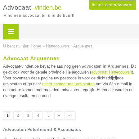
Ik ben een
advocaat
Advocaat
-vinden.be
Vind een advocaat bij u in de buurt!
U bent nu hier:
Home
»
Henegouwen
»
Arquennes
Advocaat Arquennes
Advocaat-vinden.be bevat helaas nog geen
advocaten in Arquennes
. Dit
geldt ook voor de gehele provincie Henegouwen (
advocaat Henegouwen
).
Voer bovenaan deze pagina uw postcode in voor de dichtstbijzijnde
advocaten of ga naar
direct contact met advocaten
om via één e-mail in
contact te komen met meerdere advocaten tegelijk. Hieronder worden nu
overige resultaten getoond.
1
2
3
4
5
»
»»
Advocaten Peterfreund & Associates