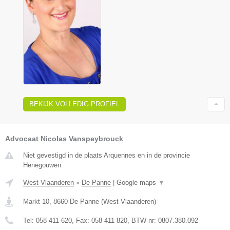
BEKIJK VOLLEDIG PROFIEL
Advocaat Nicolas Vanspeybrouck
Niet gevestigd in de plaats Arquennes en in de provincie
Henegouwen.
West-Vlaanderen
»
De Panne
|
Google maps
▼
Markt 10
,
8660
De Panne
(
West-Vlaanderen
)
Tel:
058 411 620
, Fax:
058 411 820
, BTW-nr:
0807.380.092