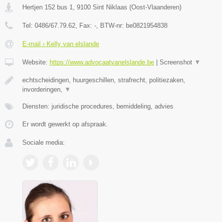
Hertjen 152 bus 1
,
9100
Sint Niklaas
(
Oost-Vlaanderen
)
Tel:
0486/67.79.62
, Fax:
-
, BTW-nr:
be0821954838
E-mail › Kelly van elslande
Website:
https://www.advocaatvanelslande.be
|
Screenshot
▼
echtscheidingen, huurgeschillen, strafrecht, politiezaken,
invorderingen,
▼
Diensten: juridische procedures, bemiddeling, advies
Er wordt gewerkt op afspraak.
Sociale media: