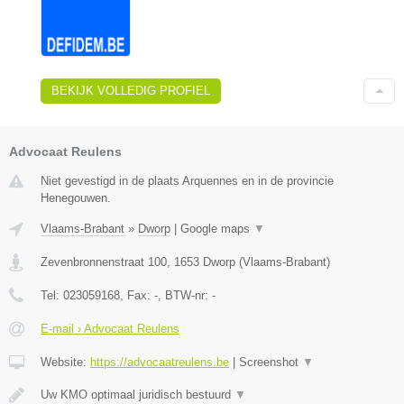
BEKIJK VOLLEDIG PROFIEL
Advocaat Reulens
Niet gevestigd in de plaats Arquennes en in de provincie
Henegouwen.
Vlaams-Brabant
»
Dworp
|
Google maps
▼
Zevenbronnenstraat 100
,
1653
Dworp
(
Vlaams-Brabant
)
Tel:
023059168
, Fax:
-
, BTW-nr:
-
E-mail › Advocaat Reulens
Website:
https://advocaatreulens.be
|
Screenshot
▼
Uw KMO optimaal juridisch bestuurd
▼