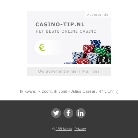
Uw advertentie hier? Mail ons
Ik kwam, ik zocht, ik vond - Julius Caesar / 47 v.Chr. ;)
©
JBB Media
|
Privacy