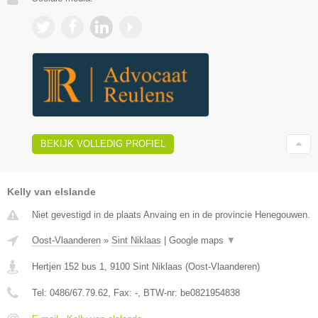
BEKIJK VOLLEDIG PROFIEL
Kelly van elslande
Niet gevestigd in de plaats Anvaing en in de provincie Henegouwen.
Oost-Vlaanderen
»
Sint Niklaas
|
Google maps
▼
Hertjen 152 bus 1
,
9100
Sint Niklaas
(
Oost-Vlaanderen
)
Tel:
0486/67.79.62
, Fax:
-
, BTW-nr:
be0821954838