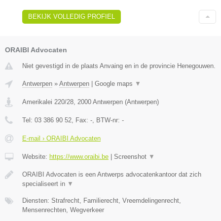
BEKIJK VOLLEDIG PROFIEL
ORAIBI Advocaten
Niet gevestigd in de plaats Anvaing en in de provincie Henegouwen.
Antwerpen
»
Antwerpen
|
Google maps
▼
Amerikalei 220/28
,
2000
Antwerpen
(
Antwerpen
)
Tel:
03 386 90 52
, Fax:
-
, BTW-nr:
-
E-mail › ORAIBI Advocaten
Website:
https://www.oraibi.be
|
Screenshot
▼
ORAIBI Advocaten is een Antwerps advocatenkantoor dat zich
specialiseert in
▼
Diensten: Strafrecht, Familierecht, Vreemdelingenrecht,
Mensenrechten, Wegverkeer