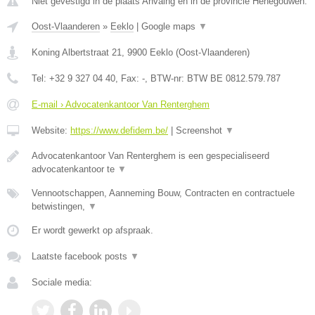
Niet gevestigd in de plaats Anvaing en in de provincie Henegouwen.
Oost-Vlaanderen
»
Eeklo
|
Google maps
▼
Koning Albertstraat 21
,
9900
Eeklo
(
Oost-Vlaanderen
)
Tel:
+32 9 327 04 40
, Fax:
-
, BTW-nr:
BTW BE 0812.579.787
E-mail › Advocatenkantoor Van Renterghem
Website:
https://www.defidem.be/
|
Screenshot
▼
Advocatenkantoor Van Renterghem is een gespecialiseerd
advocatenkantoor te
▼
Vennootschappen, Aanneming Bouw, Contracten en contractuele
betwistingen,
▼
Er wordt gewerkt op afspraak.
Laatste facebook posts
▼
Sociale media: