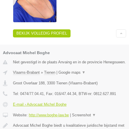
BEKIJK VOLLEDIG PROFIEL
Advocaat Michel Boghe
Niet gevestigd in de plaats Anvaing en in de provincie Henegouwen.
Vlaams-Brabant
»
Tienen
|
Google maps
▼
Groot Overlaar 188
,
3300
Tienen
(
Vlaams-Brabant
)
Tel:
0474/77.04.41
, Fax:
016/47.44.34
, BTW-nr:
​0812.627.891
E-mail › Advocaat Michel Boghe
Website:
http://www.boghe-law.be
|
Screenshot
▼
Advocaat Michel Boghe biedt u kwalitatieve juridische bijstand met