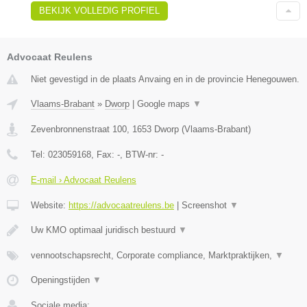
BEKIJK VOLLEDIG PROFIEL
Advocaat Reulens
Niet gevestigd in de plaats Anvaing en in de provincie Henegouwen.
Vlaams-Brabant
»
Dworp
|
Google maps
▼
Zevenbronnenstraat 100
,
1653
Dworp
(
Vlaams-Brabant
)
Tel:
023059168
, Fax:
-
, BTW-nr:
-
E-mail › Advocaat Reulens
Website:
https://advocaatreulens.be
|
Screenshot
▼
Uw KMO optimaal juridisch bestuurd
▼
vennootschapsrecht, Corporate compliance, Marktpraktijken,
▼
Openingstijden
▼
Sociale media: