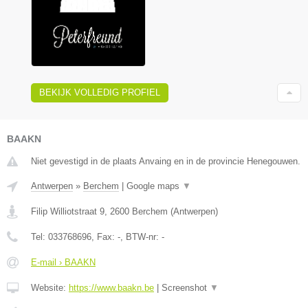
BEKIJK VOLLEDIG PROFIEL
BAAKN
Niet gevestigd in de plaats Anvaing en in de provincie Henegouwen.
Antwerpen
»
Berchem
|
Google maps
▼
Filip Williotstraat 9
,
2600
Berchem
(
Antwerpen
)
Tel:
033768696
, Fax:
-
, BTW-nr:
-
E-mail › BAAKN
Website:
https://www.baakn.be
|
Screenshot
▼