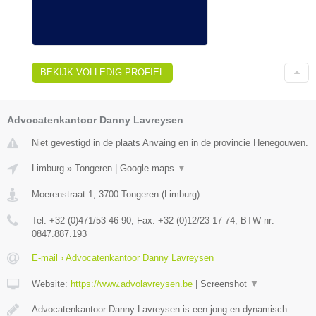
BEKIJK VOLLEDIG PROFIEL
Advocatenkantoor Danny Lavreysen
Niet gevestigd in de plaats Anvaing en in de provincie Henegouwen.
Limburg
»
Tongeren
|
Google maps
▼
Moerenstraat 1
,
3700
Tongeren
(
Limburg
)
Tel:
+32 (0)471/53 46 90
, Fax:
+32 (0)12/23 17 74
, BTW-nr:
0847.887.193
E-mail › Advocatenkantoor Danny Lavreysen
Website:
https://www.advolavreysen.be
|
Screenshot
▼
Advocatenkantoor Danny Lavreysen is een jong en dynamisch