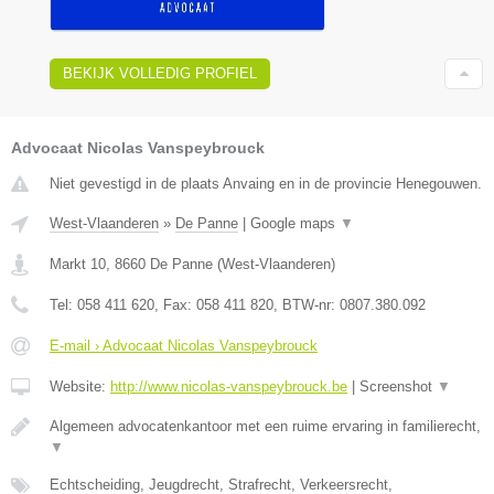
BEKIJK VOLLEDIG PROFIEL
Advocaat Nicolas Vanspeybrouck
Niet gevestigd in de plaats Anvaing en in de provincie Henegouwen.
West-Vlaanderen
»
De Panne
|
Google maps
▼
Markt 10
,
8660
De Panne
(
West-Vlaanderen
)
Tel:
058 411 620
, Fax:
058 411 820
, BTW-nr:
0807.380.092
E-mail › Advocaat Nicolas Vanspeybrouck
Website:
http://www.nicolas-vanspeybrouck.be
|
Screenshot
▼
Algemeen advocatenkantoor met een ruime ervaring in familierecht,
▼
Echtscheiding, Jeugdrecht, Strafrecht, Verkeersrecht,