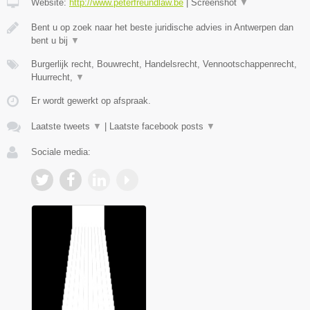
Website:
http://www.peterfreundlaw.be
|
Screenshot
▼
Bent u op zoek naar het beste juridische advies in Antwerpen dan
bent u bij
▼
Burgerlijk recht, Bouwrecht, Handelsrecht, Vennootschappenrecht,
Huurrecht,
▼
Er wordt gewerkt op afspraak.
Laatste tweets
▼
|
Laatste facebook posts
▼
Sociale media: