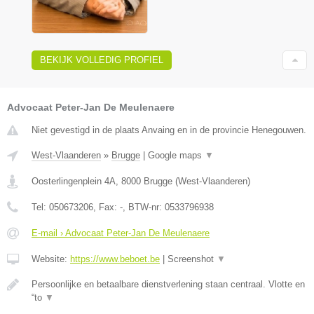
BEKIJK VOLLEDIG PROFIEL
Advocaat Peter-Jan De Meulenaere
Niet gevestigd in de plaats Anvaing en in de provincie Henegouwen.
West-Vlaanderen
»
Brugge
|
Google maps
▼
Oosterlingenplein 4A
,
8000
Brugge
(
West-Vlaanderen
)
Tel:
050673206
, Fax:
-
, BTW-nr:
0533796938
E-mail › Advocaat Peter-Jan De Meulenaere
Website:
https://www.beboet.be
|
Screenshot
▼
Persoonlijke en betaalbare dienstverlening staan centraal. Vlotte en
“to
▼