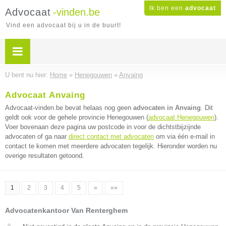
Ik ben een
advocaat
Advocaat
-vinden.be
Vind een advocaat bij u in de buurt!
U bent nu hier:
Home
»
Henegouwen
»
Anvaing
Advocaat Anvaing
Advocaat-vinden.be bevat helaas nog geen
advocaten in Anvaing
. Dit
geldt ook voor de gehele provincie Henegouwen (
advocaat Henegouwen
).
Voer bovenaan deze pagina uw postcode in voor de dichtstbijzijnde
advocaten of ga naar
direct contact met advocaten
om via één e-mail in
contact te komen met meerdere advocaten tegelijk. Hieronder worden nu
overige resultaten getoond.
1
2
3
4
5
»
»»
Advocatenkantoor Van Renterghem