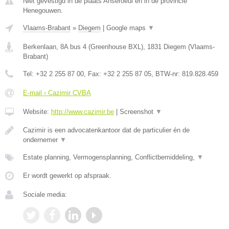
Niet gevestigd in de plaats Anseroeul en in de provincie
Henegouwen.
Vlaams-Brabant
»
Diegem
|
Google maps
▼
Berkenlaan, 8A bus 4 (Greenhouse BXL)
,
1831
Diegem
(
Vlaams-
Brabant
)
Tel:
+32 2 255 87 00
, Fax:
+32 2 255 87 05
, BTW-nr:
819.828.459
E-mail › Cazimir CVBA
Website:
http://www.cazimir.be
|
Screenshot
▼
Cazimir is een advocatenkantoor dat de particulier én de
ondernemer
▼
Estate planning, Vermogensplanning, Conflictbemiddeling,
▼
Er wordt gewerkt op afspraak.
Sociale media: