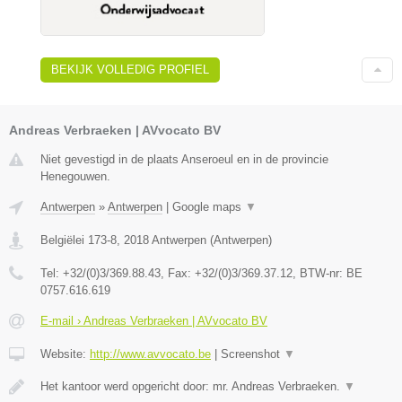
BEKIJK VOLLEDIG PROFIEL
Andreas Verbraeken | AVvocato BV
Niet gevestigd in de plaats Anseroeul en in de provincie
Henegouwen.
Antwerpen
»
Antwerpen
|
Google maps
▼
Belgiëlei 173-8
,
2018
Antwerpen
(
Antwerpen
)
Tel:
+32/(0)3/369.88.43
, Fax:
+32/(0)3/369.37.12
, BTW-nr:
BE
0757.616.619
E-mail › Andreas Verbraeken | AVvocato BV
Website:
http://www.avvocato.be
|
Screenshot
▼
Het kantoor werd opgericht door: mr. Andreas Verbraeken.
▼