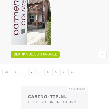
BEKIJK VOLLEDIG PROFIEL
««
«
1
2
3
4
5
»
»»