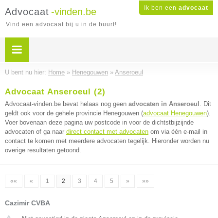
Ik ben een
advocaat
Advocaat
-vinden.be
Vind een advocaat bij u in de buurt!
U bent nu hier:
Home
»
Henegouwen
»
Anseroeul
Advocaat Anseroeul (2)
Advocaat-vinden.be bevat helaas nog geen
advocaten in Anseroeul
. Dit
geldt ook voor de gehele provincie Henegouwen (
advocaat Henegouwen
).
Voer bovenaan deze pagina uw postcode in voor de dichtstbijzijnde
advocaten of ga naar
direct contact met advocaten
om via één e-mail in
contact te komen met meerdere advocaten tegelijk. Hieronder worden nu
overige resultaten getoond.
««
«
1
2
3
4
5
»
»»
Cazimir CVBA