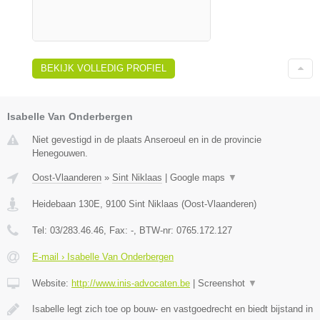
BEKIJK VOLLEDIG PROFIEL
Isabelle Van Onderbergen
Niet gevestigd in de plaats Anseroeul en in de provincie
Henegouwen.
Oost-Vlaanderen
»
Sint Niklaas
|
Google maps
▼
Heidebaan 130E
,
9100
Sint Niklaas
(
Oost-Vlaanderen
)
Tel:
03/283.46.46
, Fax:
-
, BTW-nr:
0765.172.127
E-mail › Isabelle Van Onderbergen
Website:
http://www.inis-advocaten.be
|
Screenshot
▼
Isabelle legt zich toe op bouw- en vastgoedrecht en biedt bijstand in