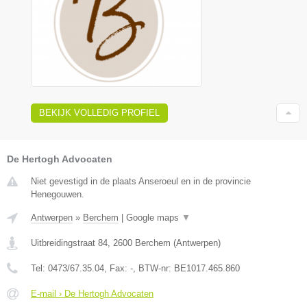
BEKIJK VOLLEDIG PROFIEL
De Hertogh Advocaten
Niet gevestigd in de plaats Anseroeul en in de provincie
Henegouwen.
Antwerpen
»
Berchem
|
Google maps
▼
Uitbreidingstraat 84
,
2600
Berchem
(
Antwerpen
)
Tel:
0473/67.35.04
, Fax:
-
, BTW-nr:
BE1017.465.860
E-mail › De Hertogh Advocaten