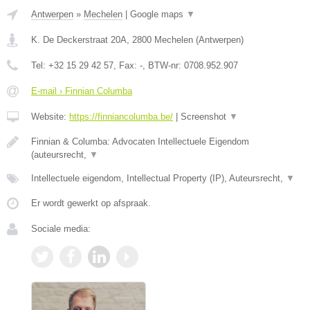
Antwerpen
»
Mechelen
|
Google maps
▼
K. De Deckerstraat 20A
,
2800
Mechelen
(
Antwerpen
)
Tel:
+32 15 29 42 57
, Fax:
-
, BTW-nr:
0708.952.907
E-mail › Finnian Columba
Website:
https://finniancolumba.be/
|
Screenshot
▼
Finnian & Columba: Advocaten Intellectuele Eigendom
(auteursrecht,
▼
Intellectuele eigendom, Intellectual Property (IP), Auteursrecht,
▼
Er wordt gewerkt op afspraak.
Sociale media: