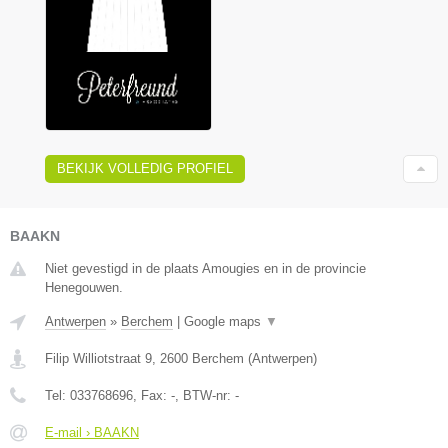
BEKIJK VOLLEDIG PROFIEL
BAAKN
Niet gevestigd in de plaats Amougies en in de provincie
Henegouwen.
Antwerpen
»
Berchem
|
Google maps
▼
Filip Williotstraat 9
,
2600
Berchem
(
Antwerpen
)
Tel:
033768696
, Fax:
-
, BTW-nr:
-
E-mail › BAAKN