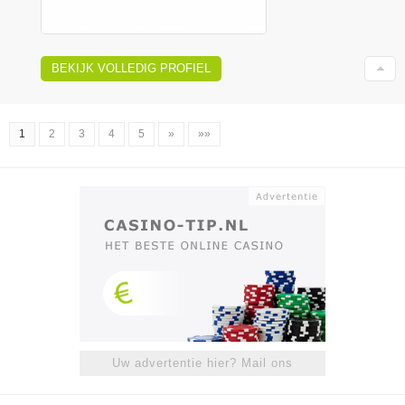
BEKIJK VOLLEDIG PROFIEL
1
2
3
4
5
»
»»
Uw advertentie hier? Mail ons