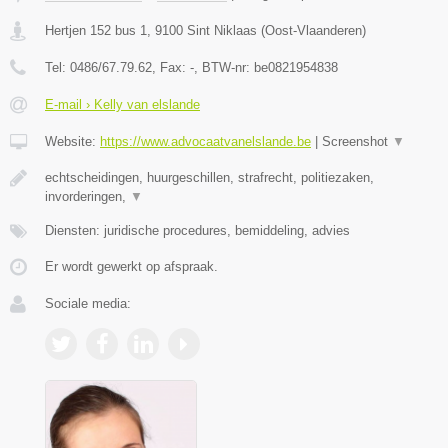
Hertjen 152 bus 1
,
9100
Sint Niklaas
(
Oost-Vlaanderen
)
Tel:
0486/67.79.62
, Fax:
-
, BTW-nr:
be0821954838
E-mail › Kelly van elslande
Website:
https://www.advocaatvanelslande.be
|
Screenshot
▼
echtscheidingen, huurgeschillen, strafrecht, politiezaken,
invorderingen,
▼
Diensten: juridische procedures, bemiddeling, advies
Er wordt gewerkt op afspraak.
Sociale media: