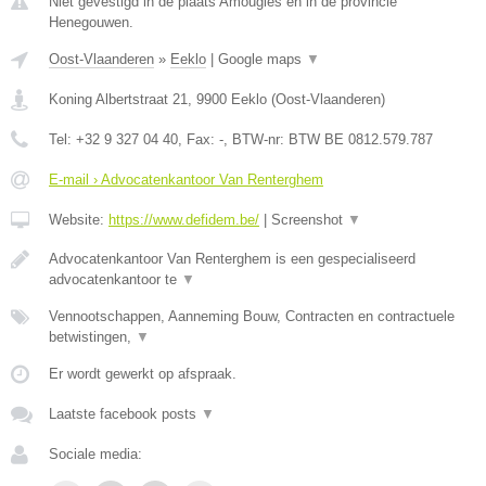
Niet gevestigd in de plaats Amougies en in de provincie
Henegouwen.
Oost-Vlaanderen
»
Eeklo
|
Google maps
▼
Koning Albertstraat 21
,
9900
Eeklo
(
Oost-Vlaanderen
)
Tel:
+32 9 327 04 40
, Fax:
-
, BTW-nr:
BTW BE 0812.579.787
E-mail › Advocatenkantoor Van Renterghem
Website:
https://www.defidem.be/
|
Screenshot
▼
Advocatenkantoor Van Renterghem is een gespecialiseerd
advocatenkantoor te
▼
Vennootschappen, Aanneming Bouw, Contracten en contractuele
betwistingen,
▼
Er wordt gewerkt op afspraak.
Laatste facebook posts
▼
Sociale media: