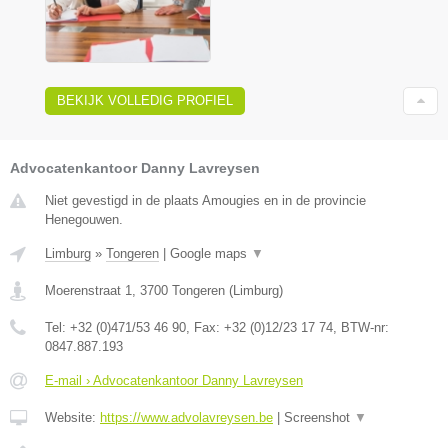
BEKIJK VOLLEDIG PROFIEL
Advocatenkantoor Danny Lavreysen
Niet gevestigd in de plaats Amougies en in de provincie
Henegouwen.
Limburg
»
Tongeren
|
Google maps
▼
Moerenstraat 1
,
3700
Tongeren
(
Limburg
)
Tel:
+32 (0)471/53 46 90
, Fax:
+32 (0)12/23 17 74
, BTW-nr:
0847.887.193
E-mail › Advocatenkantoor Danny Lavreysen
Website:
https://www.advolavreysen.be
|
Screenshot
▼