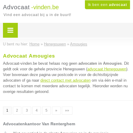
Ik ben een
advocaat
Advocaat
-vinden.be
Vind een advocaat bij u in de buurt!
U bent nu hier:
Home
»
Henegouwen
»
Amougies
Advocaat Amougies
Advocaat-vinden.be bevat helaas nog geen
advocaten in Amougies
. Dit
geldt ook voor de gehele provincie Henegouwen (
advocaat Henegouwen
).
Voer bovenaan deze pagina uw postcode in voor de dichtstbijzijnde
advocaten of ga naar
direct contact met advocaten
om via één e-mail in
contact te komen met meerdere advocaten tegelijk. Hieronder worden nu
overige resultaten getoond.
1
2
3
4
5
»
»»
Advocatenkantoor Van Renterghem