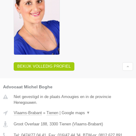
BEKIJK VOLLEDIG PROFIEL
Advocaat Michel Boghe
Niet gevestigd in de plaats Amougies en in de provincie
Henegouwen.
Vlaams-Brabant
»
Tienen
|
Google maps
▼
Groot Overlaar 188
,
3300
Tienen
(
Vlaams-Brabant
)
Tel:
0474/77.04.41
, Fax:
016/47.44.34
, BTW-nr:
​0812.627.891