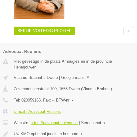
BEKIJK VOLLEDIG PROFIEL
Advocaat Reulens
Niet gevestigd in de plaats Amougies en in de provincie
Henegouwen.
Vlaams-Brabant
»
Dworp
|
Google maps
▼
Zevenbronnenstraat 100
,
1653
Dworp
(
Vlaams-Brabant
)
Tel:
023059168
, Fax:
-
, BTW-nr:
-
E-mail › Advocaat Reulens
Website:
https://advocaatreulens.be
|
Screenshot
▼
Uw KMO optimaal juridisch bestuurd
▼