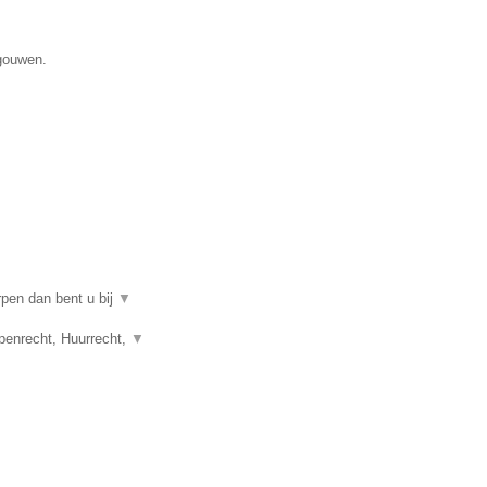
egouwen.
rpen dan bent u bij
▼
penrecht, Huurrecht,
▼