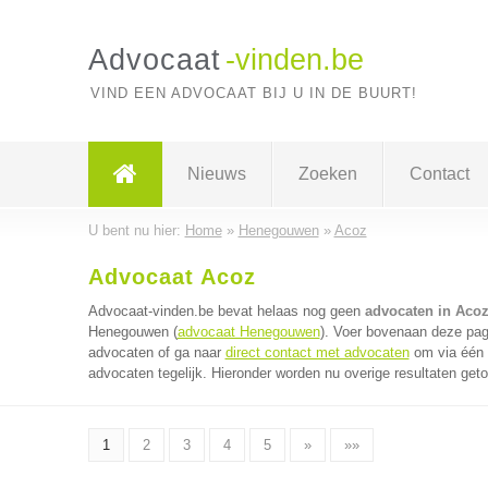
Advocaat
-vinden.be
VIND EEN ADVOCAAT BIJ U IN DE BUURT!
Nieuws
Zoeken
Contact
U bent nu hier:
Home
»
Henegouwen
»
Acoz
Advocaat Acoz
Advocaat-vinden.be bevat helaas nog geen
advocaten in Aco
Henegouwen (
advocaat Henegouwen
). Voer bovenaan deze pagi
advocaten of ga naar
direct contact met advocaten
om via één 
advocaten tegelijk. Hieronder worden nu overige resultaten get
1
2
3
4
5
»
»»