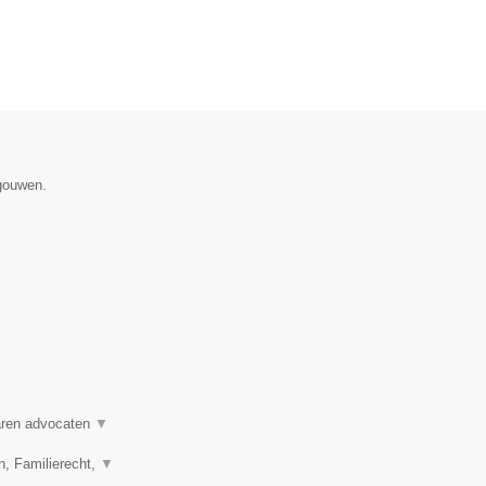
egouwen.
varen advocaten
▼
n, Familierecht,
▼