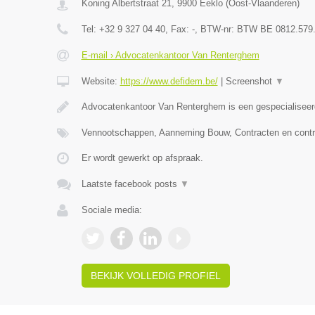
Koning Albertstraat 21
,
9900
Eeklo
(
Oost-Vlaanderen
)
Tel:
+32 9 327 04 40
, Fax:
-
, BTW-nr:
BTW BE 0812.579
E-mail › Advocatenkantoor Van Renterghem
Website:
https://www.defidem.be/
|
Screenshot
▼
Advocatenkantoor Van Renterghem is een gespecialiseer
Vennootschappen, Aanneming Bouw, Contracten en contr
Er wordt gewerkt op afspraak.
Laatste facebook posts
▼
Sociale media:
BEKIJK VOLLEDIG PROFIEL