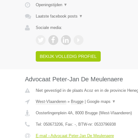
Openingstijden
▼
Laatste facebook posts
▼
Sociale media:
BEKIJK VOLLEDIG PROFIEL
Advocaat Peter-Jan De Meulenaere
Niet gevestigd in de plaats Acoz en in de provincie Hen
West-Vlaanderen
»
Brugge
|
Google maps
▼
Oosterlingenplein 4A
,
8000
Brugge
(
West-Vlaanderen
)
Tel:
050673206
, Fax:
-
, BTW-nr:
0533796938
E-mail › Advocaat Peter-Jan De Meulenaere