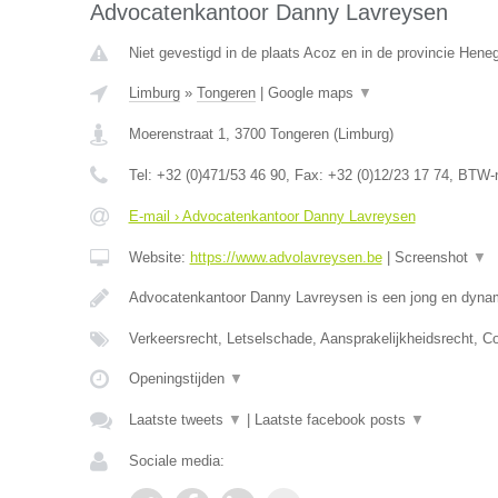
Advocatenkantoor Danny Lavreysen
Niet gevestigd in de plaats Acoz en in de provincie Hen
Limburg
»
Tongeren
|
Google maps
▼
Moerenstraat 1
,
3700
Tongeren
(
Limburg
)
Tel:
+32 (0)471/53 46 90
, Fax:
+32 (0)12/23 17 74
, BTW-
E-mail › Advocatenkantoor Danny Lavreysen
Website:
https://www.advolavreysen.be
|
Screenshot
▼
Advocatenkantoor Danny Lavreysen is een jong en dynam
Verkeersrecht, Letselschade, Aansprakelijkheidsrecht, C
Openingstijden
▼
Laatste tweets
▼
|
Laatste facebook posts
▼
Sociale media: