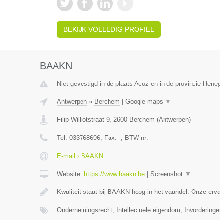
BEKIJK VOLLEDIG PROFIEL
BAAKN
Niet gevestigd in de plaats Acoz en in de provincie Hen
Antwerpen
»
Berchem
|
Google maps
▼
Filip Williotstraat 9
,
2600
Berchem
(
Antwerpen
)
Tel:
033768696
, Fax:
-
, BTW-nr:
-
E-mail › BAAKN
Website:
https://www.baakn.be
|
Screenshot
▼
Kwaliteit staat bij BAAKN hoog in het vaandel. Onze er
Ondernemingsrecht, Intellectuele eigendom, Invorderinge