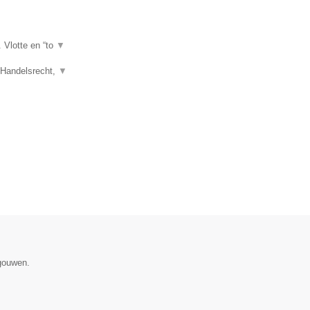
. Vlotte en “to
▼
, Handelsrecht,
▼
egouwen.