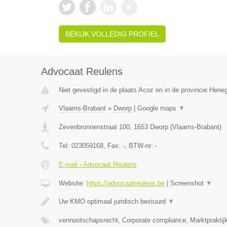
BEKIJK VOLLEDIG PROFIEL
Advocaat Reulens
Niet gevestigd in de plaats Acoz en in de provincie Hen
Vlaams-Brabant
»
Dworp
|
Google maps
▼
Zevenbronnenstraat 100
,
1653
Dworp
(
Vlaams-Brabant
)
Tel:
023059168
, Fax:
-
, BTW-nr:
-
E-mail › Advocaat Reulens
Website:
https://advocaatreulens.be
|
Screenshot
▼
Uw KMO optimaal juridisch bestuurd
▼
vennootschapsrecht, Corporate compliance, Marktpraktij