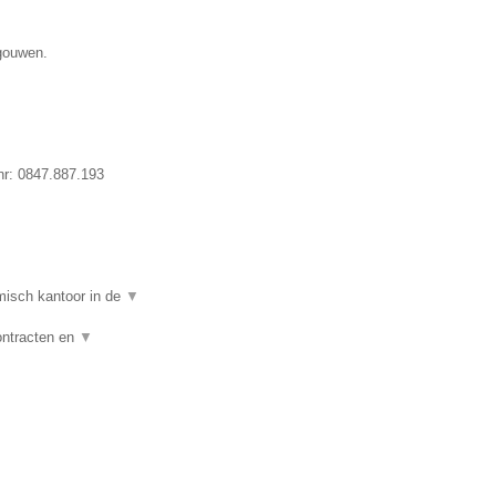
egouwen.
nr:
0847.887.193
isch kantoor in de
▼
ontracten en
▼