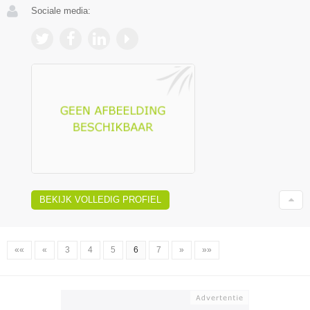
Sociale media:
BEKIJK VOLLEDIG PROFIEL
««
«
3
4
5
6
7
»
»»