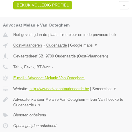
BEKIJK VOLLEDIG PROFIEL
Advocaat Melanie Van Ooteghem
Niet gevestigd in de plaats Trembleur en in de provincie Luik.
Oost-Vlaanderen
»
Oudenaarde
|
Google maps
▼
Gevaertsdreef 5B
,
9700
Oudenaarde
(
Oost-Vlaanderen
)
Tel:
-
, Fax:
-
, BTW-nr:
-
E-mail › Advocaat Melanie Van Ooteghem
Website:
http://www.advocaatoudenaarde.be
|
Screenshot
▼
Advocatenkantoor Melanie Van Ooteghem – Ivan Van Hoecke te
Oudenaarde /
▼
Diensten onbekend
Openingstijden onbekend