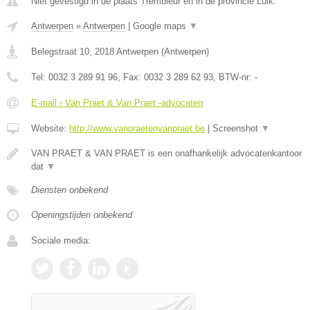
Niet gevestigd in de plaats Trembleur en in de provincie Luik.
Antwerpen
»
Antwerpen
|
Google maps
▼
Belegstraat 10
,
2018
Antwerpen
(
Antwerpen
)
Tel:
0032 3 289 91 96
, Fax:
0032 3 289 62 93
, BTW-nr:
-
E-mail › Van Praet & Van Praet -advocaten
Website:
http://www.vanpraetenvanpraet.be
|
Screenshot
▼
VAN PRAET & VAN PRAET is een onafhankelijk advocatenkantoor
dat
▼
Diensten onbekend
Openingstijden onbekend
Sociale media: