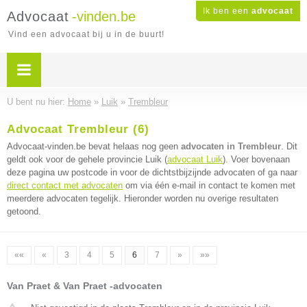
Ik ben een
advocaat
Advocaat
-vinden.be
Vind een advocaat bij u in de buurt!
U bent nu hier:
Home
»
Luik
»
Trembleur
Advocaat Trembleur (6)
Advocaat-vinden.be bevat helaas nog geen
advocaten in Trembleur
. Dit
geldt ook voor de gehele provincie Luik (
advocaat Luik
). Voer bovenaan
deze pagina uw postcode in voor de dichtstbijzijnde advocaten of ga naar
direct contact met advocaten
om via één e-mail in contact te komen met
meerdere advocaten tegelijk. Hieronder worden nu overige resultaten
getoond.
««
«
3
4
5
6
7
»
»»
Van Praet & Van Praet -advocaten