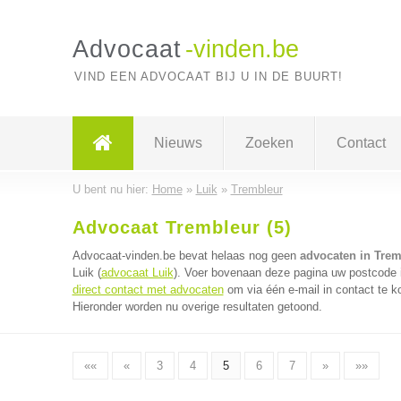
Advocaat
-vinden.be
VIND EEN ADVOCAAT BIJ U IN DE BUURT!
Nieuws
Zoeken
Contact
U bent nu hier:
Home
»
Luik
»
Trembleur
Advocaat Trembleur (5)
Advocaat-vinden.be bevat helaas nog geen
advocaten in Trem
Luik (
advocaat Luik
). Voer bovenaan deze pagina uw postcode in
direct contact met advocaten
om via één e-mail in contact te 
Hieronder worden nu overige resultaten getoond.
««
«
3
4
5
6
7
»
»»