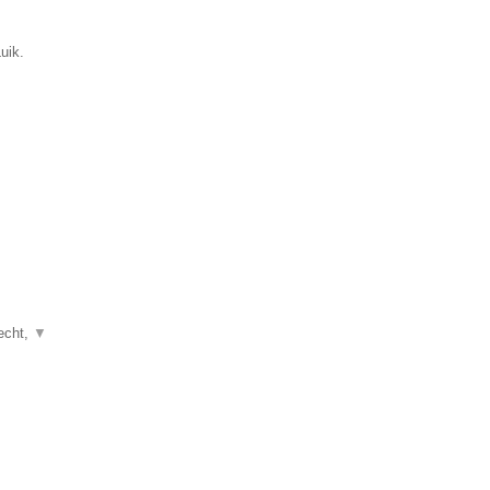
uik.
recht,
▼