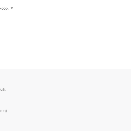
rkoop,
▼
uik.
ren
)