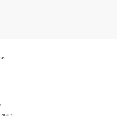
uik.
▼
 inzake
▼