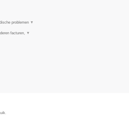
ridische problemen
▼
rderen facturen,
▼
uik.