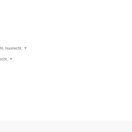
ht, huurrecht,
▼
recht,
▼