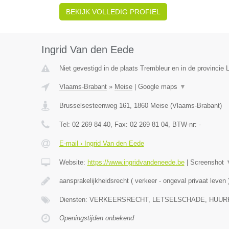
BEKIJK VOLLEDIG PROFIEL
Ingrid Van den Eede
Niet gevestigd in de plaats Trembleur en in de provincie L
Vlaams-Brabant
»
Meise
|
Google maps
▼
Brusselsesteenweg 161
,
1860
Meise
(
Vlaams-Brabant
)
Tel:
02 269 84 40
, Fax:
02 269 81 04
, BTW-nr:
-
E-mail › Ingrid Van den Eede
Website:
https://www.ingridvandeneede.be
|
Screenshot
aansprakelijkheidsrecht ( verkeer - ongeval privaat leven 
Diensten: VERKEERSRECHT, LETSELSCHADE, HUUR
Openingstijden onbekend