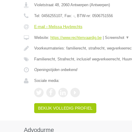
Violetstraat 48
,
2060
Antwerpen
(
Antwerpen
)
Tel:
0456255107
, Fax:
-
, BTW-nr:
0506751556
E-mail › Melissa Huybrechts
Website:
https://www.rechtenvaardig.be
|
Screenshot
▼
Voorkeurmateries: familierecht, strafrecht, wegverkeerrec
Familierecht, Strafrecht, inclusief wegverkeerrecht, Huur
Openingstijden onbekend
Sociale media:
BEKIJK VOLLEDIG PROFIEL
Advodurme