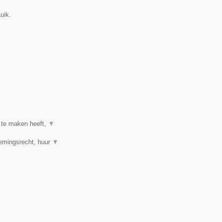
uik.
e te maken heeft,
▼
nemingsrecht, huur
▼