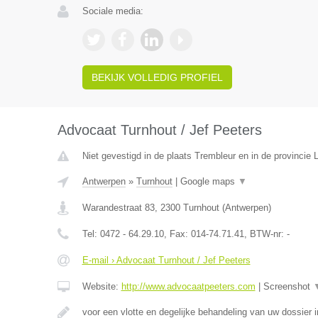
Sociale media:
BEKIJK VOLLEDIG PROFIEL
Advocaat Turnhout / Jef Peeters
Niet gevestigd in de plaats Trembleur en in de provincie L
Antwerpen
»
Turnhout
|
Google maps
▼
Warandestraat 83
,
2300
Turnhout
(
Antwerpen
)
Tel:
0472 - 64.29.10
, Fax:
014-74.71.41
, BTW-nr:
-
E-mail › Advocaat Turnhout / Jef Peeters
Website:
http://www.advocaatpeeters.com
|
Screenshot
voor een vlotte en degelijke behandeling van uw dossier